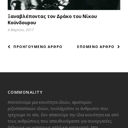
Ξαναβλέποντας τον Δράκο του Νίκου
Κούνδουρου
4 Μαρτίου, 2017
ΠΛΟΗΓΗΣΗ
ΠΡΟΗΓΟΥΜΕΝΟ ΑΡΘΡΟ
ΕΠΟΜΕΝΟ ΑΡΘΡΟ
ΑΡΘΡΩΝ
COMMONALITY
Αποτελούμε μια κοινότητα ιδεών, αριστερών
ριζοσπαστικών ιδεών, τουλάχιστον οι άνθρωποι που
τρέχουμε το site, δεν απαιτούμε την ίδια κοινότητα και από
τους ανθρώπους που απευθυνόμαστε για συνεργασίες.
Θέλουμε να γράφουμε απλά και κατανοητά. Μας