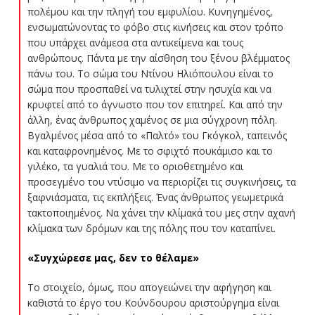
πολέμου και την πληγή του εμφυλίου. Κυνηγημένος,
ενσωματώνοντας το φόβο στις κινήσεις και στον τρόπο
που υπάρχει ανάμεσα στα αντικείμενα και τους
ανθρώπους. Πάντα με την αίσθηση του ξένου βλέμματος
πάνω του. Το σώμα του Ντίνου Ηλιόπουλου είναι το
σώμα που προσπαθεί να τυλιχτεί στην ησυχία και να
κρυφτεί από το άγνωστο που τον επιτηρεί. Και από την
άλλη, ένας άνθρωπος χαμένος σε μια σύγχρονη πόλη.
Βγαλμένος μέσα από το «Παλτό» του Γκόγκολ, ταπεινός
και καταφρονημένος. Με το σφιχτό πουκάμισο και το
γιλέκο, τα γυαλιά του. Με το οριοθετημένο και
προσεγμένο του ντύσιμο να περιορίζει τις συγκινήσεις, τα
ξαφνιάσματα, τις εκπλήξεις. Ένας άνθρωπος γεωμετρικά
τακτοποιημένος. Να χάνει την κλίμακά του μες στην αχανή
κλίμακα των δρόμων και της πόλης που τον καταπίνει.
«Συγχώρεσε μας, δεν το θέλαμε»
Το στοιχείο, όμως, που απογειώνει την αφήγηση και
καθιστά το έργο του Κούνδουρου αριστούργημα είναι