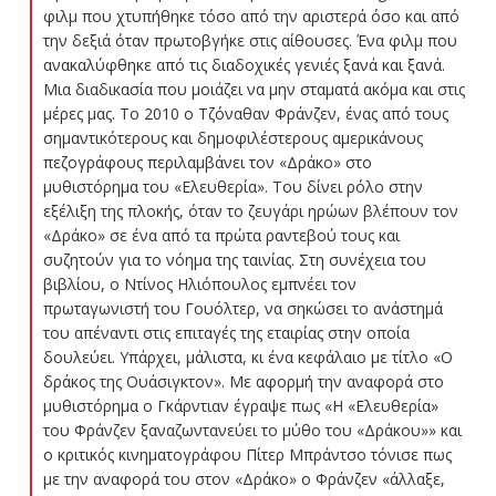
φιλμ που χτυπήθηκε τόσο από την αριστερά όσο και από
την δεξιά όταν πρωτοβγήκε στις αίθουσες. Ένα φιλμ που
ανακαλύφθηκε από τις διαδοχικές γενιές ξανά και ξανά.
Μια διαδικασία που μοιάζει να μην σταματά ακόμα και στις
μέρες μας. Το 2010 ο Τζόναθαν Φράνζεν, ένας από τους
σημαντικότερους και δημοφιλέστερους αμερικάνους
πεζογράφους περιλαμβάνει τον «Δράκο» στο
μυθιστόρημα του «Ελευθερία». Του δίνει ρόλο στην
εξέλιξη της πλοκής, όταν το ζευγάρι ηρώων βλέπουν τον
«Δράκο» σε ένα από τα πρώτα ραντεβού τους και
συζητούν για το νόημα της ταινίας. Στη συνέχεια του
βιβλίου, ο Ντίνος Ηλιόπουλος εμπνέει τον
πρωταγωνιστή του Γουόλτερ, να σηκώσει το ανάστημά
του απέναντι στις επιταγές της εταιρίας στην οποία
δουλεύει. Υπάρχει, μάλιστα, κι ένα κεφάλαιο με τίτλο «Ο
δράκος της Ουάσιγκτον». Με αφορμή την αναφορά στο
μυθιστόρημα ο Γκάρντιαν έγραψε πως «Η «Ελευθερία»
του Φράνζεν ξαναζωντανεύει το μύθο του «Δράκου»» και
ο κριτικός κινηματογράφου Πίτερ Μπράντσο τόνισε πως
με την αναφορά του στον «Δράκο» ο Φράνζεν «άλλαξε,