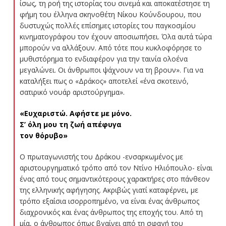
ίσως, τη ροή της ιστορίας του σινεμά και αποκατέστησε τη
φήμη του έλληνα σκηνοθέτη Νίκου Κούνδουρου, που
δυστυχώς πολλές επίσημες ιστορίες του παγκοσμίου
κινηματογράφου τον έχουν αποσιωπήσει. Όλα αυτά τώρα
μπορούν να αλλάξουν. Από τότε που κυκλοφόρησε το
μυθιστόρημα το ενδιαφέρον για την ταινία ολοένα
μεγαλώνει. Οι άνθρωποι ψάχνουν να τη βρουν». Για να
καταλήξει πως ο «Δράκος» αποτελεί «ένα σκοτεινό,
σατιρικό νουάρ αριστούργημα».
«Ευχαριστώ. Αφήστε με μόνο.
Σ’ όλη μου τη ζωή απέφυγα
τον θόρυβο»
Ο πρωταγωνιστής του Δράκου -ενσαρκωμένος με
αριστουργηματικό τρόπο από τον Ντίνο Ηλιόπουλο- είναι
ένας από τους σημαντικότερους χαρακτήρες στο πάνθεον
της ελληνικής αφήγησης. Ακριβώς γιατί καταφέρνει, με
τρόπο εξαίσια ισορροπημένο, να είναι ένας άνθρωπος
διαχρονικός και ένας άνθρωπος της εποχής του. Από τη
μία, ο άνθρωπος όπως βγαίνει από τη σφαγή του