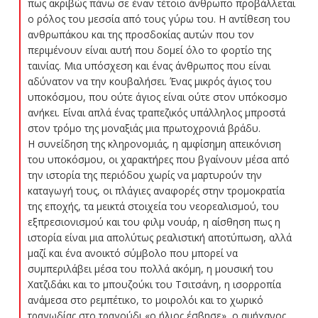
πως ακριβώς πάνω σε έναν τέτοιο άνθρωπο προβάλλεται
ο ρόλος του μεσσία από τους γύρω του. Η αντίθεση του
ανθρωπάκου και της προσδοκίας αυτών που τον
περιμένουν είναι αυτή που δομεί όλο το φορτίο της
ταινίας. Μια υπόσχεση και ένας άνθρωπος που είναι
αδύνατον να την κουβαλήσει. Ένας μικρός άγιος του
υποκόσμου, που ούτε άγιος είναι ούτε στον υπόκοσμο
ανήκει. Είναι απλά ένας τραπεζικός υπάλληλος μπροστά
στον τρόμο της μοναξιάς μια πρωτοχρονιά βράδυ.
Η συνείδηση της κληρονομιάς, η αμφίσημη απεικόνιση
του υποκόσμου, οι χαρακτήρες που βγαίνουν μέσα από
την ιστορία της περιόδου χωρίς να μαρτυρούν την
καταγωγή τους, οι πλάγιες αναφορές στην τρομοκρατία
της εποχής, τα μεικτά στοιχεία του νεορεαλισμού, του
εξπρεσιονισμού και του φιλμ νουάρ, η αίσθηση πως η
ιστορία είναι μια απολύτως ρεαλιστική αποτύπωση, αλλά
μαζί και ένα ανοικτό σύμβολο που μπορεί να
συμπεριλάβει μέσα του πολλά ακόμη, η μουσική του
Χατζιδάκι και το μπουζούκι του Τσιτσάνη, η ισορροπία
ανάμεσα στο ρεμπέτικο, το μοιρολόι και το χωρικό
τραγωδίας στο τραγούδι «ο ήλιος έσβησε», ο αμήχανος