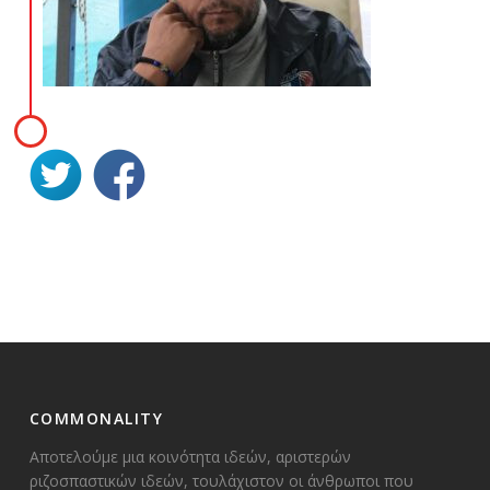
COMMONALITY
Αποτελούμε μια κοινότητα ιδεών, αριστερών
ριζοσπαστικών ιδεών, τουλάχιστον οι άνθρωποι που