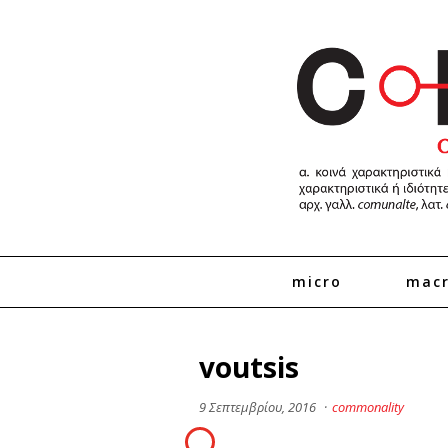
micro
mac
voutsis
9 Σεπτεμβρίου, 2016
·
commonality