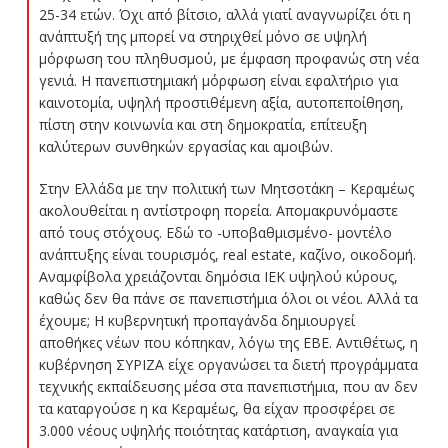
25-34 ετών. Όχι από βίτσιο, αλλά γιατί αναγνωρίζει ότι η
ανάπτυξή της μπορεί να στηριχθεί μόνο σε υψηλή
μόρφωση του πληθυσμού, με έμφαση προφανώς στη νέα
γενιά. Η πανεπιστημιακή μόρφωση είναι εφαλτήριο για
καινοτομία, υψηλή προστιθέμενη αξία, αυτοπεποίθηση,
πίστη στην κοινωνία και στη δημοκρατία, επίτευξη
καλύτερων συνθηκών εργασίας και αμοιβών.
Στην Ελλάδα με την πολιτική των Μητσοτάκη – Κεραμέως
ακολουθείται η αντίστροφη πορεία. Απομακρυνόμαστε
από τους στόχους. Εδώ το -υποβαθμισμένο- μοντέλο
ανάπτυξης είναι τουρισμός, real estate, καζίνο, οικοδομή.
Αναμφίβολα χρειάζονται δημόσια ΙΕΚ υψηλού κύρους,
καθώς δεν θα πάνε σε πανεπιστήμια όλοι οι νέοι. Αλλά τα
έχουμε; Η κυβερνητική προπαγάνδα δημιουργεί
αποθήκες νέων που κόπηκαν, λόγω της ΕΒΕ. Αντιθέτως, η
κυβέρνηση ΣΥΡΙΖΑ είχε οργανώσει τα διετή προγράμματα
τεχνικής εκπαίδευσης μέσα στα πανεπιστήμια, που αν δεν
τα καταργούσε η κα Κεραμέως, θα είχαν προσφέρει σε
3.000 νέους υψηλής ποιότητας κατάρτιση, αναγκαία για