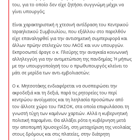
του, για το οποίο δεν είχε ζητήσει συγγνώμη μέχρι να
γίνει υπουργός;
Είναι χαρακτηριστική η χτεσινή αντίδραση του Κεντρικού
Ισραηλιτικού Συμβουλίου, που εξάλλου στο παρελθόν
είχε επαναληφθεί για την αντισημιτική συμπεριφορά και
άλλων πρώην στελεχών του ΛΑΟΣ και νυν υπουργών.
Εκπροσωπεί άραγε ο κ. Πλεύρης την αναγκαία κοινωνική
αλληλεγγύη για την αντιμετώπιση της πανδημίας; Ή μήπως
με την υπουργοποίησή του ο πρωθυπουργός κλείνει το
μάτι σε μερίδα των αντι-εμβολιαστών;
Ο κ. Μητσοτάκης ενδιαφέρεται να συσπειρώσει την
ακροδεξιά και τη δεξιά, παρά τις ρητορείες του περί
κεντρώου ανοίγματος και τη λεηλασία προσώπων από
τον άλλοτε χώρο του ΠΑΣΟΚ, στα οποία επιφυλάσσει τη
γνωστή τύχη των καμένων χαρτιών. Αλλά η κυβερνητική
πολιτική παραμένει. Θα αλλάξει ρότα η κυβέρνηση μετά
την αποπομπή Χρυσοχοΐδη, στη μεταχείριση της νεολαίας
στους δρόμους και στις πλατείες, στην διάτρητη