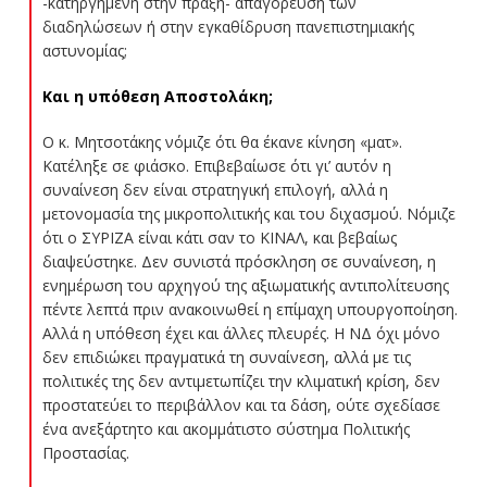
-κατηργημένη στην πράξη- απαγόρευση των
διαδηλώσεων ή στην εγκαθίδρυση πανεπιστημιακής
αστυνομίας;
Και η υπόθεση Αποστολάκη;
Ο κ. Μητσοτάκης νόμιζε ότι θα έκανε κίνηση «ματ».
Κατέληξε σε φιάσκο. Επιβεβαίωσε ότι γι’ αυτόν η
συναίνεση δεν είναι στρατηγική επιλογή, αλλά η
μετονομασία της μικροπολιτικής και του διχασμού. Νόμιζε
ότι ο ΣΥΡΙΖΑ είναι κάτι σαν το ΚΙΝΑΛ, και βεβαίως
διαψεύστηκε. Δεν συνιστά πρόσκληση σε συναίνεση, η
ενημέρωση του αρχηγού της αξιωματικής αντιπολίτευσης
πέντε λεπτά πριν ανακοινωθεί η επίμαχη υπουργοποίηση.
Αλλά η υπόθεση έχει και άλλες πλευρές. Η ΝΔ όχι μόνο
δεν επιδιώκει πραγματικά τη συναίνεση, αλλά με τις
πολιτικές της δεν αντιμετωπίζει την κλιματική κρίση, δεν
προστατεύει το περιβάλλον και τα δάση, ούτε σχεδίασε
ένα ανεξάρτητο και ακομμάτιστο σύστημα Πολιτικής
Προστασίας.