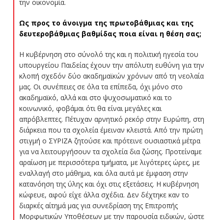
την οικονομία.
Ως προς το άνοιγμα της πρωτοβάθμιας και της
δευτεροβάθμιας βαθμίδας ποια είναι η θέση σας;
Η κυβέρνηση στο σύνολό της και η πολιτική ηγεσία του
υπουργείου Παιδείας έχουν την απόλυτη ευθύνη για την
κλοπή σχεδόν δύο ακαδημαϊκών χρόνων από τη νεολαία
μας. Οι συνέπειες σε όλα τα επίπεδα, όχι μόνο στο
ακαδημαϊκό, αλλά και στο ψυχοσωματικό και το
κοινωνικό, φοβάμαι ότι θα είναι μεγάλες και
απρόβλεπτες. Πέτυχαν αρνητικό ρεκόρ στην Ευρώπη, στη
διάρκεια που τα σχολεία έμειναν κλειστά. Από την πρώτη
στιγμή ο ΣΥΡΙΖΑ ζητούσε και πρότεινε ουσιαστικά μέτρα
για να λειτουργήσουν τα σχολεία δια ζώσης. Προτείναμε
αραίωση με περισσότερα τμήματα, με λιγότερες ώρες, με
εναλλαγή στο μάθημα, και όλα αυτά με έμφαση στην
κατανόηση της ύλης και όχι στις εξετάσεις. Η κυβέρνηση
κώφευε, αφού είχε άλλα σχέδια. Δεν δέχτηκε καν το
διαρκές αίτημά μας για συνεδρίαση της Επιτροπής
Μορφωτικών Υποθέσεων με την παρουσία ειδικών, ώστε