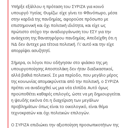
Υπήρξε εξάλλου η πρόταση του ΣΥΡΙΖΑ για κοινό
υπουργό Υγείας. Θυμίζω: είχε γίνει το Φθινόπωρο, μέσα
στην καρδιά της πανδημίας, αφορούσε πρόσωπο με
επιστημονική και όχι πολιτική ιδιότητα, και είχε ως
πρώτιστο στόχο την αναδιοργάνωση του ΕΣΥ για την
ανάσχεση της θανατηφόρου πανδημίας. Απεδείχθη ότι η
ΝΔ δεν άντεχε μια τέτοια πολιτική. Γι’ αυτό και την είχε
απορρίψει ασυζητητί.
Σήμερα, οι λόγοι που οδήγησαν στο φιάσκο της μη
υπουργοποίησης Αποστολάκη δεν ήταν διαδικαστικοί,
αλλά βαθιά πολιτικοί. Σε μια περίοδο, που μεγάλο μέρος
της κοινωνίας απομακρύνεται από την πολιτική, ο ΣΥΡΙΖΑ
πρέπει να αναδειχθεί ως μια νέα ελπίδα. Αυτό όμως
προϋποθέτει καθαρές επιλογές, ώστε να μη δημιουργείται
η ψευδής εικόνα ότι η διαχείριση των μεγάλων
προβλημάτων όπως είναι το οικολογικό, είναι θέμα
τεχνοκρατών και όχι πολιτικών επιλογών.
Ο ΣΥΡΙΖΑ επιδιώκει την αξιοποίηση προσωπικοτήτων της