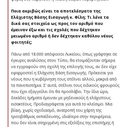
Ποια ακριβώς είναι τα αποτελέσματα της
Ελάχιστης Βάσης Εισαγωγή κ. Φίλη; Τι λένε τα
δικά σας στοιχεία ως προς τον αριθμό που
έμειναν έξω και τις σχολές που δέχτηκαν
μειωμένο αριθμό ή δεν δέχτηκαν καθόλου νέους
φοιτητές;
Πάνω από 18.000 απόφοιτοι Λυκείου, όπως γράφτηκε σε
έγκυρες αναλύσεις στον Τύπο, θα ετοιμάζονταν σήμερα
να εγγραφούν στη σχολή της επιλογής τους, αν δεν είχε
εφαρμοστεί η Ελάχιστη Βάση Εισαγωγής. Πρόκειται για
νέους που η κυβέρνηση τους στέλνει αλλού, μακριά από
τα πανεπιστήμια. Σ’ αυτά, στέλνει τους ειδικούς φρουρούς
που έχει εξαγγείλει ότι θα προσλάβει. Την ίδια ώρα,
δεκάδες τμήματα έμειναν με μηδενικούς ή ελάχιστους
εισακτέους. Προδιαγράφεται για αυτά το κλείσιμο. Μια
βίαιη, χωρίς σχεδιασμό, ανατροπή του χάρτη της
τριτοβάθμιας εκπαίδευσης, ιδιαίτερα στην περιφέρεια,
που δεν είναι στηριγμένη στις εξελίξεις της επιστήμης ή