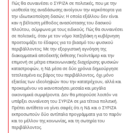
Πώς θα συναινέσει ο ΣΥΡΙΖΑ σε πολιτικές, που με την
υιοθεσία της αναδάσωσης ανοίγουν την κερκόπορτα για
την ιδιωτικοποίηση δασών; Η οποία εξάλλου δεν είναι
καν η βέλτιστη μέθοδος ανασύστασης του δασικού
πλούτου, σύμφωνα με τους ειδικούς. Πώς θα συναινέσει
σε πολιτικές, όταν με τον νόμο Χατζηδάκη η κυβέρνηση
προετοιμάζει το έδαφος για το βιασμό του φυσικού
περιβάλλοντος; Με την εξοργιστική αγνόηση της
διακομματικά αποδεκτής έκθεσης Γκολντάμερ και την
επιμονή σε μέτρα επικοινωνιακής διαχείρισης φυσικών
καταστροφών, η ΝΔ μέσα σε δύο χρόνια δημιούργησε
τετελεσμένα εις βάρος του περιβάλλοντος, όχι μόνο
εξαιτίας των ιδεοληψιών που την κατατρέχουν, αλλά και
προκειμένου να ικανοποιήσει μεσαία και μεγάλα
οικονομικά συμφέροντα. Δεν θα μπορούσε λοιπόν να
υπάρξει συναίνεση του ΣΥΡΙΖΑ σε μια τέτοια πολιτική.
Πρέπει αντίθετα να γίνει σαφές ότι η ΝΔ και ο ΣΥΡΙΖΑ
εκπροσωπούν δύο αντίπαλα προγράμματα για το παρόν
και το μέλλον της κοινωνίας, και τη σωτηρία του
περιβάλλοντος.