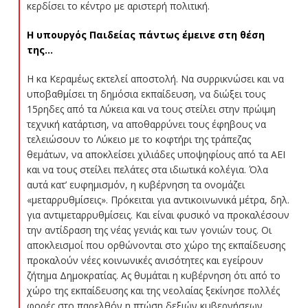
κερδίσει το κέντρο με αριστερή πολιτική.
Η υπουργός Παιδείας πάντως έμεινε στη θέση
της…
Η κα Κεραμέως εκτελεί αποστολή. Να συρρικνώσει και να
υποβαθμίσει τη δημόσια εκπαίδευση, να διώξει τους
15ρηδες από τα Λύκεια και να τους στείλει στην πρώιμη
τεχνική κατάρτιση, να αποθαρρύνει τους έφηβους να
τελειώσουν το Λύκειο με το κοφτήρι της τράπεζας
θεμάτων, να αποκλείσει χιλιάδες υποψηφίους από τα ΑΕΙ
και να τους στείλει πελάτες στα ιδιωτικά κολέγια. Όλα
αυτά κατ’ ευφημισμόν, η κυβέρνηση τα ονομάζει
«μεταρρυθμίσεις». Πρόκειται για αντικοινωνικά μέτρα, δηλ.
για αντιμεταρρυθμίσεις. Και είναι φυσικό να προκαλέσουν
την αντίδραση της νέας γενιάς και των γονιών τους. Οι
αποκλεισμοί που ορθώνονται στο χώρο της εκπαίδευσης
προκαλούν νέες κοινωνικές ανισότητες και εγείρουν
ζήτημα Δημοκρατίας. Ας θυμάται η κυβέρνηση ότι από το
χώρο της εκπαίδευσης και της νεολαίας ξεκίνησε πολλές
φορές στο παρελθόν η πτώση δεξιών κυβερνήσεων.