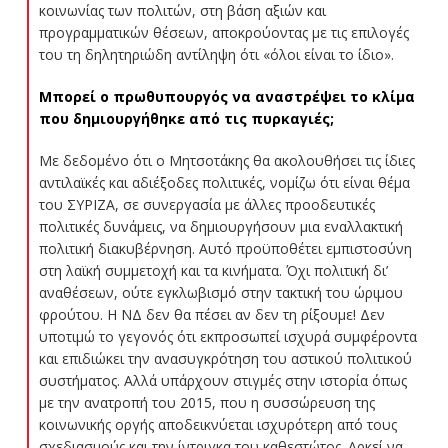
κοινωνίας των πολιτών, στη βάση αξιών και
προγραμματικών θέσεων, αποκρούοντας με τις επιλογές
του τη δηλητηριώδη αντίληψη ότι «όλοι είναι το ίδιο».
Μπορεί ο πρωθυπουργός να αναστρέψει το κλίμα
που δημιουργήθηκε από τις πυρκαγιές;
Με δεδομένο ότι ο Μητσοτάκης θα ακολουθήσει τις ίδιες
αντιλαϊκές και αδιέξοδες πολιτικές, νομίζω ότι είναι θέμα
του ΣΥΡΙΖΑ, σε συνεργασία με άλλες προοδευτικές
πολιτικές δυνάμεις, να δημιουργήσουν μια εναλλακτική
πολιτική διακυβέρνηση. Αυτό προϋποθέτει εμπιστοσύνη
στη λαϊκή συμμετοχή και τα κινήματα. Όχι πολιτική δι’
αναθέσεων, ούτε εγκλωβισμό στην τακτική του ώριμου
φρούτου. Η ΝΔ δεν θα πέσει αν δεν τη ρίξουμε! Δεν
υποτιμώ το γεγονός ότι εκπροσωπεί ισχυρά συμφέροντα
και επιδιώκει την ανασυγκρότηση του αστικού πολιτικού
συστήματος. Αλλά υπάρχουν στιγμές στην ιστορία όπως
με την ανατροπή του 2015, που η συσσώρευση της
κοινωνικής οργής αποδεικνύεται ισχυρότερη από τους
σχεδιασμούς και την ίντριγκα του καθεστώτος. Αρκεί να