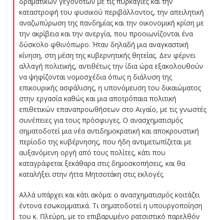
δραματικών γεγονότων με τις πυρκαγιές και την
καταστροφή του φυσικού περιβάλλοντος, την απειλητική
αναζωπύρωση της πανδημίας και την οικονομική κρίση με
την ακρίβεια και την ανεργία, που προοιωνίζονται ένα
δύσκολο φθινόπωρο. Ήταν δηλαδή μια αναγκαστική
κίνηση, στη μέση της κυβερνητικής θητείας. Δεν φέρνει
αλλαγή πολιτικής, αντιθέτως την ίδια ώρα εξακολουθούν
να ψηφίζονται νομοσχέδια όπως η διάλυση της
επικουρικής ασφάλισης, η υπονόμευση του δικαιώματος
στην εργασία καθώς και μια αποτρόπαια πολιτική
επιθετικών επαναπροωθήσεων στο Αιγαίο, με τις γνωστές
συνέπειες για τους πρόσφυγες. Ο ανασχηματισμός
σηματοδοτεί μια νέα αντιδημοκρατική και αποκρουστική
περίοδο της κυβέρνησης, που ήδη αντιμετωπίζεται με
αυξανόμενη οργή από τους πολίτες, κάτι που
καταγράφεται ξεκάθαρα στις δημοσκοπήσεις, και θα
καταλήξει στην ήττα Μητσοτάκη στις εκλογές.
Αλλά υπάρχει και κάτι ακόμα: ο ανασχηματισμός κοιτάζει
έντονα εσωκομματικά. Τι σηματοδοτεί η υπουργοποίηση
του κ. Πλεύρη, με το επιβαρυμένο ρατσιστικό παρελθόν