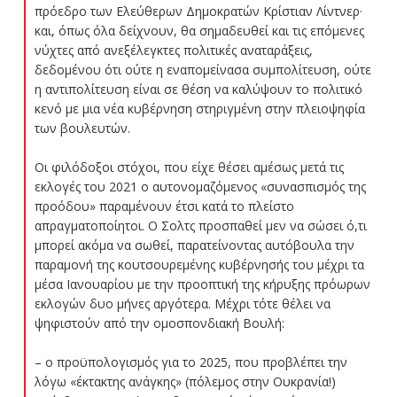
πρόεδρο των Ελεύθερων Δημοκρατών Κρίστιαν Λίντνερ·
και, όπως όλα δείχνουν, θα σημαδευθεί και τις επόμενες
νύχτες από ανεξέλεγκτες πολιτικές αναταράξεις,
δεδομένου ότι ούτε η εναπομείνασα συμπολίτευση, ούτε
η αντιπολίτευση είναι σε θέση να καλύψουν το πολιτικό
κενό με μια νέα κυβέρνηση στηριγμένη στην πλειοψηφία
των βουλευτών.
Οι φιλόδοξοι στόχοι, που είχε θέσει αμέσως μετά τις
εκλογές του 2021 ο αυτονομαζόμενος «συνασπισμός της
προόδου» παραμένουν έτσι κατά το πλείστο
απραγματοποίητοι. Ο Σολτς προσπαθεί μεν να σώσει ό,τι
μπορεί ακόμα να σωθεί, παρατείνοντας αυτόβουλα την
παραμονή της κουτσουρεμένης κυβέρνησής του μέχρι τα
μέσα Ιανουαρίου με την προοπτική της κήρυξης πρόωρων
εκλογών δυο μήνες αργότερα. Μέχρι τότε θέλει να
ψηφιστούν από την ομοσπονδιακή Βουλή:
– ο προϋπολογισμός για το 2025, που προβλέπει την
λόγω «έκτακτης ανάγκης» (πόλεμος στην Ουκρανία!)