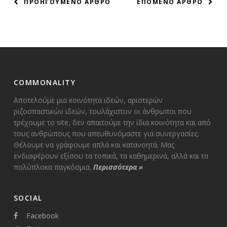
ΠΛΟΗΓΗΣΗ
ΠΡΟΗΓΟΥΜΕΝΟ ΑΡΘΡΟ
ΕΠΟΜΕΝΟ ΑΡΘΡΟ
ΑΡΘΡΩΝ
COMMONALITY
Αποτελούμε μια κοινότητα ιδεών, αριστερών
ριζοσπαστικών ιδεών, τουλάχιστον οι άνθρωποι που
τρέχουμε το site, δεν απαιτούμε την ίδια κοινότητα και από
τους ανθρώπους που απευθυνόμαστε για συνεργασίες.
Θέλουμε να γράφουμε απλά και κατανοητά. Μας
ενδιαφέρουν εξίσου τα τοπικά, τα καθημερινά, αλλά και τα
πολύπλοκα παγκόσμια.
Περισσότερα
»
SOCIAL
Facebook