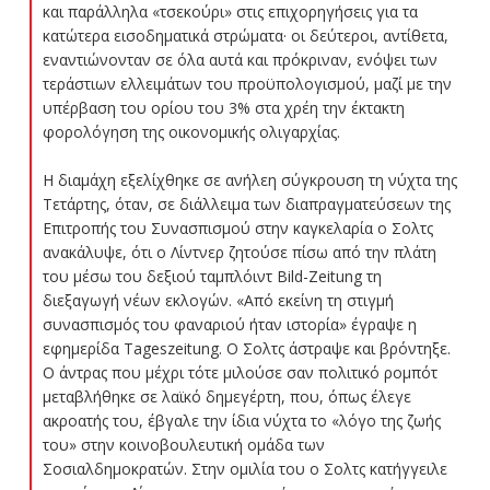
και παράλληλα «τσεκούρι» στις επιχορηγήσεις για τα
κατώτερα εισοδηματικά στρώματα· οι δεύτεροι, αντίθετα,
εναντιώνονταν σε όλα αυτά και πρόκριναν, ενόψει των
τεράστιων ελλειμάτων του προϋπολογισμού, μαζί με την
υπέρβαση του ορίου του 3% στα χρέη την έκτακτη
φορολόγηση της οικονομικής ολιγαρχίας.
Η διαμάχη εξελίχθηκε σε ανήλεη σύγκρουση τη νύχτα της
Τετάρτης, όταν, σε διάλλειμα των διαπραγματεύσεων της
Επιτροπής του Συνασπισμού στην καγκελαρία ο Σολτς
ανακάλυψε, ότι ο Λίντνερ ζητούσε πίσω από την πλάτη
του μέσω του δεξιού ταμπλόιντ Bild-Zeitung τη
διεξαγωγή νέων εκλογών. «Από εκείνη τη στιγμή
συνασπισμός του φαναριού ήταν ιστορία» έγραψε η
εφημερίδα Tageszeitung. Ο Σολτς άστραψε και βρόντηξε.
Ο άντρας που μέχρι τότε μιλούσε σαν πολιτικό ρομπότ
μεταβλήθηκε σε λαϊκό δημεγέρτη, που, όπως έλεγε
ακροατής του, έβγαλε την ίδια νύχτα το «λόγο της ζωής
του» στην κοινοβουλευτική ομάδα των
Σοσιαλδημοκρατών. Στην ομιλία του ο Σολτς κατήγγειλε