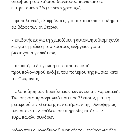
υπέρβαση του ετήσιου δανεισμού πάνω από το
επιτρεπόμενο 3% («φρένο χρέους»),
– φορολογικές ελαφρύνσεις για τα κατώτερα εισοδήματα
εις βάρος των ανώτερων,
– επιδοτήσεις για τη χειμαζόμενη αυτοκινητοβιομηχανία
και για τη μείωση του κόστους ενέργειας για τη
βιομηχανία γενικότερα,
– περαιτέρω διόγκωση του στρατιωτικού
προϋπολογισμού ενόψει του πολέμου της Ρωσίας κατά
της Ουκρανίας,
– υλοποίηση των δρακόντειων κανόνων της Ευρωπαϊκής
Ένωσης στο προσφυγικό που προβλέπουν, μ.α., τη
μεταφορά της εξέτασης των αιτήσεων της πλειοψηφίας
των αιτούντων ασύλου σε υπηρεσίες εκτός των
ευρωπαϊκών συνόρων.
Μόνο που ο μοναδικός δυνητικός του εταίρος για όλα