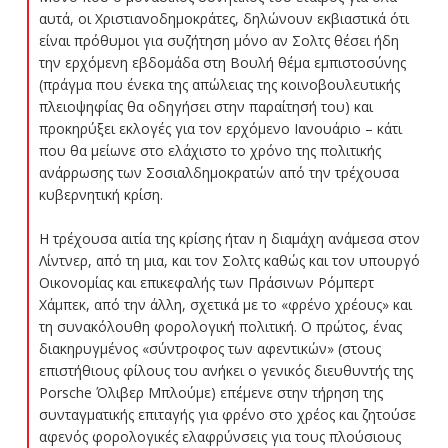
αυτά, οι Χριστιανοδημοκράτες, δηλώνουν εκβιαστικά ότι
είναι πρόθυμοι για συζήτηση μόνο αν Σολτς θέσει ήδη
την ερχόμενη εβδομάδα στη Βουλή θέμα εμπιστοσύνης
(πράγμα που ένεκα της απώλειας της κοινοβουλευτικής
πλειοψηφίας θα οδηγήσει στην παραίτησή του) και
προκηρύξει εκλογές για τον ερχόμενο Ιανουάριο – κάτι
που θα μείωνε στο ελάχιστο το χρόνο της πολιτικής
ανάρρωσης των Σοσιαλδημοκρατών από την τρέχουσα
κυβερνητική κρίση.
Η τρέχουσα αιτία της κρίσης ήταν η διαμάχη ανάμεσα στον
Λίντνερ, από τη μια, και τον Σολτς καθώς και τον υπουργό
Οικονομίας και επικεφαλής των Πράσινων Ρόμπερτ
Χάμπεκ, από την άλλη, σχετικά με το «φρένο χρέους» και
τη συνακόλουθη φορολογική πολιτική. Ο πρώτος, ένας
διακηρυγμένος «σύντροφος των αφεντικών» (στους
επιστήθιους φίλους του ανήκει ο γενικός διευθυντής της
Porsche Όλιβερ Μπλούμε) επέμενε στην τήρηση της
συνταγματικής επιταγής για φρένο στο χρέος και ζητούσε
αφενός φορολογικές ελαφρύνσεις για τους πλούσιους