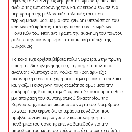
αφενός τον Λίντνερ ως «εμπρηστή», «μικροπρεπή», και
ανάξιο της εμπιστοσύνης του, και αφετέρου έδωσε ένα
περίγραμμα της μελλοντικής πολιτικής του, που
περιλαμβάνει, μαζί με μια (στοιχειώδη) υπεράσπιση του
κοινωνικού κράτους, υπό την πίεση των Ηνωμένων
Πολιτειών του Ντόναλτ Τραμπ, την ανάληψη του πρώτου
ρόλου στην οικονομική και στρατιωτική στήριξη της
Ουκρανίας.
Το κακό είχε αρχίσει βέβαια πολύ νωρίτερα. Στην πρώτη
φάση της διακυβέρνησής του, παρατηρεί ο πολιτικός
αναλυτής Άλμπρεχτ φον Λούκε, το «φανάρι» είχε
οικονομική ευρωστία χάρη στο φτηνό ρωσικό πετρέλαιο
και γκάζι. Η εισαγωγή τους σταμάτησε όμως μετά την
επιδρομή της Ρωσίας στην Ουκρανία. Σε αυτό προστέθηκε
μια απόφαση του συνταγματικού δικαστηρίου της
Καρλσρούης, πάλι σε μια μοιραία νύχτα του Νοεμβρίου
το 2023, που έκρινε ότι τα τεράστια κονδύλια, που
προβλέπονταν αρχικά για την καταπολέμηση της
πανδημίας του Covid,πρέπει να διατεθούν για την
απόσβεση του κρατικού χρέους και όχι, όπως σχεδίαζε η