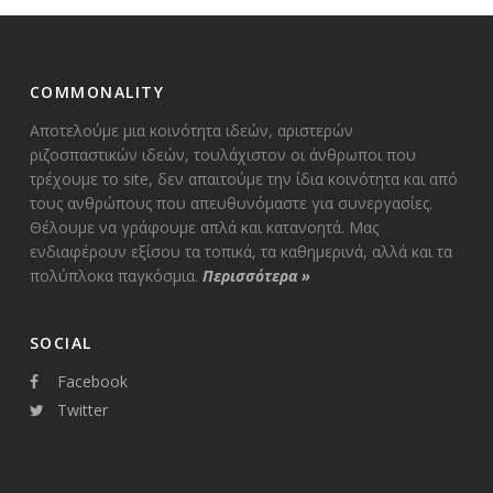
COMMONALITY
Αποτελούμε μια κοινότητα ιδεών, αριστερών
ριζοσπαστικών ιδεών, τουλάχιστον οι άνθρωποι που
τρέχουμε το site, δεν απαιτούμε την ίδια κοινότητα και από
τους ανθρώπους που απευθυνόμαστε για συνεργασίες.
Θέλουμε να γράφουμε απλά και κατανοητά. Μας
ενδιαφέρουν εξίσου τα τοπικά, τα καθημερινά, αλλά και τα
πολύπλοκα παγκόσμια.
Περισσότερα
»
SOCIAL
Facebook
Twitter