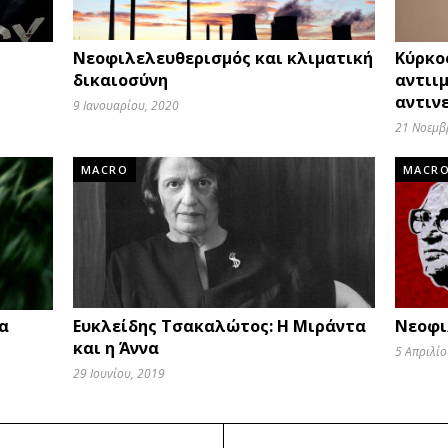
Νεοφιλελευθερισμός και κλιματική
Κύρκο
δικαιοσύνη
αντιι
αντιν
9 Ιανουαρίου, 2020
21 Νοεμβ
MACRO
MACR
α
Ευκλείδης Τσακαλώτος: Η Μιράντα
Νεοφι
και η Άννα
5 Απριλίο
29 Ιουνίου, 2019