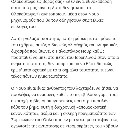
Ολοκαύτωμα εις βάρος σας!» «Δεν είναι εθνοκάθαρση
αυτό που μας κάνετε; Αυτό δεν ήταν και το
Ολοκαύτωμα;») κινητοποιούν μέσα στον Νουρ
μηχανισμούς που θα τον οδηγήσουν στις τελικές
επιλογές του.
Αυτή η γαλάζια ταυτότητα, αυτή η μάσκα με το πρόσωπο
του εχθρού, αυτός ο διαρκώς ολισθηρός και αντιφατικός
διχασμός που βιώνει ο Παλαιστίνιος Νουρ καθώς
προσπαθεί να μπει στο πετσί του Ισραηλινού στον οποίο
ανήκε η ταυτότητα, δεν μπορεί παρά να θέτει διαρκώς
ερωτήματα σχετικά με το τι σημαίνει ταυτότητα, τι είναι
τέλος πάντων η/μια ταυτότητα.
Ο Νουρ είναι ένας άνθρωπος που λαχταράει να ζήσει, να
δουλέψει, να ανασάνει, καθώς το περιβάλλον γύρω του,
η κατοχή, η βία, οι απαγορεύσεις που στραμπουλάνε
κάθε του βήμα, αυτή η διαχρονική «αποικιοκρατική
κανονικότητα», ακόμα και η σκληρή πραγματικότητα των
Συμφωνιών του Όσλο που εν μία νυκτί μετέτρεψαν τους
αγωνιστές της αντίστασης σε «τρομοκράτες», του κόβουν