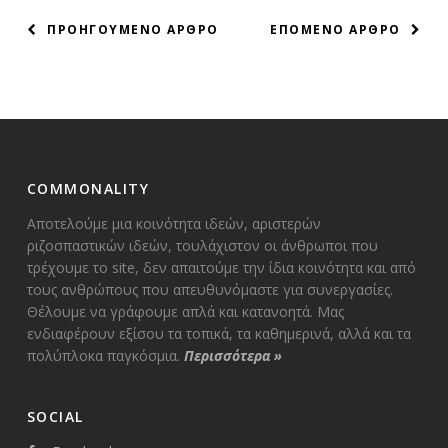
ΠΛΟΗΓΗΣΗ
ΠΡΟΗΓΟΥΜΕΝΟ ΑΡΘΡΟ
ΕΠΟΜΕΝΟ ΑΡΘΡΟ
ΑΡΘΡΩΝ
COMMONALITY
Αποτελούμε μια κοινότητα ιδεών, αριστερών
ριζοσπαστικών ιδεών, τουλάχιστον οι άνθρωποι που
τρέχουμε το site, δεν απαιτούμε την ίδια κοινότητα και από
τους ανθρώπους που απευθυνόμαστε για συνεργασίες.
Θέλουμε να γράφουμε απλά και κατανοητά. Μας
ενδιαφέρουν εξίσου τα τοπικά, τα καθημερινά, αλλά και τα
πολύπλοκα παγκόσμια.
Περισσότερα
»
SOCIAL