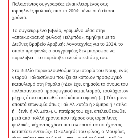
Παλαιστίνιος συγγραφέας είναι κλεισμένος στις
ισραηλινές φυλακές από το 2004: πάνω από είκοσι
χρόνια.
Το συγκεκριμένο βιβλίο, γραμμένο μέσα στην
«αποικιοκρατική φυλακή Γκιλμπόα», τιμήθηκε με το
Διεθνές Βραβείο Αραβικής Λογοτεχνίας για το 2024, το
οποίο προφανώς ο συγγραφέας δεν μπορούσε να
παραλάβει – το παρέλαβε τελικά ο εκδότης του.
Στο βιβλίο παρακολουθούμε την ιστορία του Νουρ, ενός
νεαρού Παλαιστίνιου που ζει σε κάποιον προσφυγικό
καταυλισμό στη Ραμάλα («Δεν έχει σημασία το όνομα του
παλαιστινιακού προσφυγικού καταυλισμού, τουλάχιστον
μέχρις ότου σημειωθεί εκεί κάποια σφαγή. […] Τότε μόνο
αποκτά επωνυμία όπως Ταλ Αλ Ζατάρ ή Σάμπρα ή Σατίλα
ή Τζενίν ή Αλ Σάτι»). Ο πατέρας του έχει απελευθερωθεί
μετά από πολλά χρόνια που πέρασε στις ισραηλινές
φυλακές, «έχοντας χάσει πια τον εαυτό του κι έχοντας
καταπέσει εντελώς». Ο κολλητός του φίλος, ο Μουράντ,