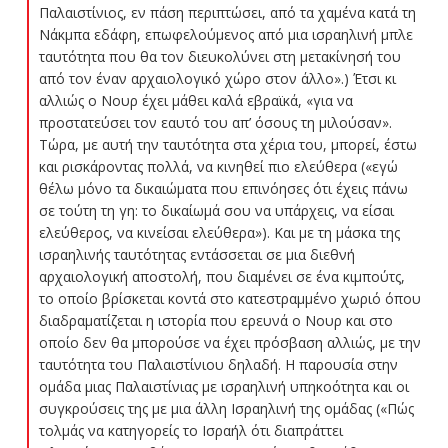
Παλαιστίνιος, εν πάση περιπτώσει, από τα χαμένα κατά τη
Νάκμπα εδάφη, επωφελούμενος από μια ισραηλινή μπλε
ταυτότητα που θα τον διευκολύνει στη μετακίνησή του
από τον έναν αρχαιολογικό χώρο στον άλλο».) Έτσι κι
αλλιώς ο Νουρ έχει μάθει καλά εβραϊκά, «για να
προστατεύσει τον εαυτό του απ’ όσους τη μιλούσαν».
Τώρα, με αυτή την ταυτότητα στα χέρια του, μπορεί, έστω
και ρισκάροντας πολλά, να κινηθεί πιο ελεύθερα («εγώ
θέλω μόνο τα δικαιώματα που επινόησες ότι έχεις πάνω
σε τούτη τη γη: το δικαίωμά σου να υπάρχεις, να είσαι
ελεύθερος, να κινείσαι ελεύθερα»). Και με τη μάσκα της
ισραηλινής ταυτότητας εντάσσεται σε μια διεθνή
αρχαιολογική αποστολή, που διαμένει σε ένα κιμπούτς,
το οποίο βρίσκεται κοντά στο κατεστραμμένο χωριό όπου
διαδραματίζεται η ιστορία που ερευνά ο Νουρ και στο
οποίο δεν θα μπορούσε να έχει πρόσβαση αλλιώς, με την
ταυτότητα του Παλαιστίνιου δηλαδή. Η παρουσία στην
ομάδα μιας Παλαιστίνιας με ισραηλινή υπηκοότητα και οι
συγκρούσεις της με μια άλλη Ισραηλινή της ομάδας («Πώς
τολμάς να κατηγορείς το Ισραήλ ότι διαπράττει