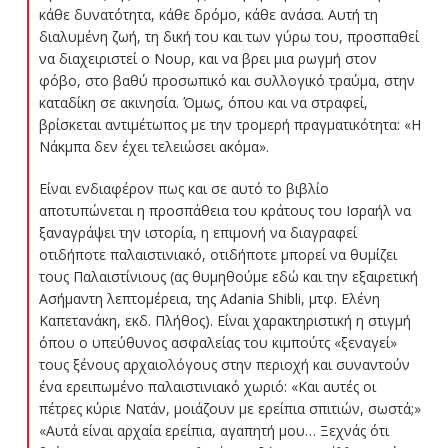
κάθε δυνατότητα, κάθε δρόμο, κάθε ανάσα. Αυτή τη
διαλυμένη ζωή, τη δική του και των γύρω του, προσπαθεί
να διαχειριστεί ο Νουρ, και να βρει μια ρωγμή στον
φόβο, στο βαθύ προσωπικό και συλλογικό τραύμα, στην
καταδίκη σε ακινησία. Όμως, όπου και να στραφεί,
βρίσκεται αντιμέτωπος με την τρομερή πραγματικότητα: «Η
Νάκμπα δεν έχει τελειώσει ακόμα».
Είναι ενδιαφέρον πως και σε αυτό το βιβλίο
αποτυπώνεται η προσπάθεια του κράτους του Ισραήλ να
ξαναγράψει την ιστορία, η επιμονή να διαγραφεί
οτιδήποτε παλαιστινιακό, οτιδήποτε μπορεί να θυμίζει
τους Παλαιστίνιους (ας θυμηθούμε εδώ και την εξαιρετική
Ασήμαντη λεπτομέρεια, της Adania Shibli, μτφ. Ελένη
Καπετανάκη, εκδ. Πλήθος). Είναι χαρακτηριστική η στιγμή
όπου ο υπεύθυνος ασφαλείας του κιμπούτς «ξεναγεί»
τους ξένους αρχαιολόγους στην περιοχή και συναντούν
ένα ερειπωμένο παλαιστινιακό χωριό: «Και αυτές οι
πέτρες κύριε Νατάν, μοιάζουν με ερείπια σπιτιών, σωστά;»
«Αυτά είναι αρχαία ερείπια, αγαπητή μου… Ξεχνάς ότι