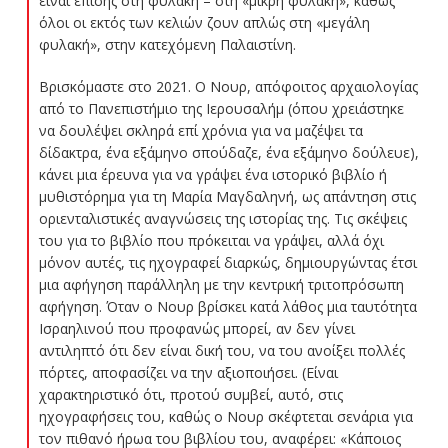
είναι επίσης στη φυλακή – στη «μικρή φυλακή», καθώς
όλοι οι εκτός των κελιών ζουν απλώς στη «μεγάλη
φυλακή», στην κατεχόμενη Παλαιστίνη.
Βρισκόμαστε στο 2021. Ο Νουρ, απόφοιτος αρχαιολογίας
από το Πανεπιστήμιο της Ιερουσαλήμ (όπου χρειάστηκε
να δουλέψει σκληρά επί χρόνια για να μαζέψει τα
δίδακτρα, ένα εξάμηνο σπούδαζε, ένα εξάμηνο δούλευε),
κάνει μια έρευνα για να γράψει ένα ιστορικό βιβλίο ή
μυθιστόρημα για τη Μαρία Μαγδαληνή, ως απάντηση στις
οριενταλιστικές αναγνώσεις της ιστορίας της. Τις σκέψεις
του για το βιβλίο που πρόκειται να γράψει, αλλά όχι
μόνον αυτές, τις ηχογραφεί διαρκώς, δημιουργώντας έτσι
μια αφήγηση παράλληλη με την κεντρική τριτοπρόσωπη
αφήγηση. Όταν ο Νουρ βρίσκει κατά λάθος μια ταυτότητα
Ισραηλινού που προφανώς μπορεί, αν δεν γίνει
αντιληπτό ότι δεν είναι δική του, να του ανοίξει πολλές
πόρτες, αποφασίζει να την αξιοποιήσει. (Είναι
χαρακτηριστικό ότι, προτού συμβεί, αυτό, στις
ηχογραφήσεις του, καθώς ο Νουρ σκέφτεται σενάρια για
τον πιθανό ήρωα του βιβλίου του, αναφέρει: «Κάποιος