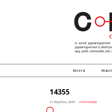
micro
mac
14355
21 Απριλίου, 2026
·
commonality