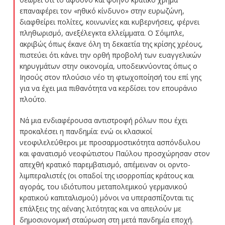
επαναφέρει τον «ηθικό κίνδυνο» στην ευρωζώνη,
διαφθείρει πολίτες, κοινωνίες και κυβερνήσεις, φέρνει
πληθωρισμό, ανεξέλεγκτα ελλείμματα. Ο Σόιμπλε,
ακριβώς όπως έκανε όλη τη δεκαετία της κρίσης χρέους,
πιστεύει ότι κάνει την ορθή προβολή των ευαγγελικών
κηρυγμάτων στην οικονομία, υποδεικνύοντας όπως ο
Ιησούς στον πλούσιο νέο τη φτωχοποίησή του επί γης
για να έχει μια πιθανότητα να κερδίσει τον επουράνιο
πλούτο.
Νά μια ενδιαφέρουσα αντιστροφή ρόλων που έχει
προκαλέσει η πανδημία: ενώ οι κλασικοί
νεοφιλελεύθεροι με προσαρμοστικότητα ασπόνδυλου
και φανατισμό νεοφώτιστου Παύλου προσχώρησαν στον
απεχθή κρατικό παρεμβατισμό, απέμειναν οι ορντο-
λιμπεραλιστές (οι οπαδοί της ισορροπίας κράτους και
αγοράς, του ιδιότυπου μεταπολεμικού γερμανικού
κρατικού καπιταλισμού) μόνοι να υπερασπίζονται τις
επάλξεις της αέναης λιτότητας και να απειλούν με
δημοσιονομική σταύρωση στη μετά πανδημία εποχή.