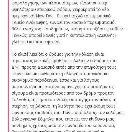
φορολόγησης των πλουσιότερων, τάσσεται υπέρ
υψηλότερου εταιρικού φόρου, χειροκροτεί το νέο
αμερικανικό New Deal, θεωρεί ισχνό το ευρωπαϊκό
Ταμείο Ανάκαμψης, ευνοεί τον κρατικό παρεμβατισμό,
θέλει ενίσχυση εισοδημάτων, ακόμη και αυξήσεις μισθών.
Γενικώς, απορεί κανείς γιατί η καπιταλιστική «Διεθνής»
γλείφει εκεί που έφτυνε.
Το κλισέ λέει ότι ο δρόμος για την κόλαση είναι
στρωμένος με καλές προθέσεις. Αλλά αν ο δρόμος του
ΔΝΤ προς τη Δαμασκό εκτός από την επιφοίτησή τους
φέρνει και μια καθοριστική αλλαγή στο παγκόσμιο
οικονομικό παράδειγμα, έστω και για λόγους
αυτοσυντήρησης και αναπαραγωγής του συστήματος,
σίγουρα είναι προτιμότερος από τον δρόμο προς τον
Γολγοθά, της προτεσταντικής υποταγής στον πόνο, τη
στέρηση, τη βάσανο, τη λιτότητα που έχει ακόμη τους
φανατικούς οπαδούς του. Πάνω από όλους, τον καλό μας
Βόλφγκανγκ Σόιμπλε, που επισείει τον κίνδυνο μιας
πανδημίας χρέους μετά την πανδημία του κορονοϊού,
θεωρεί ότι το άφθονο και φθηνό κρατικό χρήμα