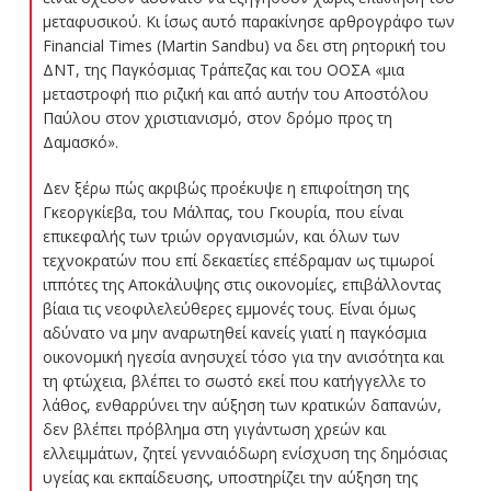
μεταφυσικού. Κι ίσως αυτό παρακίνησε αρθρογράφο των
Financial Times (Martin Sandbu) να δει στη ρητορική του
ΔΝΤ, της Παγκόσμιας Τράπεζας και του ΟΟΣΑ «μια
μεταστροφή πιο ριζική και από αυτήν του Aποστόλου
Παύλου στον χριστιανισμό, στον δρόμο προς τη
Δαμασκό».
Δεν ξέρω πώς ακριβώς προέκυψε η επιφοίτηση της
Γκεοργκίεβα, του Μάλπας, του Γκουρία, που είναι
επικεφαλής των τριών οργανισμών, και όλων των
τεχνοκρατών που επί δεκαετίες επέδραμαν ως τιμωροί
ιππότες της Αποκάλυψης στις οικονομίες, επιβάλλοντας
βίαια τις νεοφιλελεύθερες εμμονές τους. Είναι όμως
αδύνατο να μην αναρωτηθεί κανείς γιατί η παγκόσμια
οικονομική ηγεσία ανησυχεί τόσο για την ανισότητα και
τη φτώχεια, βλέπει το σωστό εκεί που κατήγγελλε το
λάθος, ενθαρρύνει την αύξηση των κρατικών δαπανών,
δεν βλέπει πρόβλημα στη γιγάντωση χρεών και
ελλειμμάτων, ζητεί γενναιόδωρη ενίσχυση της δημόσιας
υγείας και εκπαίδευσης, υποστηρίζει την αύξηση της