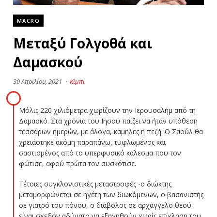
MACRO
Μεταξύ Γολγοθά και
Δαμασκού
30 Απριλίου, 2021
·
Κίμπι
Μόλις 220 χιλιόμετρα χωρίζουν την Ιερουσαλήμ από τη
Δαμασκό. Στα χρόνια του Ιησού παίζει να ήταν υπόθεση
τεσσάρων ημερών, με άλογα, καμήλες ή πεζή. Ο Σαούλ θα
χρειάστηκε ακόμη παραπάνω, τυφλωμένος και
σαστισμένος από το υπερφυσικό κάλεσμα που τον
φώτισε, αφού πρώτα τον συσκότισε.
Τέτοιες συγκλονιστικές μεταστροφές -ο διώκτης
μεταμορφώνεται σε ηγέτη των διωκόμενων, ο βασανιστής
σε γιατρό του πόνου, ο διάβολος σε αρχάγγελο θεού-
είναι σχεδόν αδύνατο να εξηγηθούν χωρίς επίκληση του