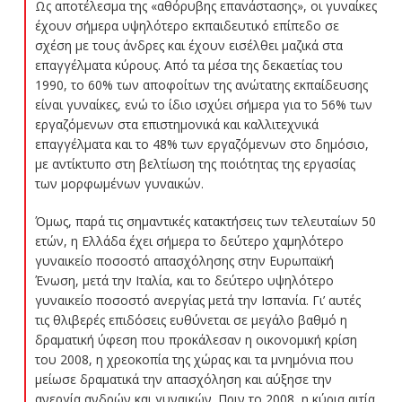
Ως αποτέλεσμα της «αθόρυβης επανάστασης», οι γυναίκες
έχουν σήμερα υψηλότερο εκπαιδευτικό επίπεδο σε
σχέση με τους άνδρες και έχουν εισέλθει μαζικά στα
επαγγέλματα κύρους. Από τα μέσα της δεκαετίας του
1990, το 60% των αποφοίτων της ανώτατης εκπαίδευσης
είναι γυναίκες, ενώ το ίδιο ισχύει σήμερα για το 56% των
εργαζόμενων στα επιστημονικά και καλλιτεχνικά
επαγγέλματα και το 48% των εργαζόμενων στο δημόσιο,
με αντίκτυπο στη βελτίωση της ποιότητας της εργασίας
των μορφωμένων γυναικών.
Όμως, παρά τις σημαντικές κατακτήσεις των τελευταίων 50
ετών, η Ελλάδα έχει σήμερα το δεύτερο χαμηλότερο
γυναικείο ποσοστό απασχόλησης στην Ευρωπαϊκή
Ένωση, μετά την Ιταλία, και το δεύτερο υψηλότερο
γυναικείο ποσοστό ανεργίας μετά την Ισπανία. Γι’ αυτές
τις θλιβερές επιδόσεις ευθύνεται σε μεγάλο βαθμό η
δραματική ύφεση που προκάλεσαν η οικονομική κρίση
του 2008, η χρεοκοπία της χώρας και τα μνημόνια που
μείωσε δραματικά την απασχόληση και αύξησε την
ανεργία ανδρών και γυναικών. Πριν το 2008, η κύρια αιτία