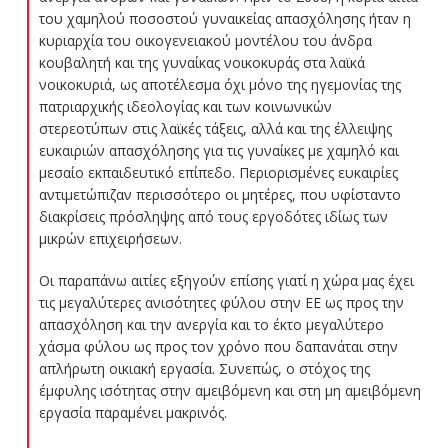
του χαμηλού ποσοστού γυναικείας απασχόλησης ήταν η
κυριαρχία του οικογενειακού μοντέλου του άνδρα
κουβαλητή και της γυναίκας νοικοκυράς στα λαϊκά
νοικοκυριά, ως αποτέλεσμα όχι μόνο της ηγεμονίας της
πατριαρχικής ιδεολογίας και των κοινωνικών
στερεοτύπων στις λαϊκές τάξεις, αλλά και της έλλειψης
ευκαιριών απασχόλησης για τις γυναίκες με χαμηλό και
μεσαίο εκπαιδευτικό επίπεδο. Περιορισμένες ευκαιρίες
αντιμετώπιζαν περισσότερο οι μητέρες, που υφίσταντο
διακρίσεις πρόσληψης από τους εργοδότες ιδίως των
μικρών επιχειρήσεων.
Οι παραπάνω αιτίες εξηγούν επίσης γιατί η χώρα μας έχει
τις μεγαλύτερες ανισότητες φύλου στην ΕΕ ως προς την
απασχόληση και την ανεργία και το έκτο μεγαλύτερο
χάσμα φύλου ως προς τον χρόνο που δαπανάται στην
απλήρωτη οικιακή εργασία. Συνεπώς, ο στόχος της
έμφυλης ισότητας στην αμειβόμενη και στη μη αμειβόμενη
εργασία παραμένει μακρινός.