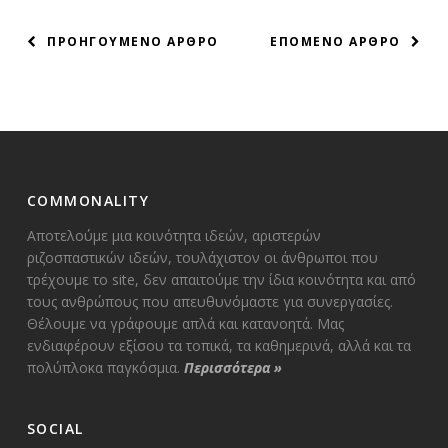
ΠΛΟΗΓΗΣΗ
ΠΡΟΗΓΟΥΜΕΝΟ ΑΡΘΡΟ
ΕΠΟΜΕΝΟ ΑΡΘΡΟ
ΑΡΘΡΩΝ
COMMONALITY
Αποτελούμε μια κοινότητα ιδεών, αριστερών
ριζοσπαστικών ιδεών, τουλάχιστον οι άνθρωποι που
τρέχουμε το site, δεν απαιτούμε την ίδια κοινότητα και από
τους ανθρώπους που απευθυνόμαστε για συνεργασίες.
Θέλουμε να γράφουμε απλά και κατανοητά. Μας
ενδιαφέρουν εξίσου τα τοπικά, τα καθημερινά, αλλά και τα
πολύπλοκα παγκόσμια.
Περισσότερα
»
SOCIAL