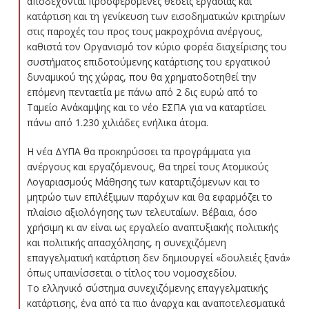
αποδέχονται προσφερόμενες θέσεις εργασίας και
κατάρτιση και τη γενίκευση των εισοδηματικών κριτηρίων
στις παροχές του προς τους μακροχρόνια ανέργους,
καθιστά τον Οργανισμό τον κύριο φορέα διαχείρισης του
συστήματος επιδοτούμενης κατάρτισης του εργατικού
δυναμικού της χώρας, που θα χρηματοδοτηθεί την
επόμενη πενταετία με πάνω από 2 δις ευρώ από το
Ταμείο Ανάκαμψης και το νέο ΕΣΠΑ για να καταρτίσει
πάνω από 1.230 χιλιάδες ενήλικα άτομα.
Η νέα ΔΥΠΑ θα προκηρύσσει τα προγράμματα για
ανέργους και εργαζόμενους, θα τηρεί τους Ατομικούς
Λογαριασμούς Μάθησης των καταρτιζόμενων και το
μητρώο των επιλέξιμων παρόχων και θα εφαρμόζει το
πλαίσιο αξιολόγησης των τελευταίων. Βέβαια, όσο
χρήσιμη κι αν είναι ως εργαλείο αναπτυξιακής πολιτικής
και πολιτικής απασχόλησης, η συνεχιζόμενη
επαγγελματική κατάρτιση δεν δημιουργεί «δουλειές ξανά»
όπως υπαινίσσεται ο τίτλος του νομοσχεδίου.
Το ελληνικό σύστημα συνεχιζόμενης επαγγελματικής
κατάρτισης, ένα από τα πιο άναρχα και αναποτελεσματικά