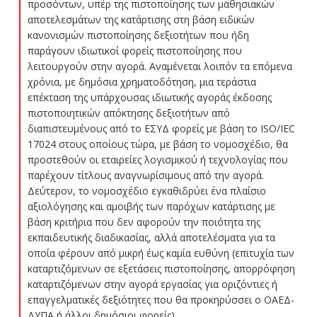
προσόντων, υπέρ της πιστοποίησης των μαθησιακών
αποτελεσμάτων της κατάρτισης στη βάση ειδικών
κανονισμών πιστοποίησης δεξιοτήτων που ήδη
παράγουν ιδιωτικοί φορείς πιστοποίησης που
λειτουργούν στην αγορά. Αναμένεται λοιπόν τα επόμενα
χρόνια, με δημόσια χρηματοδότηση, μια τεράστια
επέκταση της υπάρχουσας ιδιωτικής αγοράς έκδοσης
πιστοποιητικών απόκτησης δεξιοτήτων από
διαπιστευμένους από το ΕΣΥΔ φορείς με βάση το ISO/IEC
17024 στους οποίους τώρα, με βάση το νομοσχέδιο, θα
προστεθούν οι εταιρείες λογισμικού ή τεχνολογίας που
παρέχουν τίτλους αναγνωρίσιμους από την αγορά.
Δεύτερον, το νομοσχέδιο εγκαθιδρύει ένα πλαίσιο
αξιολόγησης και αμοιβής των παρόχων κατάρτισης με
βάση κριτήρια που δεν αφορούν την ποιότητα της
εκπαιδευτικής διαδικασίας, αλλά αποτελέσματα για τα
οποία φέρουν από μικρή έως καμία ευθύνη (επιτυχία των
καταρτιζόμενων σε εξετάσεις πιστοποίησης, απορρόφηση
καταρτιζόμενων στην αγορά εργασίας για οριζόντιες ή
επαγγελματικές δεξιότητες που θα προκηρύσσει ο ΟΑΕΔ-
ΔΥΠΑ ή άλλοι δημόσιοι φορείς).