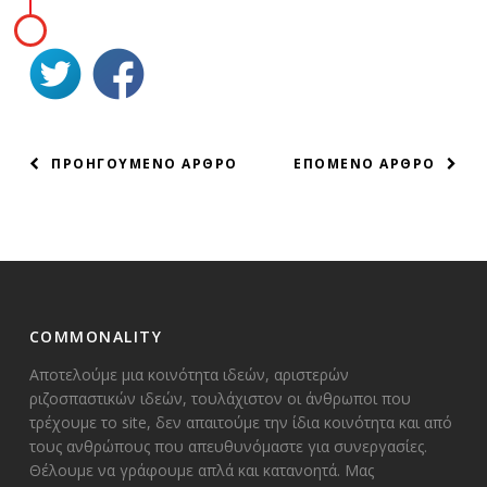
ΠΛΟΗΓΗΣΗ
ΠΡΟΗΓΟΥΜΕΝΟ ΑΡΘΡΟ
ΕΠΟΜΕΝΟ ΑΡΘΡΟ
ΑΡΘΡΩΝ
COMMONALITY
Αποτελούμε μια κοινότητα ιδεών, αριστερών
ριζοσπαστικών ιδεών, τουλάχιστον οι άνθρωποι που
τρέχουμε το site, δεν απαιτούμε την ίδια κοινότητα και από
τους ανθρώπους που απευθυνόμαστε για συνεργασίες.
Θέλουμε να γράφουμε απλά και κατανοητά. Μας