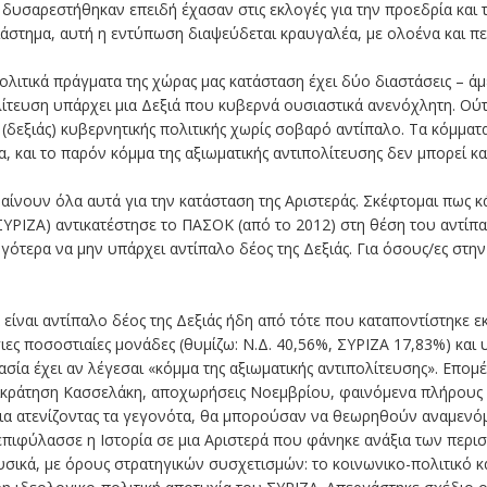
δυσαρεστήθηκαν επειδή έχασαν στις εκλογές για την προεδρία και
 διάστημα, αυτή η εντύπωση διαψεύδεται κραυγαλέα, με ολοένα και 
ιτικά πράγματα της χώρας μας κατάσταση έχει δύο διαστάσεις – άμ
λίτευση υπάρχει μια Δεξιά που κυβερνά ουσιαστικά ανενόχλητη. Ού
(δεξιάς) κυβερνητικής πολιτικής χωρίς σοβαρό αντίπαλο. Τα κόμματα
, και το παρόν κόμμα της αξιωματικής αντιπολίτευσης δεν μπορεί κα
μαίνουν όλα αυτά για την κατάσταση της Αριστεράς. Σκέφτομαι πως 
ΣΥΡΙΖΑ) αντικατέστησε το ΠΑΣΟΚ (από το 2012) στη θέση του αντίπα
γότερα να μην υπάρχει αντίπαλο δέος της Δεξιάς. Για όσους/ες στην
είναι αντίπαλο δέος της Δεξιάς ήδη από τότε που καταποντίστηκε ε
ιες ποσοστιαίες μονάδες (θυμίζω: Ν.Δ. 40,56%, ΣΥΡΙΖΑ 17,83%) και υ
μασία έχει αν λέγεσαι «κόμμα της αξιωματικής αντιπολίτευσης». Επο
πικράτηση Κασσελάκη, αποχωρήσεις Νοεμβρίου, φαινόμενα πλήρους
α ατενίζοντας τα γεγονότα, θα μπορούσαν να θεωρηθούν αναμενόμ
επιφύλασσε η Ιστορία σε μια Αριστερά που φάνηκε ανάξια των περι
υσικά, με όρους στρατηγικών συσχετισμών: το κοινωνικο-πολιτικό 