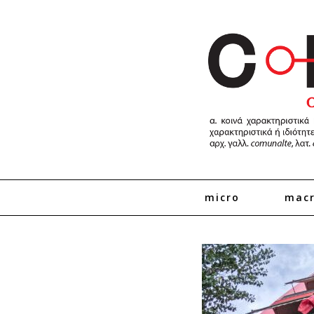
micro
mac