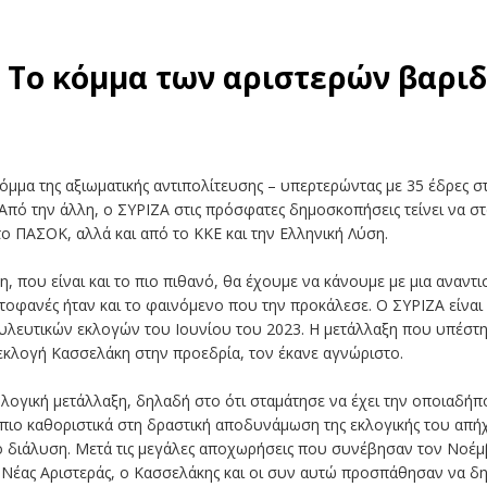
: Το κόμμα των αριστερών βαρι
κόμμα της αξιωματικής αντιπολίτευσης – υπερτερώντας με 35 έδρες 
. Από την άλλη, ο ΣΥΡΙΖΑ στις πρόσφατες δημοσκοπήσεις τείνει να σ
το ΠΑΣΟΚ, αλλά και από το ΚΚΕ και την Ελληνική Λύση.
η, που είναι και το πιο πιθανό, θα έχουμε να κάνουμε με μια αναν
τοφανές ήταν και το φαινόμενο που την προκάλεσε. Ο ΣΥΡΙΖΑ είναι 
ουλευτικών εκλογών του Ιουνίου του 2023. Η μετάλλαξη που υπέστη
 εκλογή Κασσελάκη στην προεδρία, τον έκανε αγνώριστο.
λογική μετάλλαξη, δηλαδή στο ότι σταμάτησε να έχει την οποιαδήπ
 πιο καθοριστικά στη δραστική αποδυνάμωση της εκλογικής του απήχ
ό διάλυση. Μετά τις μεγάλες αποχωρήσεις που συνέβησαν τον Νοέμβ
 Νέας Αριστεράς, ο Κασσελάκης και οι συν αυτώ προσπάθησαν να δ