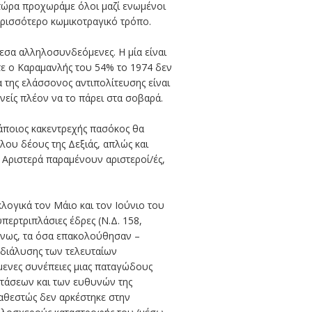
 τώρα προχωράμε όλοι μαζί ενωμένοι
περισσότερο κωμικοτραγικό τρόπο.
εσα αλληλοσυνδεόμενες. Η μία είναι
τε ο Καραμανλής του 54% το 1974 δεν
 της ελάσσονος αντιπολίτευσης είναι
νείς πλέον να το πάρει στα σοβαρά.
κάποιος κακεντρεχής πασόκος θα
λου δέους της Δεξιάς, απλώς και
 Αριστερά παραμένουν αριστεροί/ές,
κλογικά τον Μάιο και τον Ιούνιο του
περτριπλάσιες έδρες (Ν.Δ. 158,
μένως, τα όσα επακολούθησαν –
 διάλυσης των τελευταίων
ενες συνέπειες μιας παταγώδους
στάσεων και των ευθυνών της
καθεστώς δεν αρκέστηκε στην