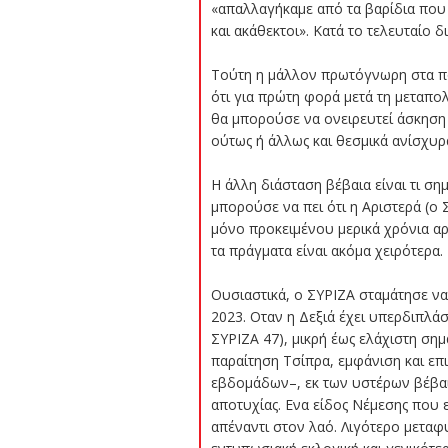
«απαλλαγήκαμε από τα βαρίδια που 
και ακάθεκτοι». Κατά το τελευταίο
Τούτη η μάλλον πρωτόγνωρη στα πολ
ότι για πρώτη φορά μετά τη μεταπο
θα μπορούσε να ονειρευτεί άσκηση 
ούτως ή άλλως και θεσμικά ανίσχυρα
Η άλλη διάσταση βέβαια είναι τι ση
μπορούσε να πει ότι η Αριστερά (ο 
μόνο προκειμένου μερικά χρόνια αρ
τα πράγματα είναι ακόμα χειρότερα.
Ουσιαστικά, ο ΣΥΡΙΖΑ σταμάτησε να 
2023. Οταν η Δεξιά έχει υπερδιπλάσ
ΣΥΡΙΖΑ 47), μικρή έως ελάχιστη ση
παραίτηση Τσίπρα, εμφάνιση και ε
εβδομάδων–, εκ των υστέρων βέβαι
αποτυχίας. Ενα είδος Νέμεσης που 
απέναντι στον λαό. Λιγότερο μεταφ