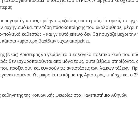
ερη ιδεολογικο-πολιτική αποτυχία του ΣΥΡΙΖΑ. Απεργάστηκε σχέδιο
 πέρας.
 παρηγοριά για τους πρώην συριζαίους αριστερούς. Ιστορικά, το εγ
ον αρχηγισμό και την τάση πασοκοποίησης που ακολούθησε, μέχρι
-πολιτικό καθεστώς – και γι’ αυτό εκείνο δεν θα ησύχαζε μέχρι τη
 κάποια «αριστερά βαρίδια» είχαν απομείνει.
της (Νέας) Αριστεράς να γεμίσει το ιδεολογικο-πολιτικό κενό που 
εράς δεν ισχυροποιούνται από μόνα τους, ούτε βέβαια στηρίζονται 
 που προξενούν και ευνοούν τις αντιστάσεις των λαϊκών τάξεων. Πρ
 αγανακτισμένοι. Ως μικρό έστω κόμμα της Αριστεράς, υπήρχε και ο Σ
ς καθηγητής της Κοινωνικής Θεωρίας στο Πανεπιστήμιο Αθηνών