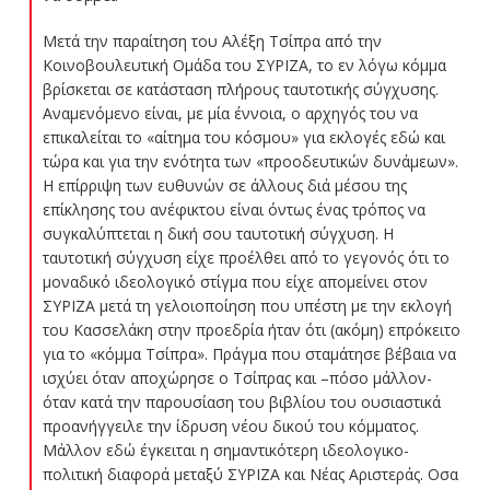
Μετά την παραίτηση του Αλέξη Τσίπρα από την
Κοινοβουλευτική Ομάδα του ΣΥΡΙΖΑ, το εν λόγω κόμμα
βρίσκεται σε κατάσταση πλήρους ταυτοτικής σύγχυσης.
Αναμενόμενο είναι, με μία έννοια, ο αρχηγός του να
επικαλείται το «αίτημα του κόσμου» για εκλογές εδώ και
τώρα και για την ενότητα των «προοδευτικών δυνάμεων».
Η επίρριψη των ευθυνών σε άλλους διά μέσου της
επίκλησης του ανέφικτου είναι όντως ένας τρόπος να
συγκαλύπτεται η δική σου ταυτοτική σύγχυση. Η
ταυτοτική σύγχυση είχε προέλθει από το γεγονός ότι το
μοναδικό ιδεολογικό στίγμα που είχε απομείνει στον
ΣΥΡΙΖΑ μετά τη γελοιοποίηση που υπέστη με την εκλογή
του Κασσελάκη στην προεδρία ήταν ότι (ακόμη) επρόκειτο
για το «κόμμα Τσίπρα». Πράγμα που σταμάτησε βέβαια να
ισχύει όταν αποχώρησε ο Τσίπρας και –πόσο μάλλον-
όταν κατά την παρουσίαση του βιβλίου του ουσιαστικά
προανήγγειλε την ίδρυση νέου δικού του κόμματος.
Μάλλον εδώ έγκειται η σημαντικότερη ιδεολογικο-
πολιτική διαφορά μεταξύ ΣΥΡΙΖΑ και Νέας Αριστεράς. Οσα