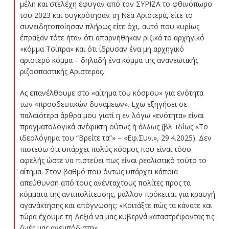
μέλη και στελέχη έφυγαν από τον ΣΥΡΙΖΑ το φθινόπωρο
του 2023 και συγκρότησαν τη Νέα Αριστερά, είτε το
συνειδητοποίησαν πλήρως είτε όχι, αυτό που κυρίως
έπραξαν τότε ήταν ότι απαρνήθηκαν ριζικά το αρχηγικό
«κόμμα Τσίπρα» και ότι ίδρυσαν ένα μη αρχηγικό
αριστερό κόμμα – δηλαδή ένα κόμμα της ανανεωτικής
ριζοσπαστικής Αριστεράς.
Ας επανέλθουμε στο «αίτημα του κόσμου» για ενότητα
των «προοδευτικών δυνάμεων». Εχω εξηγήσει σε
παλαιότερα άρθρα μου γιατί η εν λόγω «ενότητα» είναι
πραγματολογικά ανέφικτη ούτως ή άλλως (βλ. ιδίως «Το
ιδεολόγημα του “Βρείτε τα”» – «Εφ.Συν.», 29.4.2025). Δεν
πιστεύω ότι υπάρχει πολύς κόσμος που είναι τόσο
αφελής ώστε να πιστεύει πως είναι ρεαλιστικό τούτο το
αίτημα. Στον βαθμό που όντως υπάρχει κάποια
απεύθυνση από τους ανένταχτους πολίτες προς τα
κόμματα της αντιπολίτευσης, μάλλον πρόκειται για κραυγή
αγανάκτησης και απόγνωσης: «Κοιτάξτε πώς τα κάνατε και
τώρα έχουμε τη Δεξιά να μας κυβερνά καταστρέφοντας τις
ζωές μας ανεμπόδιστη».