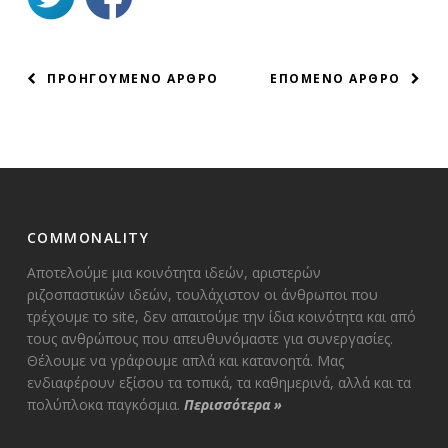
ΠΛΟΗΓΗΣΗ
ΠΡΟΗΓΟΥΜΕΝΟ ΑΡΘΡΟ
ΕΠΟΜΕΝΟ ΑΡΘΡΟ
ΑΡΘΡΩΝ
COMMONALITY
Αποτελούμε μια κοινότητα ιδεών, αριστερών
ριζοσπαστικών ιδεών, τουλάχιστον οι άνθρωποι που
τρέχουμε το site, δεν απαιτούμε την ίδια κοινότητα και από
τους ανθρώπους που απευθυνόμαστε για συνεργασίες.
Θέλουμε να γράφουμε απλά και κατανοητά. Μας
ενδιαφέρουν εξίσου τα τοπικά, τα καθημερινά, αλλά και τα
πολύπλοκα παγκόσμια.
Περισσότερα
»