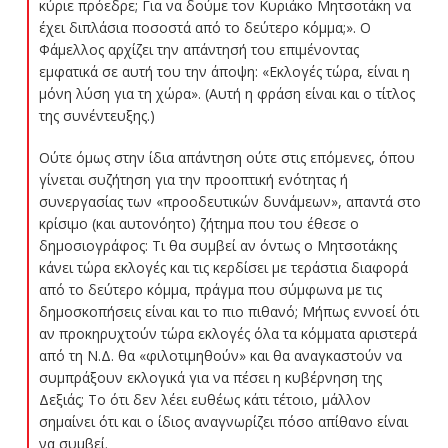
κύριε πρόεδρε; Για να δούμε τον Κυριάκο Μητσοτάκη να
έχει διπλάσια ποσοστά από το δεύτερο κόμμα;». Ο
Φάμελλος αρχίζει την απάντησή του επιμένοντας
εμφατικά σε αυτή του την άποψη: «Εκλογές τώρα, είναι η
μόνη λύση για τη χώρα». (Αυτή η φράση είναι και ο τίτλος
της συνέντευξης.)
Ούτε όμως στην ίδια απάντηση ούτε στις επόμενες, όπου
γίνεται συζήτηση για την προοπτική ενότητας ή
συνεργασίας των «προοδευτικών δυνάμεων», απαντά στο
κρίσιμο (και αυτονόητο) ζήτημα που του έθεσε ο
δημοσιογράφος: Τι θα συμβεί αν όντως ο Μητσοτάκης
κάνει τώρα εκλογές και τις κερδίσει με τεράστια διαφορά
από το δεύτερο κόμμα, πράγμα που σύμφωνα με τις
δημοσκοπήσεις είναι και το πιο πιθανό; Μήπως εννοεί ότι
αν προκηρυχτούν τώρα εκλογές όλα τα κόμματα αριστερά
από τη Ν.Δ. θα «φιλοτιμηθούν» και θα αναγκαστούν να
συμπράξουν εκλογικά για να πέσει η κυβέρνηση της
Δεξιάς; Το ότι δεν λέει ευθέως κάτι τέτοιο, μάλλον
σημαίνει ότι και ο ίδιος αναγνωρίζει πόσο απίθανο είναι
να συμβεί.