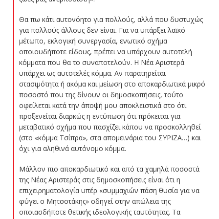
Θα πω κάτι αυτονόητο για πολλούς, αλλά που δυστυχώς
για πολλούς άλλους δεν είναι. Για να υπάρξει λαϊκό
μέτωπο, εκλογική συνεργασία, ενωτικό σχήμα
οποιουδήποτε είδους, πρέπει να υπάρχουν αυτοτελή
κόμματα που θα το συναποτελούν. Η Νέα Αριστερά
υπάρχει ως αυτοτελές κόμμα. Αν παρατηρείται
στασιμότητα ή ακόμα και μείωση στο αποκαρδιωτικά μικρό
ποσοστό που της δίνουν οι δημοσκοπήσεις, τούτο
οφείλεται κατά την άποψή μου αποκλειστικά στο ότι
προξενείται διαρκώς η εντύπωση ότι πρόκειται για
μεταβατικό σχήμα που πασχίζει κάπου να προσκολληθεί
(στο «κόμμα Τσίπρα», στα απομεινάρια του ΣΥΡΙΖΑ…) και
όχι για αληθινά αυτόνομο κόμμα.
Μάλλον πιο αποκαρδιωτικό και από τα χαμηλά ποσοστά
της Νέας Αριστεράς στις δημοσκοπήσεις είναι ότι η
επιχειρηματολογία υπέρ «συμμαχιών πάση θυσία για να
φύγει ο Μητσοτάκης» οδηγεί στην απώλεια της
οποιασδήποτε θετικής ιδεολογικής ταυτότητας. Τα