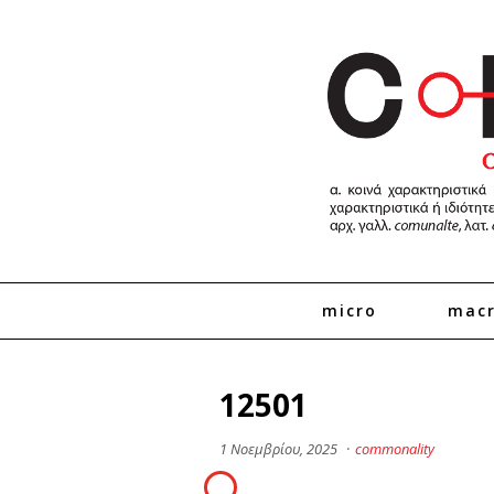
micro
mac
12501
1 Νοεμβρίου, 2025
·
commonality