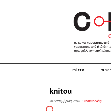
micro
mac
knitou
30 Σεπτεμβρίου, 2016
·
commonality