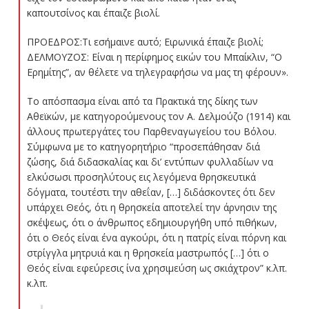
καπουτσίνος και έπαιζε βιολί.
ΠΡΟΕΔΡΟΣ:Τι εσήμαινε αυτό; Ειρωνικά έπαιζε βιολί;
ΔΕΛΜΟΥΖΟΣ: Είναι η περίφημος εικών του Μπαίκλιν, “Ο
Ερημίτης”, αν θέλετε να τηλεγραφήσω να μας τη φέρουν».
Το απόσπασμα είναι από τα Πρακτικά της δίκης των
Αθεϊκών, με κατηγορούμενους τον Α. Δελμούζο (1914) και
άλλους πρωτεργάτες του Παρθεναγωγείου του Βόλου.
Σύμφωνα με το κατηγορητήριο “προσεπάθησαν διά
ζώσης, διά διδασκαλίας και δι’ εντύπων φυλλαδίων να
ελκύσωσι προσηλύτους εις λεγόμενα θρησκευτικά
δόγματα, τουτέστι την αθεΐαν, […] διδάσκοντες ότι δεν
υπάρχει Θεός, ότι η θρησκεία αποτελεί την άρνησιν της
σκέψεως, ότι ο άνθρωπος εδημιουργήθη υπό πιθήκων,
ότι ο Θεός είναι ένα αγκούρι, ότι η πατρίς είναι πόρνη και
στρίγγλα μητρυιά και η θρησκεία μαστρωπός […] ότι ο
Θεός είναι εφεύρεσις ίνα χρησιμεύση ως σκιάχτρον” κ.λπ.
κ.λπ.