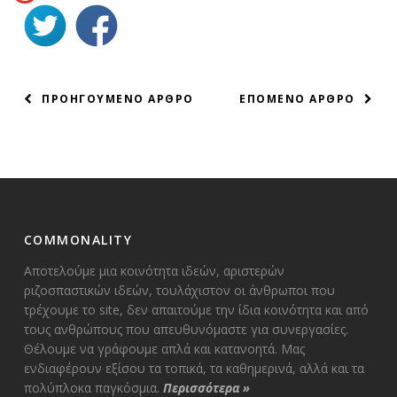
ΠΛΟΗΓΗΣΗ
ΠΡΟΗΓΟΥΜΕΝΟ ΑΡΘΡΟ
ΕΠΟΜΕΝΟ ΑΡΘΡΟ
ΑΡΘΡΩΝ
COMMONALITY
Αποτελούμε μια κοινότητα ιδεών, αριστερών
ριζοσπαστικών ιδεών, τουλάχιστον οι άνθρωποι που
τρέχουμε το site, δεν απαιτούμε την ίδια κοινότητα και από
τους ανθρώπους που απευθυνόμαστε για συνεργασίες.
Θέλουμε να γράφουμε απλά και κατανοητά. Μας
ενδιαφέρουν εξίσου τα τοπικά, τα καθημερινά, αλλά και τα
πολύπλοκα παγκόσμια.
Περισσότερα
»