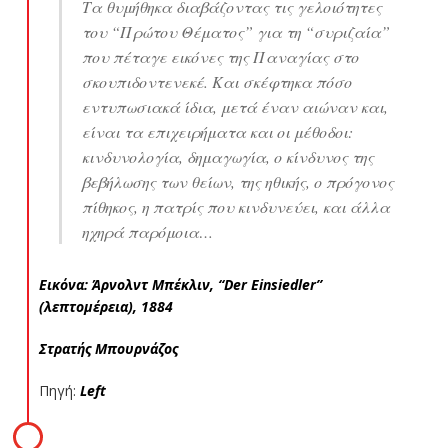
Τα θυμήθηκα διαβάζοντας τις γελοιότητες
του “Πρώτου Θέματος” για τη “συριζαία”
που πέταγε εικόνες της Παναγίας στο
σκουπιδοντενεκέ. Και σκέφτηκα πόσο
εντυπωσιακά ίδια, μετά έναν αιώναν και,
είναι τα επιχειρήματα και οι μέθοδοι:
κινδυνολογία, δημαγωγία, ο κίνδυνος της
βεβήλωσης των θείων, της ηθικής, ο πρόγονος
πίθηκος, η πατρίς που κινδυνεύει, και άλλα
ηχηρά παρόμοια…
Eικόνα: Άρνολντ Μπέκλιν, “Der Einsiedler”
(λεπτομέρεια), 1884
Στρατής Μπουρνάζος
Πηγή:
Left