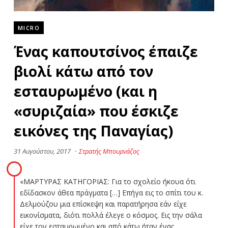
MICRO
Ένας καπουτσίνος έπαιζε
βιολί κάτω από τον
εσταυρωμένο (και η
«συριζαία» που έσκιζε
εικόνες της Παναγίας)
31 Αυγούστου, 2017
·
Στρατής Μπουρνάζος
«ΜΑΡΤΥΡΑΣ ΚΑΤΗΓΟΡΙΑΣ: Για το σχολείο ήκουα ότι
εδίδασκον άθεα πράγματα […] Επήγα εις το σπίτι του κ.
Δελμούζου μια επίσκεψη και παρατήρησα εάν είχε
εικονίσματα, διότι πολλά έλεγε ο κόσμος. Εις την σάλα
είχε τον εσταυρωμένο και από κάτω ήταν ένας