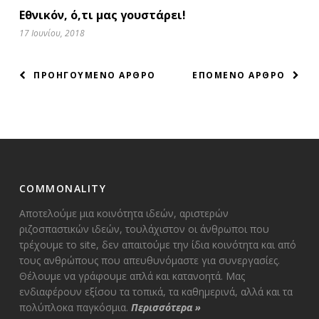
Εθνικόν, ό,τι μας γουστάρει!
17 Ιουνίου, 2018
ΠΛΟΗΓΗΣΗ
ΠΡΟΗΓΟΥΜΕΝΟ ΑΡΘΡΟ
ΕΠΟΜΕΝΟ ΑΡΘΡΟ
ΑΡΘΡΩΝ
COMMONALITY
Αποτελούμε μια κοινότητα ιδεών, αριστερών
ριζοσπαστικών ιδεών, τουλάχιστον οι άνθρωποι που
τρέχουμε το site, δεν απαιτούμε την ίδια κοινότητα και από
τους ανθρώπους που απευθυνόμαστε για συνεργασίες.
Θέλουμε να γράφουμε απλά και κατανοητά. Μας
ενδιαφέρουν εξίσου τα τοπικά, τα καθημερινά, αλλά και τα
πολύπλοκα παγκόσμια.
Περισσότερα
»