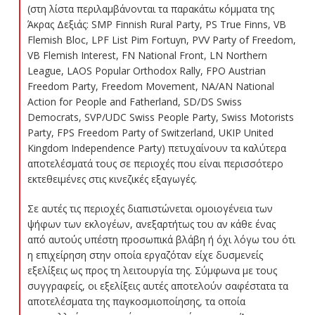
(
στη λίστα περιλαμβάνονται τα παρακάτω κόμματα της
Άκρας Δεξιάς: SMP Finnish Rural Party, PS True Finns, VB
Flemish Bloc, LPF List Pim Fortuyn, PVV Party of Freedom,
VB Flemish Interest, FN National Front, LN Northern
League, LAOS Popular Orthodox Rally, FPO Austrian
Freedom Party, Freedom Movement, NA/AN National
Action for People and Fatherland, SD/DS Swiss
Democrats, SVP/UDC Swiss People Party, Swiss Motorists
Party, FPS Freedom Party of Switzerland, UKIP United
Kingdom Independence Party
) πετυχαίνουν τα καλύτερα
αποτελέσματά τους σε περιοχές που είναι περισσότερο
εκτεθειμένες στις κινεζικές εξαγωγές.
Σε αυτές τις περιοχές διαπιστώνεται ομοιογένεια των
ψήφων των εκλογέων, ανεξαρτήτως του αν κάθε ένας
από αυτούς υπέστη προσωπικά βλάβη ή όχι λόγω του ότι
η επιχείρηση στην οποία εργαζόταν είχε δυσμενείς
εξελίξεις ως προς τη λειτουργία της. Σύμφωνα με τους
συγγραφείς, οι εξελίξεις αυτές αποτελούν σαφέστατα τα
αποτελέσματα της παγκοσμιοποίησης, τα οποία