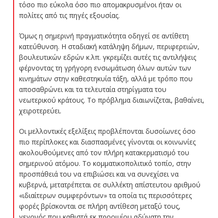
τόσο πιο εύκολα όσο πιο απομακρυσμένοι ήταν οι
πολίτες από τις πηγές εξουσίας.
Όμως η σημερινή πραγματικότητα οδηγεί σε αντίθετη
κατεύθυνση. Η σταδιακή κατάληψη δήμων, περιφερειών,
βουλευτικών εδρών κ.λπ. γκρεμίζει αυτές τις αντιλήψεις
φέρνοντας τη γρήγορη ενσωμάτωση όλων αυτών των
κινημάτων στην καθεστηκυία τάξη, αλλά με τρόπο που
αποσαθρώνει και τα τελευταία στηρίγματα του
νεωτερικού κράτους. Το πρόβλημα διαιωνίζεται, βαθαίνει,
χειροτερεύει.
Οι μελλοντικές εξελίξεις προβλέπονται δυσοίωνες όσο
πιο περίπλοκες και διασπασμένες γίνονται οι κοινωνίες
ακολουθούμενες από τον πλήρη κατακερματισμό του
σημερινού ατόμου. Το κομματικοπολιτικό τοπίο, στην
προσπάθειά του να επιβιώσει και να συνεχίσει να
κυβερνά, μετατρέπεται σε συλλέκτη απίστευτου αριθμού
«ιδιαίτερων συμφερόντων» τα οποία τις περισσότερες
φορές βρίσκονται σε πλήρη αντίθεση μεταξύ τους,
γεγονός που καθιστά εκ προοιμίου αδύνατη την