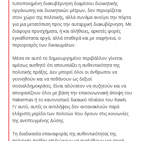
τυποποιημένη διακυβέρνηση διαμέσου διοικητικής
οργάνωσης και διοικητικών μέτρων, δεν περιορίζεται
στον χώρο της πολιτικής, αλλά συνάμα ανοίγει την πόρτα
για μια μετατόπιση προς την αυταρχική διακυβέρνηση. Με
διάφορα προσχήματα, ή και αλήθειες, αρκετές φορές
εγκαθίσταται αργά, αλλά σταθερά και με σαφήνεια, ο
περιορισμός των δικαιωμάτων.
Μέσα σε αυτό το δημιουργημένο περιβάλλον γίνεται
αμέσως αισθητό ότι απουσιάζει η αυθεντικότητα της
πολιτικής πράξης. Δεν μπορεί όλοι οι άνθρωποι να
γεννηθούν και να πεθάνουν ως δεξιοί
σοσιαλδημοκράτες. Είναι αδύνατον να συζητούν και να
αποφασίζουν όλοι με βάση την επικοινωνιακή άποψη του
Habermas ή το κανονιστικό δικαιικό πλαίσιο του Rawls.
Γι’ αυτό, αυτές οι αντιλήψεις δεν αντανακλούν παρά
ελάχιστη μερίδα των πολιτών που δρουν στις κοινωνίες
της ανεπτυγμένης Δύσης.
Τη διαδικασία επαναφοράς της αυθεντικότητας της
πολιτικής πράξης επιδιώκουν να αναλάβουν μια σειρά