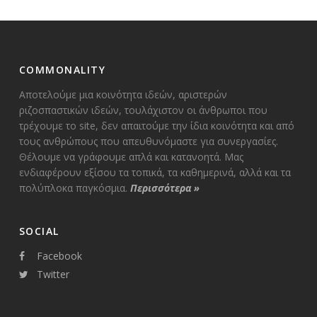
COMMONALITY
Αποτελούμε μια κοινότητα ιδεών, αριστερών
ριζοσπαστικών ιδεών, τουλάχιστον οι άνθρωποι που
τρέχουμε το site, δεν απαιτούμε την ίδια κοινότητα και από
τους ανθρώπους που απευθυνόμαστε για συνεργασίες.
Θέλουμε να γράφουμε απλά και κατανοητά. Μας
ενδιαφέρουν εξίσου τα τοπικά, τα καθημερινά, αλλά και τα
πολύπλοκα παγκόσμια.
Περισσότερα
»
SOCIAL
Facebook
Twitter