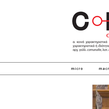
micro
mac