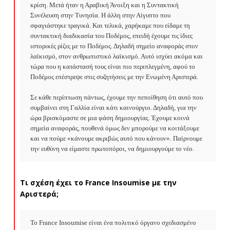
κρίση. Μετά ήταν η Αραβική Άνοιξη και η Συντακτική 
Συνέλευση στην Τυνησία. Η άλλη στην Αίγυπτο που 
σφαγιάστηκε τραγικά. Και τελικά, χαρήκαμε που είδαμε τη 
συντακτική διαδικασία του Ποδέμος, επειδή έχουμε τις ίδιες 
ιστορικές ρίζες με το Ποδέμος. Δηλαδή σημείο αναφοράς στον 
λαϊκισμό, στον ανθρωπιστικό λαϊκισμό. Αυτό ισχύει ακόμα και 
τώρα που η κατάστασή τους είναι πιο περιπλεγμένη, αφού το 
Ποδέμος επέστρεψε στις συζητήσεις με την Ενωμένη Αριστερά.

Σε κάθε περίπτωση πάντως, έχουμε την πεποίθηση ότι αυτό που 
συμβαίνει στη Γαλλία είναι κάτι καινούργιο. Δηλαδή, για την 
ώρα βρισκόμαστε σε μια φάση δημιουργίας. Έχουμε κοινά 
σημεία αναφοράς, πουθενά όμως δεν μπορούμε να κοιτάξουμε 
και να πούμε «κάνουμε ακριβώς αυτό που κάνουν». Παίρνουμε 
την ευθύνη να είμαστε πρωτοπόροι, να δημιουργούμε το νέο.
Τι σχέση έχει το
France
Insoumise
με την
Αριστερά;
Το France Insoumise είναι ένα πολιτικό όργανο σχεδιασμένο 