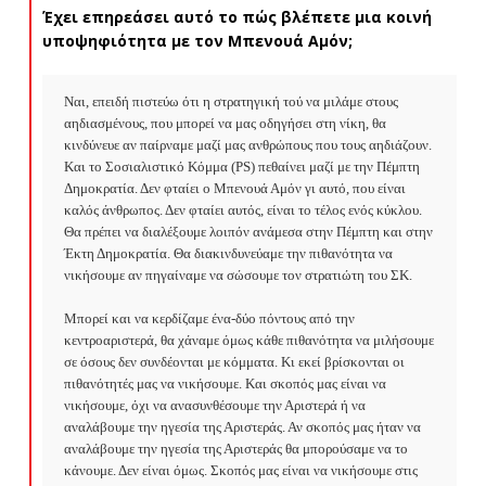
Έχει επηρεάσει αυτό το πώς βλέπετε μια κοινή
υποψηφιότητα με τον Μπενουά Αμόν;
Ναι, επειδή πιστεύω ότι η στρατηγική τού να μιλάμε στους 
αηδιασμένους, που μπορεί να μας οδηγήσει στη νίκη, θα 
κινδύνευε αν παίρναμε μαζί μας ανθρώπους που τους αηδιάζουν. 
Και το Σοσιαλιστικό Κόμμα (PS) πεθαίνει μαζί με την Πέμπτη 
Δημοκρατία. Δεν φταίει ο Μπενουά Αμόν γι αυτό, που είναι 
καλός άνθρωπος. Δεν φταίει αυτός, είναι το τέλος ενός κύκλου. 
Θα πρέπει να διαλέξουμε λοιπόν ανάμεσα στην Πέμπτη και στην 
Έκτη Δημοκρατία. Θα διακινδυνεύαμε την πιθανότητα να 
νικήσουμε αν πηγαίναμε να σώσουμε τον στρατιώτη του ΣΚ.

Μπορεί και να κερδίζαμε ένα-δύο πόντους από την 
κεντροαριστερά, θα χάναμε όμως κάθε πιθανότητα να μιλήσουμε 
σε όσους δεν συνδέονται με κόμματα. Κι εκεί βρίσκονται οι 
πιθανότητές μας να νικήσουμε. Και σκοπός μας είναι να 
νικήσουμε, όχι να ανασυνθέσουμε την Αριστερά ή να 
αναλάβουμε την ηγεσία της Αριστεράς. Αν σκοπός μας ήταν να 
αναλάβουμε την ηγεσία της Αριστεράς θα μπορούσαμε να το 
κάνουμε. Δεν είναι όμως. Σκοπός μας είναι να νικήσουμε στις 