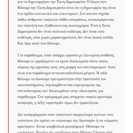
για να δημιουργήσει την Έκτη Δημοκρατία. Ο λόγος που 
θέλουμε την Έκτη Δημοκρατία είναι ότι η δημιουργία της είναι 
ένα σχέδιο κοινωνικό και οικονομικό. Στο 
ancien
r
é
gime
λάθος άνθρωποι παίρνουν λάθος αποφάσεις, καταστρέφοντας 
τον πλανήτη και εξαθλιώνοντας εκατομμύρια. Έτσι η Έκτη 
Δημοκρατία δεν είναι πολιτικά ουδέτερη. Δεν είναι ούτε 
ουδέτερη, ούτε χωρίς χαρακτηριστικά, δεν είναι λευκή σελίδα. 
Και λέμε αυτό που θέλουμε.

Για παράδειγμα, όταν υπάρχει εργασία με εξωτερική ανάθεση, 
θέλουμε οι εργαζόμενοι να έχουν δικαιώματα πάνω στους 
πόρους της εργασίας τους, στη μορφή του συνεταιρισμού. Αυτό 
είναι ένα παράδειγμα αντικαπιταλιστικού μέτρου. Ή πάλι 
θέλουμε να δώσουμε προτεραιότητα στην προστασία του 
οικοσυστήματος, περιλαμβάνοντας περιορισμούς της 
παντοδυναμίας των δικαιωμάτων στην ιδιοκτησία, για 
παράδειγμα. Στο πρόγραμμά μας υπάρχουν σαφείς αριστερές 
αναφορές, η λέξη «αριστερά» όμως δεν εμφανίζεται.

Δεν αναφερόμαστε στον ταυτοτικό πατριωτισμό εκείνων που 
πιστεύουν ότι πρέπει να «σώσουμε την Αριστερά» ή να «είμαστε 
αριστεροί». Είναι υπερβολικά μειοψηφικό. Θέλουμε να 
νικήσουμε. Νομίζω ότι μοιάζουμε στον Μπέρνι Σάντερς από 