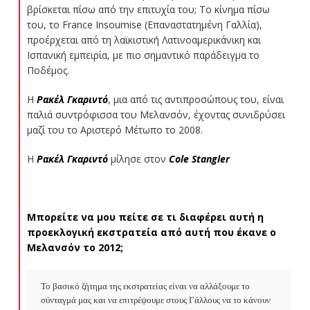
βρίσκεται πίσω από την επιτυχία του; Το κίνημα πίσω
του, το France Insoumise (Επαναστατημένη Γαλλία),
προέρχεται από τη λαϊκιστική Λατινοαμερικάνικη και
Ισπανική εμπειρία, με πιο σημαντικό παράδειγμα το
Ποδέμος.
Η
Ρακέλ Γκαριντό
, μια από τις αντιπροσώπους του, είναι
παλιά συντρόφισσα του Μελανσόν, έχοντας συνιδρύσει
μαζί του το Αριστερό Μέτωπο το 2008.
Η
Ρακέλ Γκαριντό
μίλησε στον
Cole
Stangler
Μπορείτε να μου πείτε σε τι διαφέρει αυτή η
προεκλογική εκστρατεία από αυτή που έκανε ο
Μελανσόν το 2012;
Το βασικό ζήτημα της εκστρατείας είναι να αλλάξουμε το 
σύνταγμά μας και να επιτρέψουμε στους Γάλλους να το κάνουν 