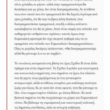
πέντε χιλιάδες το μήνα», αλλά στην πραγματικότητα θα 
δουλέψεις και με χίλια, δεν είναι διαπραγμάτευση. Αν αντίθετα 
πεις στον εαυτό σου ότι πραγματικά δεν θα δεχτείς λιγότερα από 
τρεις χιλιάδες, ότι θα πας να βρεις άλλη δουλειά, τότε 
διαπραγματεύεσαι πραγματικά, επειδή ο άλλος απέναντι 
καταλαβαίνει ότι θα σε χάσει. Αυτό είναι σαφές στο επίπεδο των 
καθημερινών ανθρώπινων σχέσεων, κανείς όμως στην 
Ευρωπαϊκή αριστερά δεν είχε σκεφτεί σοβαρά πώς να το 
εφαρμόσει στο επίπεδο των Ευρωπαϊκών διαπραγματεύσεων. 
Όλες οι μεγάλες δυνάμεις σκέφτονταν, «Θα διαπραγματευτούμε 
αλλά θα μείνουμε ό,τι κι αν συμβεί».

Το να κάνεις εκστρατεία στη βάση ότι έχεις Σχέδιο Β είναι άλλο 
πράγμα και είναι σημαντικό. Το Σχέδιο Α μιλάει για οικονομική 
και κοινωνική εναρμόνιση, που σημαίνει να έχεις ένα πλαίσιο 
που δε ρίχνει τους εργαζόμενους σε ένα γενικευμένο 
ανταγωνισμό, αλλά αντιθέτως επιτρέπει μια καλύτερη ποιότητα 
ζωής για όλους. Κι αν αυτό δεν είναι εφικτό, τότε θα κάνουμε το 
ίδιο -ένα εναρμονισμένο πλαίσιο- με όσους θέλουν. Κι αυτό 
βασικά σημαίνει ότι θα στοχεύσουμε τις χώρες του Ευρωπαϊκού 
νότου. Να βάλουμε τη νομισματική και οικονομική πολιτική, 
τις δημόσιες επενδύσεις, πάλι σε ανοιχτή συζήτηση. 