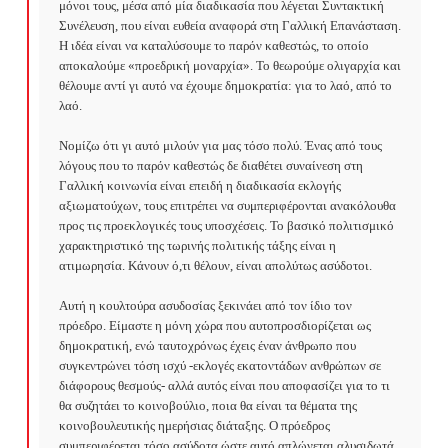
μόνοι τους, μέσα από μία διαδικασία που λέγεται Συντακτική 
Συνέλευση, που είναι ευθεία αναφορά στη Γαλλική Επανάσταση. 
Η ιδέα είναι να καταλύσουμε το παρόν καθεστώς, το οποίο 
αποκαλούμε «προεδρική μοναρχία». Το θεωρούμε ολιγαρχία και 
θέλουμε αντί γι αυτό να έχουμε δημοκρατία: για το λαό, από το 
λαό.

Νομίζω ότι γι αυτό μιλούν για μας τόσο πολύ. Ένας από τους 
λόγους που το παρόν καθεστώς δε διαθέτει συναίνεση στη 
Γαλλική κοινωνία είναι επειδή η διαδικασία εκλογής 
αξιωματούχων, τους επιτρέπει να συμπεριφέρονται ανακόλουθα 
προς τις προεκλογικές τους υποσχέσεις. Το βασικό πολιτισμικό 
χαρακτηριστικό της τωρινής πολιτικής τάξης είναι η 
ατιμωρησία. Κάνουν ό,τι θέλουν, είναι απολύτως ασύδοτοι.

Αυτή η κουλτούρα ασυδοσίας ξεκινάει από τον ίδιο τον 
πρόεδρο. Είμαστε η μόνη χώρα που αυτοπροσδιορίζεται ως 
δημοκρατική, ενώ ταυτοχρόνως έχεις έναν άνθρωπο που 
συγκεντρώνει τόση ισχύ -εκλογές εκατοντάδων ανθρώπων σε 
διάφορους θεσμούς- αλλά αυτός είναι που αποφασίζει για το τι 
θα συζητάει το κοινοβούλιο, ποια θα είναι τα θέματα της 
κοινοβουλευτικής ημερήσιας διάταξης. Ο πρόεδρος 
συμπεριφέρεται τόσο ασύδοτα ώστε αυτό απλώνεται αλυσιδωτά 