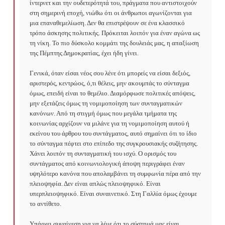
ίντερνετ και την ουδετερότητά του, πράγματα που αντιστοιχούν 
στη σημερινή εποχή, νιώθω ότι οι άνθρωποι αγωνίζονται για 
μια επαναθεμελίωση. Δεν θα επιστρέψουν σε ένα κλασσικό 
τρόπο άσκησης πολιτικής. Πρόκειται λοιπόν για έναν αγώνα ως 
τη νίκη. Το πιο δύσκολο κομμάτι της δουλειάς μας, η απαξίωση 
της Πέμπτης Δημοκρατίας, έχει ήδη γίνει.

Γενικά, όταν είσαι νέος σου λένε ότι μπορείς να είσαι δεξιός, 
αριστερός, κεντρώος, ό,τι θέλεις, μην ακουμπάς το σύνταγμα 
όμως, επειδή είναι το θεμέλιο. Διαμόρφωσε πολιτικές απόψεις, 
μην εξετάζεις όμως τη νομιμοποίηση των συνταγματικών 
κανόνων. Από τη στιγμή όμως που μεγάλα τμήματα της 
κοινωνίας αρχίζουν να μιλάνε για τη νομιμοποίηση αυτού ή 
εκείνου του άρθρου του συντάγματος, αυτό σημαίνει ότι το ίδιο 
το σύνταγμα πέφτει στο επίπεδο της συγκρουσιακής συζήτησης. 
Χάνει λοιπόν τη συνταγματική του ισχύ. Ο ορισμός του 
συντάγματος από κοινωνιολογική άποψη περιγράφει έναν 
υψηλότερο κανόνα που απολαμβάνει τη συμφωνία πέρα από την 
πλειοψηφία. Δεν είναι απλώς πλειοψηφικό. Είναι 
υπερπλειοψηφικό. Είναι συναινετικό. Στη Γαλλία όμως έχουμε 
το αντίθετο.

Υπάρχει συναίνεση για να λέμε ότι το σύστημά μας είναι 