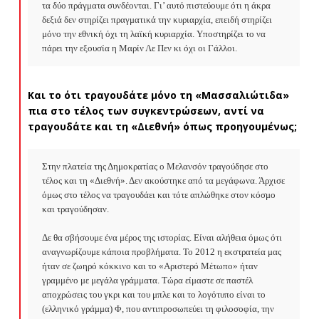
τα δύο πράγματα συνδέονται. Γι’ αυτό πιστεύουμε ότι η άκρα 
δεξιά δεν στηρίζει πραγματικά την κυριαρχία, επειδή στηρίζει 
μόνο την εθνική όχι τη λαϊκή κυριαρχία. Υποστηρίζει το να 
πάρει την εξουσία η Μαρίν Λε Πεν κι όχι οι Γάλλοι.
Και το ότι τραγουδάτε μόνο τη «Μασσαλιώτιδα»
πια στο τέλος των συγκεντρώσεων, αντί να
τραγουδάτε και τη «Διεθνή» όπως προηγουμένως;
Στην πλατεία της Δημοκρατίας ο Μελανσόν τραγούδησε στο 
τέλος και τη «Διεθνή». Δεν ακούστηκε από τα μεγάφωνα. Άρχισε 
όμως στο τέλος να τραγουδάει και τότε απλώθηκε στον κόσμο 
και τραγούδησαν.

Δε θα σβήσουμε ένα μέρος της ιστορίας. Είναι αλήθεια όμως ότι 
αναγνωρίζουμε κάποια προβλήματα. Το 2012 η εκστρατεία μας 
ήταν σε ζωηρό κόκκινο και το «Αριστερό Μέτωπο» ήταν 
γραμμένο με μεγάλα γράμματα. Τώρα είμαστε σε παστέλ 
αποχρώσεις του γκρι και του μπλε και το λογότυπο είναι το 
(ελληνικό γράμμα) Φ, που αντιπροσωπεύει τη φιλοσοφία, την 