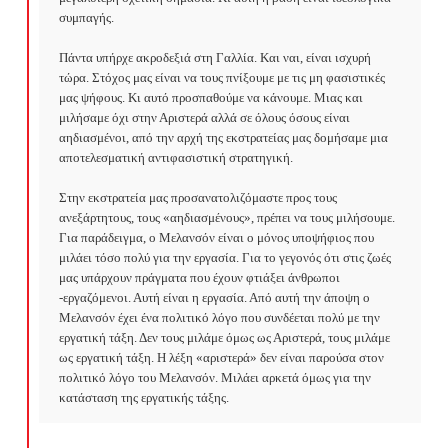
συμπαγής.

Πάντα υπήρχε ακροδεξιά στη Γαλλία. Και ναι, είναι ισχυρή 
τώρα. Στόχος μας είναι να τους πνίξουμε με τις μη φασιστικές 
μας ψήφους. Κι αυτό προσπαθούμε να κάνουμε. Μιας και 
μιλήσαμε όχι στην Αριστερά αλλά σε όλους όσους είναι 
αηδιασμένοι, από την αρχή της εκστρατείας μας δομήσαμε μια 
αποτελεσματική αντιφασιστική στρατηγική.

Στην εκστρατεία μας προσανατολιζόμαστε προς τους 
ανεξάρτητους, τους «αηδιασμένους», πρέπει να τους μιλήσουμε. 
Για παράδειγμα, ο Μελανσόν είναι ο μόνος υποψήφιος που 
μιλάει τόσο πολύ για την εργασία. Για το γεγονός ότι στις ζωές 
μας υπάρχουν πράγματα που έχουν φτιάξει άνθρωποι 
-εργαζόμενοι. Αυτή είναι η εργασία. Από αυτή την άποψη ο 
Μελανσόν έχει ένα πολιτικό λόγο που συνδέεται πολύ με την 
εργατική τάξη. Δεν τους μιλάμε όμως ως Αριστερά, τους μιλάμε 
ως εργατική τάξη. Η λέξη «αριστερά» δεν είναι παρούσα στον 
πολιτικό λόγο του Μελανσόν. Μιλάει αρκετά όμως για την 
κατάσταση της εργατικής τάξης.