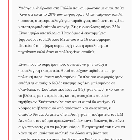
Υπάρχουν άνθρωποι στη Γαλλία που συμφωνούν με αυτό. Δε θα 
‘λεγα ότι είναι το 20% των ψηφοφόρων. Όταν παίρνουν υψηλά 
ποσοστά, στις ευρωεκλογές για παράδειγμα, αυτό αντιστοιχεί σε 
καταστροφικά επίπεδα αποχής. Στις ευρωεκλογές πήραν 25%. 
Είναι υψηλό αποτέλεσμα. Ήταν όμως 4 εκατομμύρια 
ψηφοφόροι του Εθνικού Μετώπου στα 16 εκατομμύρια. 
Πιστεύω ότι η υψηλή συμμετοχή είναι η πρόκληση. Τα 
πηγαίνουν καλά όταν οι πολίτες είναι απαθείς.

Είναι προς το συμφέρον τους συνεπώς να μην υπάρχει 
προεκλογική εκστρατεία. Αυτοί που έχουν αηδιάσει με την 
πολιτική παραμένουν αηδιασμένοι. Το πλαίσιο αναφοράς ήταν 
εντάξει γι αυτούς: ο δεξιός υποψήφιος ήταν μπλεγμένος σε 
σκάνδαλα, το Σοσιαλιστικό Κόμμα (PS) ήταν απωθητικό και να 
το βλέπεις, με τις προδοσίες και τις υποσχέσεις που δεν 
τηρήθηκαν. Σκέφτονταν λοιπόν ότι κι αυτοί θα απείχαν. Ο 
κόσμος τα έβλεπε αυτά από απόσταση και σκεφτόταν, τι 
απαίσιο θέαμα, θα μείνω σπίτι. Αυτή ήταν η εκστρατεία του ΕΜ. 
Δεν πάει στον κόσμο προεκλογικά, δεν κάνει διάλογο, δεν κάνει 
συγκεντρώσεις για να μαζέψει κόσμο. Η στρατηγική του είναι να 
κάνει τη σημασία του αισθητή, να δώσει στη βάση του 
μεγαλύτερη σχετική σημασία. Κι αυτή η βάση είναι ιδεολογικά 