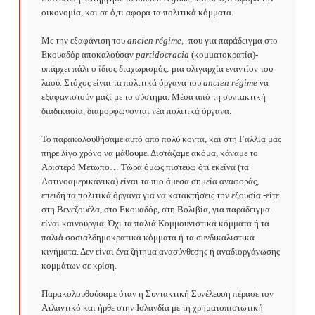
οικονομία, και σε ό,τι αφορα τα πολιτικά κόμματα.

Με την εξαφάνιση του 
ancien
r
é
gime
, 
-που για παράδειγμα στο 
Εκουαδόρ αποκαλούσαν 
partidocracia
 (κομματοκρατία)- 
υπάρχει πάλι ο ίδιος διαχωρισμός: μια ολιγαρχία εναντίον του 
λαού. Στόχος είναι τα πολιτικά όργανα του 
ancien
r
é
gime
 να 
εξαφανιστούν μαζί με το σύστημα. Μέσα από τη συντακτική 
διαδικασία, διαμορφώνονται νέα πολιτικά όργανα.

Το παρακολουθήσαμε αυτό από πολύ κοντά, και στη Γαλλία μας 
πήρε λίγο χρόνο να μάθουμε. Διστάζαμε ακόμα, κάναμε το 
Αριστερό Μέτωπο… Τώρα όμως πιστεύω ότι εκείνα (τα 
Λατινοαμερικάνικα) είναι τα πιο άμεσα σημεία αναφοράς, 
επειδή τα πολιτικά όργανα για να κατακτήσεις την εξουσία -είτε 
στη Βενεζουέλα, στο Εκουαδόρ, στη Βολιβία, για παράδειγμα- 
είναι καινούργια. Όχι τα παλιά Κομμουνιστικά κόμματα ή τα 
παλιά σοσιαλδημοκρατικά κόμματα ή τα συνδικαλιστικά 
κινήματα. Δεν είναι ένα ζήτημα ανασύνθεσης ή αναδιοργάνωσης 
κομμάτων σε κρίση.

Παρακολουθούσαμε όταν η Συντακτική Συνέλευση πέρασε τον 
Ατλαντικό και ήρθε στην Ισλανδία με τη χρηματοπιστωτική 