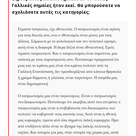
Γαλλικές σημαίες ήταν εκεί. Θα μπορούσατε να
σχολιάσετε αυτές τις κατηγορίες;
Είμαστε πατριώτες, όχι εθνικιστές. Ο πατριωτισμός είναι αγάπη 
για τους δικούς σου, ενώ ο εθνικισμός είναι μίσος για τους 
άλλους. Σύμφωνα με το φιλολογικό και τον πολιτικό ορισμό, 
αυτή είναι η διαφορά. Η άκρα δεξιά είναι εθνικιστική. Εμείς 
είμαστε πατριωτικοί. Και ο πατριωτισμός είναι συμπόνια, μια 
ταύτιση με τους συμπατριώτες σου. Πιστεύουμε πραγματικά ότι 
μιας και το κράτος μας είναι ένα κράτος πολιτών από τη 
Γαλλική Επανάσταση, δεν προσδιορίζεται από κάποια θρησκεία 
ή χρώμα δέρματος ή γλώσσα, είναι παγκόσμιο. Η πατρίδα μας 
είναι δημοκρατική.

Ο πατριωτισμός μας είναι παγκόσμιος. Είναι ο πατριωτισμός 
του Διαφωτισμού. Πιστεύουμε ότι ακριβώς αυτό που επιτρέπει ο 
πατριωτισμός μας είναι η επιβεβαίωση του δικαιώματος των 
πολιτών να κυβερνούν τους εαυτούς τους. Αυτό είναι η εθνική 
μας κυριαρχία, πρώτα από όλα σημαίνει λαϊκή κυριαρχία. Πριν 
από οτιδήποτε άλλο είναι το ζήτημα της λαϊκής πολιτικής 
ισχύος. Και ευτυχώς για μας, στην ιστορία της χώρας μας, αυτά 