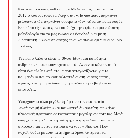
Και γι αυτό ο ίδιος άνθρωπος, ο Μελανσόν -για τον οποίο το 
2012 ο κόσμος ίσως να σκεφτόταν «Πω-πω αυτός παραείναι 
ριζοσπαστικός, παραείναι ανατρεπτικός»- τώρα φαίνεται σοφός. 
Επειδή τα είχε κατακρίνει αυτά, έχει εμπειρία και μια διάφανη 
μεθοδολογία για να μας ενώσει ως έναν λαό, και με τη 
Συντακτική Συνέλευση στόχος είναι να επαναθεμελιωθεί το ίδιο 
το έθνος.

Τι είναι ο λαός, τι είναι το έθνος; Είναι μια κοινότητα 
ανθρώπων που ασκούν εξουσία μαζί. Αν δεν το κάνουν αυτό, 
είναι ένα πλήθος από άτομα που ανταγωνίζονται για τα 
κομματάκια που το καπιταλιστικό σύστημα τους πετάει, 
αγωνίζονται για μια δουλειά, αγωνίζονται για βοήθεια και 
ενισχύσεις.

Υπάρχουν κι άλλα μεγάλα ζητήματα στην εκστρατεία 
-αναδιανομή πλούτου και κοινωνική δικαιοσύνη- που είναι 
κλασσικές προτάσεις σε καταστάσεις μεγάλης ανισότητας. Μετά 
υπάρχει και η κλιματική αλλαγή, και η προστασία του μόνου 
οικοσυστήματος που επιτρέπει να ζουν άνθρωποι. Πριν 
ασχοληθούμε με αυτά τα ζητήματα όμως, θα πρέπει να 