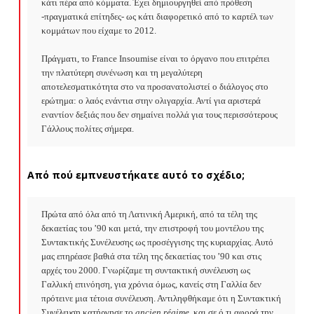
κάτι πέρα από κόμματα. Έχει δημιουργηθεί από πρόθεση 
-πραγματικά επίτηδες- ως κάτι διαφορετικό από το καρτέλ των 
κομμάτων που είχαμε το 2012.

Πράγματι, το France Insoumise είναι το όργανο που επιτρέπει 
την πλατύτερη συνένωση και τη μεγαλύτερη 
αποτελεσματικότητα στο να προσανατολιστεί ο διάλογος στο 
ερώτημα: ο λαός ενάντια στην ολιγαρχία. Αντί για αριστερά 
εναντίον δεξιάς που δεν σημαίνει πολλά για τους περισσότερους 
Γάλλους πολίτες σήμερα.
Από πού εμπνευστήκατε αυτό το σχέδιο;
Πρώτα από όλα από τη Λατινική Αμερική, από τα τέλη της 
δεκαετίας του ’90 και μετά, την επιστροφή του μοντέλου της 
Συντακτικής Συνέλευσης ως προσέγγισης της κυριαρχίας. Αυτό 
μας επηρέασε βαθιά στα τέλη της δεκαετίας του ’90 και στις 
αρχές του 2000. Γνωρίζαμε τη συντακτική συνέλευση ως 
Γαλλική επινόηση, για χρόνια όμως, κανείς στη Γαλλία δεν 
πρότεινε μια τέτοια συνέλευση. Αντιληφθήκαμε ότι η Συντακτική 
Συνέλευση κατήργησε το 
ancien
r
é
gime
, και σε ό,τι αφορά την 