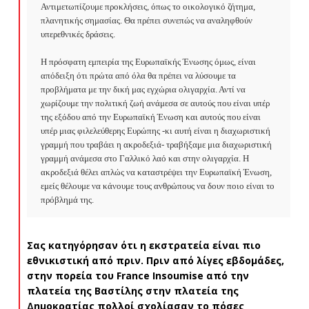
Αντιμετωπίζουμε προκλήσεις, όπως το οικολογικό ζήτημα, 
πλανητικής σημασίας. Θα πρέπει συνεπώς να αναληφθούν 
υπερεθνικές δράσεις.

Η πρόσφατη εμπειρία της Ευρωπαϊκής Ένωσης όμως, είναι 
απόδειξη ότι πρώτα από όλα θα πρέπει να λύσουμε τα 
προβλήματα με την δική μας εγχώρια ολιγαρχία. Αντί να 
χωρίζουμε την πολιτική ζωή ανάμεσα σε αυτούς που είναι υπέρ 
της εξόδου από την Ευρωπαϊκή Ένωση και αυτούς που είναι 
υπέρ μιας φιλελεύθερης Ευρώπης -κι αυτή είναι η διαχωριστική 
γραμμή που τραβάει η ακροδεξιά- τραβήξαμε μια διαχωριστική 
γραμμή ανάμεσα στο Γαλλικό λαό και στην ολιγαρχία. Η 
ακροδεξιά θέλει απλώς να καταστρέψει την Ευρωπαϊκή Ένωση, 
εμείς θέλουμε να κάνουμε τους ανθρώπους να δουν ποιο είναι το 
πρόβλημά της.
Σας κατηγόρησαν ότι η εκστρατεία είναι πιο
εθνικιστική από πριν. Πριν από λίγες εβδομάδες,
στην πορεία του
France
Insoumise
από την
πλατεία της Βαστίλης στην πλατεία της
Δημοκρατίας πολλοί σχολίασαν το πόσες