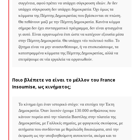
συγγένεια, αφού πρέπει να υπάρχει σύγκρουση ιδεών. Αν δεν 
υπάρχει σύγκρουση δεν υπάρχει δημοκρατία. Όχι όμως τα 
κόμματα της Πέμπτης Δημοκρατίας που βρίσκονται σε πτώση. 
Θα πεθάνουν μαζί με την Πέμπτη Δημοκρατία. Κανένα κόμμα 
σήμερα δεν έχει συνταγματικό πρόγραμμα, δεν είναι φτιαγμένα 
γι αυτό. Είναι οργανωμένα έτσι ώστε να κατέχουν εξουσία μέσα 
στην Πέμπτη Δημοκρατία. Θα υπάρχει νέο πολιτικό πεδίο. Το 
ζήτημα είναι να μην ανασυνθέσουμε, ή να επισκευάσουμε, τα 
κατεστραμμένα κόμματα της Πέμπτης Δημοκρατίας, αλλά να 
επιτρέψουμε σε νέα εργαλεία να οργανωθούν.
Ποιο βλέπετε να είναι το μέλλον του
France
Insoumise
, ως κινήματος;
Το κίνημα έχει έναν ιστορικό στόχο: να επιτύχει την Έκτη 
Δημοκρατία. Όταν λοιπόν έχουμε 130.000 ανθρώπους που 
κάνουν πορεία από την πλατεία Βαστίλης στην πλατεία της 
Δημοκρατίας, με Γαλλικές σημαίες, με φρυγικούς σκούφους, με 
αιτήματα που συνδέονται με θεμελιώδη δικαιώματα, από την 
έκτρωση ως την υποβοηθούμενη αυτοκτονία, ακόμα και το 