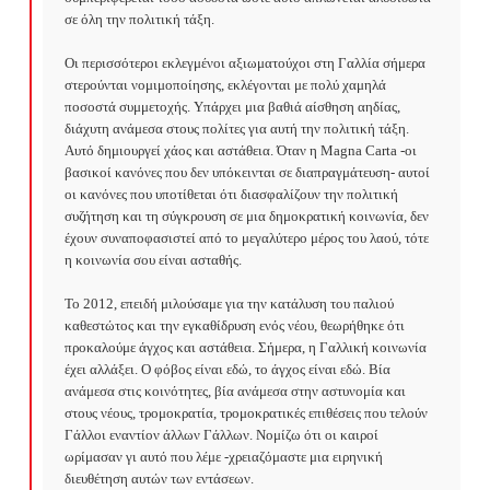
σε όλη την πολιτική τάξη.

Οι περισσότεροι εκλεγμένοι αξιωματούχοι στη Γαλλία σήμερα 
στερούνται νομιμοποίησης, εκλέγονται με πολύ χαμηλά 
ποσοστά συμμετοχής. Υπάρχει μια βαθιά αίσθηση αηδίας, 
διάχυτη ανάμεσα στους πολίτες για αυτή την πολιτική τάξη. 
Αυτό δημιουργεί χάος και αστάθεια. Όταν η Magna Carta -οι 
βασικοί κανόνες που δεν υπόκεινται σε διαπραγμάτευση- αυτοί 
οι κανόνες που υποτίθεται ότι διασφαλίζουν την πολιτική 
συζήτηση και τη σύγκρουση σε μια δημοκρατική κοινωνία, δεν 
έχουν συναποφασιστεί από το μεγαλύτερο μέρος του λαού, τότε 
η κοινωνία σου είναι ασταθής.

Το 2012, επειδή μιλούσαμε για την κατάλυση του παλιού 
καθεστώτος και την εγκαθίδρυση ενός νέου, θεωρήθηκε ότι 
προκαλούμε άγχος και αστάθεια. Σήμερα, η Γαλλική κοινωνία 
έχει αλλάξει. Ο φόβος είναι εδώ, το άγχος είναι εδώ. Βία 
ανάμεσα στις κοινότητες, βία ανάμεσα στην αστυνομία και 
στους νέους, τρομοκρατία, τρομοκρατικές επιθέσεις που τελούν 
Γάλλοι εναντίον άλλων Γάλλων. Νομίζω ότι οι καιροί 
ωρίμασαν γι αυτό που λέμε -χρειαζόμαστε μια ειρηνική 
διευθέτηση αυτών των εντάσεων.
