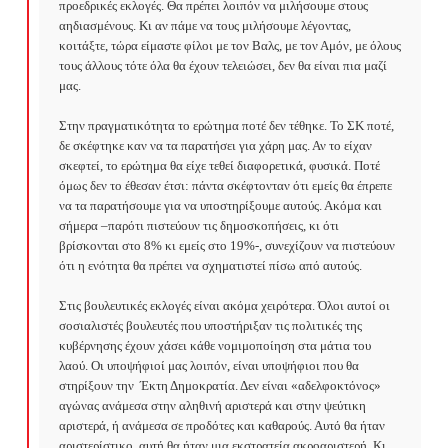
προεδρικές εκλογές. Θα πρέπει λοιπόν να μιλήσουμε στους 
αηδιασμένους. Κι αν πάμε να τους μιλήσουμε λέγοντας, 
κοιτάξτε, τώρα είμαστε φίλοι με τον Βαλς, με τον Αμόν, με όλους 
τους άλλους τότε όλα θα έχουν τελειώσει, δεν θα είναι πια μαζί 
μας.

Στην πραγματικότητα το ερώτημα ποτέ δεν τέθηκε. Το ΣΚ ποτέ, 
δε σκέφτηκε καν να τα παρατήσει για χάρη μας. Αν το είχαν 
σκεφτεί, το ερώτημα θα είχε τεθεί διαφορετικά, φυσικά. Ποτέ 
όμως δεν το έθεσαν έτσι: πάντα σκέφτονταν ότι εμείς θα έπρεπε 
να τα παρατήσουμε για να υποστηρίξουμε αυτούς. Ακόμα και 
σήμερα –παρότι πιστεύουν τις δημοσκοπήσεις, κι ότι 
βρίσκονται στο 8% κι εμείς στο 19%-, συνεχίζουν να πιστεύουν 
ότι η ενότητα θα πρέπει να σχηματιστεί πίσω από αυτούς.

Στις βουλευτικές εκλογές είναι ακόμα χειρότερα. Όλοι αυτοί οι 
σοσιαλιστές βουλευτές που υποστήριξαν τις πολιτικές της 
κυβέρνησης έχουν χάσει κάθε νομιμοποίηση στα μάτια του 
λαού. Οι υποψήφιοί μας λοιπόν, είναι υποψήφιοι που θα 
στηρίξουν την  Έκτη Δημοκρατία. Δεν είναι «αδελφοκτόνος» 
αγώνας ανάμεσα στην αληθινή αριστερά και στην ψεύτικη 
αριστερά, ή ανάμεσα σε προδότες και καθαρούς. Αυτό θα ήταν 
αριστερίστικο, αυτή θα ήταν μια εκστρατεία ακροαριστερή. Κι 