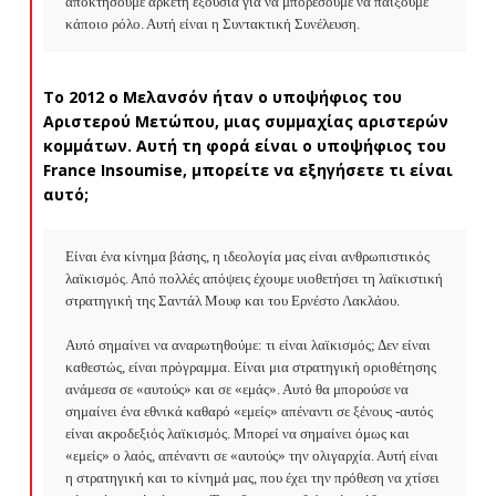
αποκτήσουμε αρκετή εξουσία για να μπορέσουμε να παίξουμε 
κάποιο ρόλο. Αυτή είναι η Συντακτική Συνέλευση.
Το 2012 ο Μελανσόν ήταν ο υποψήφιος του
Αριστερού Μετώπου, μιας συμμαχίας αριστερών
κομμάτων. Αυτή τη φορά είναι ο υποψήφιος του
France
Insoumise
, μπορείτε να εξηγήσετε τι είναι
αυτό;
Είναι ένα κίνημα βάσης, η ιδεολογία μας είναι ανθρωπιστικός 
λαϊκισμός. Από πολλές απόψεις έχουμε υιοθετήσει τη λαϊκιστική 
στρατηγική της Σαντάλ Μουφ και του Ερνέστο Λακλάου.

Αυτό σημαίνει να αναρωτηθούμε: τι είναι λαϊκισμός; Δεν είναι 
καθεστώς, είναι πρόγραμμα. Είναι μια στρατηγική οριοθέτησης 
ανάμεσα σε «αυτούς» και σε «εμάς». Αυτό θα μπορούσε να 
σημαίνει ένα εθνικά καθαρό «εμείς» απέναντι σε ξένους -αυτός 
είναι ακροδεξιός λαϊκισμός. Μπορεί να σημαίνει όμως και 
«εμείς» ο λαός, απέναντι σε «αυτούς» την ολιγαρχία. Αυτή είναι 
η στρατηγική και το κίνημά μας, που έχει την πρόθεση να χτίσει 