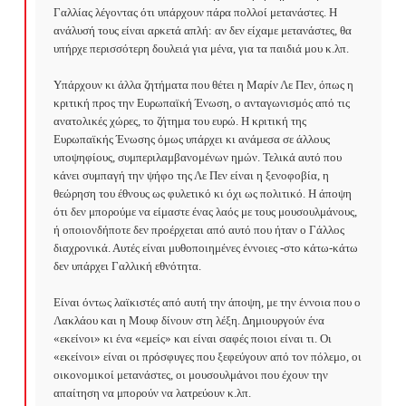
Γαλλίας λέγοντας ότι υπάρχουν πάρα πολλοί μετανάστες. Η 
ανάλυσή τους είναι αρκετά απλή: αν δεν είχαμε μετανάστες, θα 
υπήρχε περισσότερη δουλειά για μένα, για τα παιδιά μου κ.λπ.

Υπάρχουν κι άλλα ζητήματα που θέτει η Μαρίν Λε Πεν, όπως η 
κριτική προς την Ευρωπαϊκή Ένωση, ο ανταγωνισμός από τις 
ανατολικές χώρες, το ζήτημα του ευρώ. Η κριτική της 
Ευρωπαϊκής Ένωσης όμως υπάρχει κι ανάμεσα σε άλλους 
υποψηφίους, συμπεριλαμβανομένων ημών. Τελικά αυτό που 
κάνει συμπαγή την ψήφο της Λε Πεν είναι η ξενοφοβία, η 
θεώρηση του έθνους ως φυλετικό κι όχι ως πολιτικό. Η άποψη 
ότι δεν μπορούμε να είμαστε ένας λαός με τους μουσουλμάνους, 
ή οποιονδήποτε δεν προέρχεται από αυτό που ήταν ο Γάλλος 
διαχρονικά. Αυτές είναι μυθοποιημένες έννοιες -στο κάτω-κάτω 
δεν υπάρχει Γαλλική εθνότητα.

Είναι όντως λαϊκιστές από αυτή την άποψη, με την έννοια που ο 
Λακλάου και η Μουφ δίνουν στη λέξη. Δημιουργούν ένα 
«εκείνοι» κι ένα «εμείς» και είναι σαφές ποιοι είναι τι. Οι 
«εκείνοι» είναι οι πρόσφυγες που ξεφεύγουν από τον πόλεμο, οι 
οικονομικοί μετανάστες, οι μουσουλμάνοι που έχουν την 
απαίτηση να μπορούν να λατρεύουν κ.λπ.
