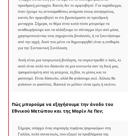
προεδρική μοναρχία. Κανείς δεν το αμφισβητεί. Για παράδειγμα, 
όταν έχουμε τις αντιπαραθέσεις ανάμεσα στους υποψηφίους, 
κανείς δεν αμφισβητεί το ότι βρισκόμαστε σε προεδρική 
μοναρχία. Σήμερα, το θέμα είναι κατά πόσο μπορούμε να 
αναθεωρήσουμε και να αλλάξουμε το σύνταγμα λίγο από μέσα, 
χρησιμοποιώντας τους σημερινούς βουλευτές, ή να ξεκινήσουμε 
από την αρχή. Αυτό που μένει να δημιουργηθεί είναι η επιθυμία 
για την Συντακτική Συνέλευση.

Αυτή είναι μια πατριωτική βούληση, να συγκεντρωθεί ο λαός, κι 
αυτό είναι πολύ πιο δύσκολο σε μια κοινωνία σαν τη δική μας, 
τραυματισμένη από τη φτώχεια, τη βία, το μίσος και το 
ρατσισμό. Είναι δύσκολο, αλλά θα φτάσουμε εκεί. Αλλιώς θα 
φτάσουν οι φασίστες. Βασικά το μέλλον είναι εμείς ή εκείνοι.
Πώς μπορούμε να εξηγήσουμε την άνοδο του
Εθνικού Μετώπου και της Μαρίν Λε Πεν;
Σήμερα, υπάρχει ένας συμπαγής πυρήνας ψηφοφόρων στη 
Γαλλία, πολύ συνεκτικός, που εξηγεί τα προβλήματα της 