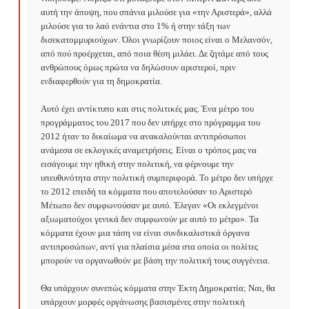
αυτή την άποψη, που σπάνια μιλούσε για «την Αριστερά», αλλά 
μιλούσε για το λαό ενάντια στο 1% ή στην τάξη των 
δισεκατομμυριούχων. Όλοι γνωρίζουν ποιος είναι ο Μελανσόν, 
από πού προέρχεται, από ποια θέση μιλάει. Δε ζητάμε από τους 
ανθρώπους όμως πρώτα να δηλώσουν αριστεροί, πριν 
ενδιαφερθούν για τη δημοκρατία.

Αυτό έχει αντίκτυπο και στις πολιτικές μας. Ένα μέτρο του 
προγράμματος του 2017 που δεν υπήρχε στο πρόγραμμα του 
2012 ήταν το δικαίωμα να ανακαλούνται αντιπρόσωποι 
ανάμεσα σε εκλογικές αναμετρήσεις. Είναι ο τρόπος μας να 
εισάγουμε την ηθική στην πολιτική, να φέρνουμε την 
υπευθυνότητα στην πολιτική συμπεριφορά. Το μέτρο δεν υπήρχε 
το 2012 επειδή τα κόμματα που αποτελούσαν το Αριστερό 
Μέτωπο δεν συμφωνούσαν με αυτό. Έλεγαν «Οι εκλεγμένοι 
αξιωματούχοι γενικά δεν συμφωνούν με αυτό το μέτρο». Τα 
κόμματα έχουν μια τάση να είναι συνδικαλιστικά όργανα 
αντιπροσώπων, αντί για πλαίσια μέσα στα οποία οι πολίτες 
μπορούν να οργανωθούν με βάση την πολιτική τους συγγένεια.

Θα υπάρχουν συνεπώς κόμματα στην Έκτη Δημοκρατία; Ναι, θα 
υπάρχουν μορφές οργάνωσης βασισμένες στην πολιτική 