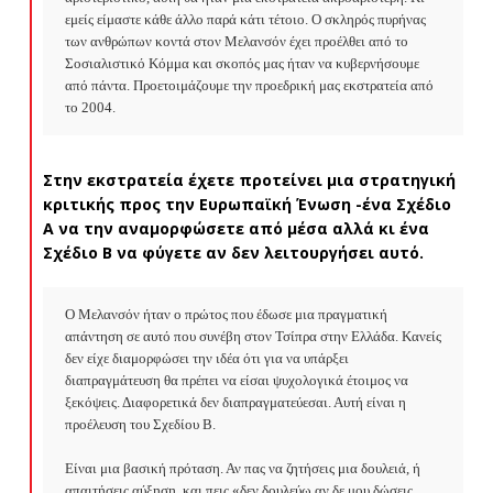
εμείς είμαστε κάθε άλλο παρά κάτι τέτοιο. Ο σκληρός πυρήνας 
των ανθρώπων κοντά στον Μελανσόν έχει προέλθει από το 
Σοσιαλιστικό Κόμμα και σκοπός μας ήταν να κυβερνήσουμε 
από πάντα. Προετοιμάζουμε την προεδρική μας εκστρατεία από 
το 2004.
Στην εκστρατεία έχετε προτείνει μια στρατηγική
κριτικής προς την Ευρωπαϊκή Ένωση -ένα Σχέδιο
Α να την αναμορφώσετε από μέσα αλλά κι ένα
Σχέδιο Β να φύγετε αν δεν λειτουργήσει αυτό.
Ο Μελανσόν ήταν ο πρώτος που έδωσε μια πραγματική 
απάντηση σε αυτό που συνέβη στον Τσίπρα στην Ελλάδα. Κανείς 
δεν είχε διαμορφώσει την ιδέα ότι για να υπάρξει 
διαπραγμάτευση θα πρέπει να είσαι ψυχολογικά έτοιμος να 
ξεκόψεις. Διαφορετικά δεν διαπραγματεύεσαι. Αυτή είναι η 
προέλευση του Σχεδίου Β.

Είναι μια βασική πρόταση. Αν πας να ζητήσεις μια δουλειά, ή 
απαιτήσεις αύξηση, και πεις «δεν δουλεύω αν δε μου δώσεις 