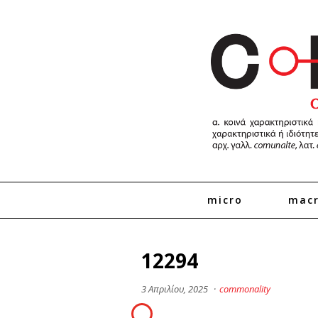
micro
mac
12294
3 Απριλίου, 2025
·
commonality