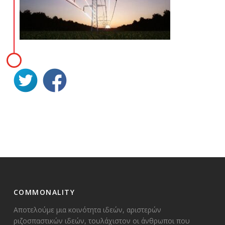
COMMONALITY
Αποτελούμε μια κοινότητα ιδεών, αριστερών
ριζοσπαστικών ιδεών, τουλάχιστον οι άνθρωποι που