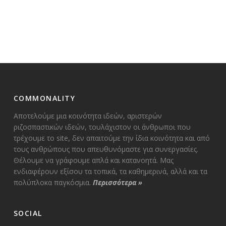
COMMONALITY
Αποτελούμε μια κοινότητα ιδεών, αριστερών
ριζοσπαστικών ιδεών, τουλάχιστον οι άνθρωποι που
τρέχουμε το site, δεν απαιτούμε την ίδια κοινότητα και από
τους ανθρώπους που απευθυνόμαστε για συνεργασίες.
Θέλουμε να γράφουμε απλά και κατανοητά. Μας
ενδιαφέρουν εξίσου τα τοπικά, τα καθημερινά, αλλά και τα
πολύπλοκα παγκόσμια.
Περισσότερα
»
SOCIAL