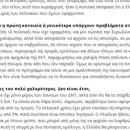
ι κεντρικές τράπεζες. Αυτό που γνωρίζαμε, και εδώ είναι το ενδιαφ
, στο τέλος αυτό που κυριάρχησε, ήταν η πολιτική απόφαση ότι η Ε
τυχίας των πολιτικών που έχουν εφαρμοστεί.
αν η πρώτη κατοικία ή γενικότερα υπάρχουν προβλήματα στ
έση. Οι πολιτικές που είχε εφαρμόσει, ναι μεν σώσανε την Ευρωζών
 χαλάρωσης, αλλά όταν αποφάσισε να αρχίσει να τις αποσύρει, σε μ
ία άρχισε να επιβραδύνει, σε τέτοιο σημείο που οι αποφάσεις αυτ
οκίων, περιορισμό της αγοράς ομολόγων και άλλων τίτλων από τα κρά
ης και αμηχανίας της ΕΚΤ, παραχωρήσεις και χαλαρή στάση απέναντι σ
ική πλευρά, ήταν κάτι που δεν ταίριαζε. Όμως αν κρίνουμε και τα όσα
ει από το πρόγραμμα και τείνει σε μια ομαλοποίηση της οικονομική
ι δεν είναι διατεθειμένοι να το θυσιάσουν για οποιαδήποτε δυσκολία,
ις του πολύ χαλαρότερος. Δεν είναι έτσι;
σε όχι μόνο μέρος των δανείων του ΔΝΤ, αλλά είπε ότι θα το στηρίξ
,5 δισ. Τα οποία είναι πάρα πολύ, σημείωσε, ακριβότερα όσον αφορ
αι από τις αγορές. Το ελληνικό χρέος έχει μέσο επιτόκιο εξυπηρέτη
από 5%. Κατά συνέπεια είναι επιτόκιο ληστρικό. Ο Ρέγκλιγκ ήθελε, ε
ι με τέτοιο τρόπο, που μπορεί από μόνη της να αρχίσει να διαρθρώ
Αυτή τη στιγμή με ένα πενταετές ομόλογο, η Ελλάδα θα μπορούσε ν