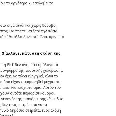
ΐου το αργότερο –μεσολαβεί το
ιο σιγά-σιγά, και χωρίς θόρυβο,
στος. Θα πρέπει να ζητά την άδεια
ό κάθε άλλο δανειστή. Άρα, πριν από
 Θ΄ αλλάξει κάτι στη στάση της
τι η ΕΚΤ δεν αγοράζει ομόλογα τα
 πρόγραμμα της ποσοτικής χαλάρωσης,
ν έχει ως τώρα εξηγηθεί, είναι το
λα όσα είχαν συμφωνηθεί μέχρι τότε
ω από ένα ελάχιστο όριο. Αυτόν τον
χουν οι τότε περιοριστικοί όροι.
ο γεγονός της απαγόρευσης κάνει δύο
δεν τους επιτρέπεται να τα
ηνικό δημόσιο στερείται ενός ακόμη
ξει ποτέ.