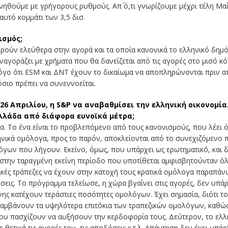
νηθούμε με γρήγορους ρυθμούς. Απ΄ ό,τι γνωρίζουμε μέχρι τέλη Μα
υτό κομμάτι των 3,5 δισ.
ισμός;
ρούν ελεύθερα στην αγορά και τα οποία κανονικά το ελληνικό δημόσ
ναγοράζει με χρήματα που θα δανείζεται από τις αγορές στο μισό κό
γο ότι ESM και ΔΝΤ έχουν το δικαίωμα να αποπληρώνονται πριν απ
σιο πρέπει να συνεννοείται.
26 Απριλίου, η S&P να αναβαθμίσει την ελληνική οικονομία.
Ελλάδα από διάφορα ευνοϊκά μέτρα;
α. Το ένα είναι το προβλεπόμενο από τους κανονισμούς, που λέει ό
ληνικά ομόλογα, προς το παρόν, αποκλείονται από το συνεχιζόμενο
γων που λήγουν. Εκείνο, όμως, που υπάρχει ως ερωτηματικό, και δε
ές, στην ταραγμένη εκείνη περίοδο που υποτίθεται αμφισβητούνταν ό
νικές τράπεζες να έχουν στην κατοχή τους κρατικά ομόλογα παραπάν
σεις. Το πρόγραμμα τελείωσε, η χώρα βγαίνει στις αγορές, δεν υπάρ
νης κατέχουν τεράστιες ποσότητες ομολόγων. Έχει σημασία, διότι τ
λαμβάνουν τα υψηλότερα επιτόκια των τραπεζικών ομολόγων, καθώς 
που πασχίζουν να αυξήσουν την κερδοφορία τους. Δεύτερον, το ελλ
θετικά τις αγορές του, τις αποδόσεις κ.τ.λ. Απάντηση δεν έχει υπάρ