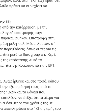
έρον, είναι ότι η ΕΚΤ είχε κρατήσει
λλάδα πρέπει να συνεχίσει να
ην ΕΕ;
η από την κατάρρευση, με την
ια λογική επιστροφής στην
ές παρακάμφθηκαν. Επιστροφή στην
τη-μέλη κ.τ.λ. Μέσα, λοιπόν, σ΄
ε παρεμβάσεις, όπως αυτές για τις
 είπε μετά το Eurogroup ο κ. Κερέ,
ς της κατάστασης. Αυτό το
 είτε της Κομισιόν, είτε της ΕΚΤ.
ει! Αναφέρθηκε και στο ποσό, κάπου
ά την εξυπηρέτησή τους, από το
σης 1,62% και τα δάνεια που
πιπλέον, να δείξει ότι τα μέτρα για
νει ένα μέρος του χρέους της με
α αποπληρώσει στο 1/3 της τιμής του