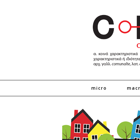
micro
mac