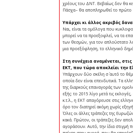
χρέους του ΔΝΤ. Βεβαίως δεν θα κι
Πάσχα– θα αποπληρωθεί το πρώτο α
Υπάρχει κι άλλος ακριβός δανε
Ναι, είναι τα ομόλογα που κυκλοφο
μπορεί να τα προεξοφλεί, να τα επα
των θεσμών, για τον απλούστατο λό
μια προεξόφληση, το ελληνικό δημό
Στη συνέχεια αναμένεται, στις 
ΕΚΤ, που τώρα αποκλείει την 
Υπάρχουν δύο σκέλη σ΄ αυτό το θέμ
οποία δεν είναι επενδυτικά. Τα ελ
της διαρκούς επαναγοράς των ομολό
εξής: το 2015 λίγο μετά τις εκλογ
κ.τ.λ., η ΕΚΤ απαγόρευσε στις ελλη
όρο τον διατηρεί ακόμη χωρίς εξηγή
Όλες οι άλλες τράπεζες της Ευρωζώ
κακά. Πρώτον, οι τράπεζες δεν απο
αγοράσουν. Αυτό, την ίδια στιγμή 
παίχτη στην αγορά, που θα επηρέαζε 