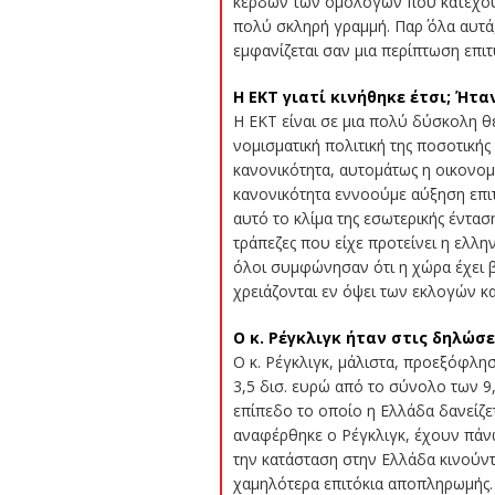
κερδών των ομολόγων που κατέχουν ο
πολύ σκληρή γραμμή. Παρ΄ όλα αυτά
εμφανίζεται σαν μια περίπτωση επι
Η ΕΚΤ γιατί κινήθηκε έτσι; Ήτ
Η ΕΚΤ είναι σε μια πολύ δύσκολη θ
νομισματική πολιτική της ποσοτικής
κανονικότητα, αυτομάτως η οικονομ
κανονικότητα εννοούμε αύξηση επιτ
αυτό το κλίμα της εσωτερικής έντασ
τράπεζες που είχε προτείνει η ελλην
όλοι συμφώνησαν ότι η χώρα έχει βγ
χρειάζονται εν όψει των εκλογών κα
Ο κ. Ρέγκλιγκ ήταν στις δηλώσε
Ο κ. Ρέγκλιγκ, μάλιστα, προεξόφλη
3,5 δισ. ευρώ από το σύνολο των 9
επίπεδο το οποίο η Ελλάδα δανείζετ
αναφέρθηκε ο Ρέγκλιγκ, έχουν πάνω 
την κατάσταση στην Ελλάδα κινούντα
χαμηλότερα επιτόκια αποπληρωμής. 