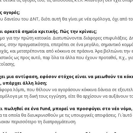
ς αγορές;
υ δανείου του ΔΝΤ, διότι αυτή θα γίνει με νέα ομόλογα, όχι από τ
ι αρκετά σημεία κριτικής. Πώς την κρίνεις;
μο για την πρώτη κατοικία. Διατυπώνονται διάφορες επιφυλάξεις. 
ος, στην πραγματικότητα, επιτρέπει σε ένα μεγάλο, σημαντικό κομμ
ρχάς, και μετατρέπονται από κόκκινα σε πράσινα. Άρα βελτιώνει την
ραστικός ως προς αυτό, παρ΄ όλα τα άλλα που έχουν προταθεί, π.χ., 
τοΐασης.
ι μια αντίφαση, εφόσον στόχος είναι να μειωθούν τα κόκκ
, υπάρχει άλλη λύση;
άφορα λόμπι, που θέλουν να αγοράσουν κόκκινα δάνεια σε εξευτελιστ
μόλογα με τη δική τους εγγύηση, είτε θα αρχίσουν να αυξάνουν του
ει πωληθεί σε ένα Fund, μπορεί να προσφύγει στο νέο νόμο
ατα τα οποία θα διευκρινισθούν με τις υπουργικές αποφάσεις. Γι΄ αυ
πλεκαν περισσότερο τη διαπραγμάτευση.