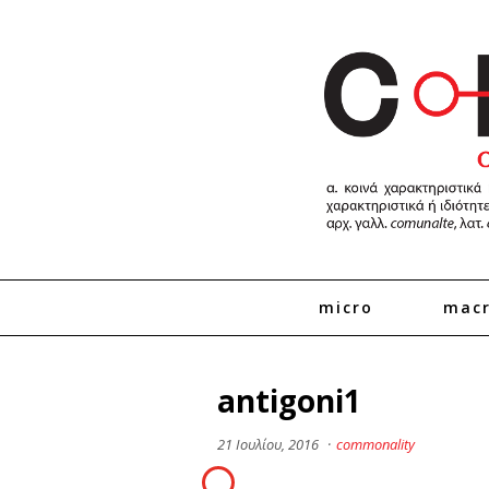
micro
mac
antigoni1
21 Ιουλίου, 2016
·
commonality