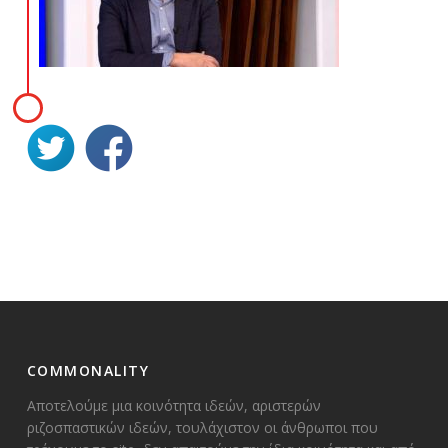
COMMONALITY
Αποτελούμε μια κοινότητα ιδεών, αριστερών
ριζοσπαστικών ιδεών, τουλάχιστον οι άνθρωποι που