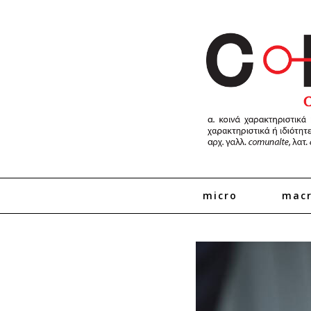
micro
mac