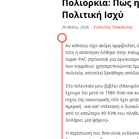
Πολιορκία: Πώς 
Πολιτική Ισχύ
20 Μαΐου, 2026
·
Ευκλείδης Τσακαλώτος
Αν κάποιος είχε ακόμη αμφιβολίες 
τότε η απάντηση δόθηκε στην Καλιφ
Super PAC (πρόκειται για οργανισμ
των κομμάτων χρησιμοποιώντας έμ
πολιτεία, αποτελεί ξεκάθαρη απόδε
Στο τελευταίο μου βιβλίο (Μανιφέσ
έχουμε δει μετά το 1980 όταν και 
ισχύς της οικονομικής ελίτ έχει φτ
Αμερική –και κατ’ επέκταση ο δυτικ
από το κατώτερο 90-93% του πληθυσ
δολάριο, μία ψήφος».
Η περίπτωση του Brin είναι ενδεικτ