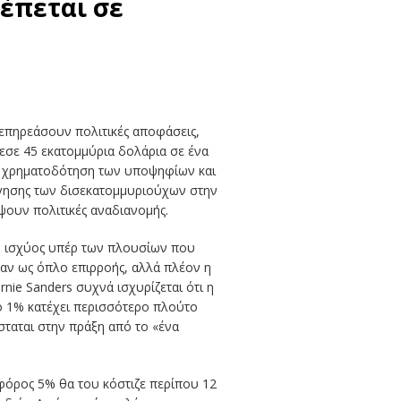
έπεται σε
 επηρεάσουν πολιτικές αποφάσεις,
θεσε 45 εκατομμύρια δολάρια σε ένα
ην χρηματοδότηση των υποψηφίων και
γησης των δισεκατομμυριούχων στην
ψουν πολιτικές αναδιανομής.
φή ισχύος υπέρ των πλουσίων που
ταν ως όπλο επιρροής, αλλά πλέον η
nie Sanders συχνά ισχυρίζεται ότι η
το 1% κατέχει περισσότερο πλούτο
σταται στην πράξη από το «ένα
 φόρος 5% θα του κόστιζε περίπου 12