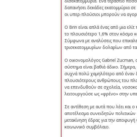
δισεκατομμύρια. Ένα τεράστιο ποσό 
δαπανήσει δεκάδες εκατομμύρια σε 
οι υπερ-πλούσιοι μπορούν να αγορά
Ο Brin είναι απλά ένας από μια ελί
το πλουσιότερο 1,6% στον κόσμο κα
Σύμφωνα με αναλύσεις που επικαλεί
τρισεκατομμυρίων δολαρίων από τα
Ο οικονομολόγος Gabriel Zucman, α
σύστημα είναι βαθιά άδικο. Σήμερα
συχνά πολύ χαμηλότερο από έναν δ
πλουσιότερους ανθρώπους του πλαν
να επενδυθούν σε σχολεία, νοσοκομε
λειτουργούσε ως «φρένο» στην υπε
Σε αντίθεση με αυτά που λέει και ο
αποτέλεσμα συνειδητών πολιτικών 
μετακίνηση έδρας για την αποφυγή
κοινωνικό συμβόλαιο.