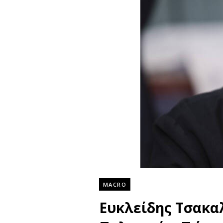
MACRO
Ευκλείδης Τσακαλ