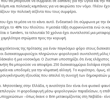
που θα μπορούσε να συμβάλει σε δαπάνες για την υγεία και την παι
λόμπι και πολιτικές καμπάνιες για να ακυρώσει τον νόμο. Πλέον έχ
ζουν την πολιτική ατζέντα που τους συμφέρει.
τ που έχει τα μέσα να το κάνει αυτό. Ενδεικτικό ότι σύμφωνα με την
τέχει το 48% του πλούτου. Η μεσαία τάξη συρρικνώνεται ενώ οι κο
ται ο Sanders, τα τελευταία 50 χρόνια έχει συντελεστεί μια μεταφ
 χαμηλότερα στρώματα προς την κορυφή.
ρχιτέκτονας της πρότασης για έναν παγκόσμιο φόρο στους δισεκατο
, οι δισεκατομμυριούχοι πληρώνουν φορολογικό συντελεστή μόλις 
άσκαλο ή μια νοσοκόμα. Ο Zucman υποστηρίζει ότι ένας ελάχιστος 
ήτη θα μπορούσε να αποφέρει 250 δισεκατομμύρια δολάρια ετησί
ία και υποδομές για την κλιματική αλλαγή. Το κυριότερο, όμως, είν
ρσυγκέντρωση εξουσίας που απειλεί τη συνοχή των δημοκρατιών μ
 κ. Μητσοτάκης στην Ελλάδα, η ανισότητα δεν είναι ένα φυσικό φαιν
επιλογών. Η φοροδιαφυγή μέσω φορολογικών παραδείσων, η επιθετι
 υποχρεώσεων –όπως έκανε ο Brin μετακομίζοντας στη Νεβάδα– είνα