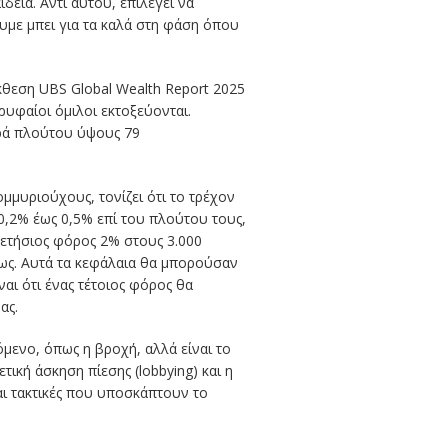
δεία. Αντί αυτού, επιλέγει να
ουμε μπει για τα καλά στη φάση όπου
 έκθεση UBS Global Wealth Report 2025
ρυφαίοι όμιλοι εκτοξεύονται.
ορά πλούτου ύψους 79
μμυριούχους, τονίζει ότι το τρέχον
0,2% έως 0,5% επί του πλούτου τους,
ετήσιος φόρος 2% στους 3.000
ως. Αυτά τα κεφάλαια θα μπορούσαν
αι ότι ένας τέτοιος φόρος θα
ας.
όμενο, όπως η βροχή, αλλά είναι το
κή άσκηση πίεσης (lobbying) και η
ι τακτικές που υποσκάπτουν το