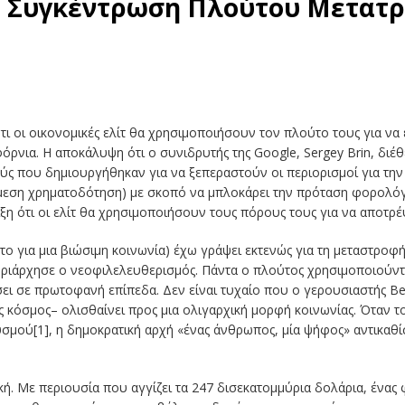
η Συγκέντρωση Πλούτου Μετατρ
ότι οι οικονομικές ελίτ θα χρησιμοποιήσουν τον πλούτο τους για να
όρνια. Η αποκάλυψη ότι ο συνιδρυτής της Google, Sergey Brin, διέ
ούς που δημιουργήθηκαν για να ξεπεραστούν οι περιορισμοί για τ
μεση χρηματοδότηση) με σκοπό να μπλοκάρει την πρόταση φορολό
ιξη ότι οι ελίτ θα χρησιμοποιήσουν τους πόρους τους για να αποτρέ
το για μια βιώσιμη κοινωνία) έχω γράψει εκτενώς για τη μεταστρο
κυριάρχησε ο νεοφιλελευθερισμός. Πάντα ο πλούτος χρησιμοποιούν
άσει σε πρωτοφανή επίπεδα. Δεν είναι τυχαίο που ο γερουσιαστής Ber
ός κόσμος– ολισθαίνει προς μια ολιγαρχική μορφή κοινωνίας. Όταν 
μού[1], η δημοκρατική αρχή «ένας άνθρωπος, μία ψήφος» αντικαθί
ική. Με περιουσία που αγγίζει τα 247 δισεκατομμύρια δολάρια, ένας