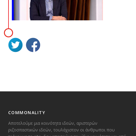
COMMONALITY
Αποτελούμε μια κοινότητα ιδεών, αριστερών
ριζοσπαστικών ιδεών, τουλάχιστον οι άνθρωποι που