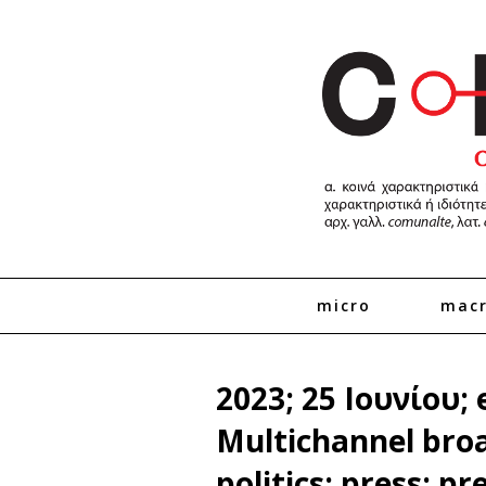
micro
mac
2023; 25 Ιουνίου; 
Multichannel broa
politics; press; p