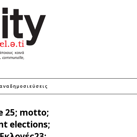
αναδημοσιεύσεις
e 25; motto;
t elections;
; Εκλογές23;