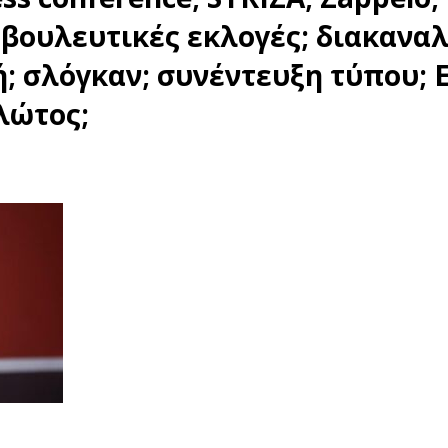
 βουλευτικές εκλογές; διακανα
; σλόγκαν; συνέντευξη τύπου; E
λώτος;