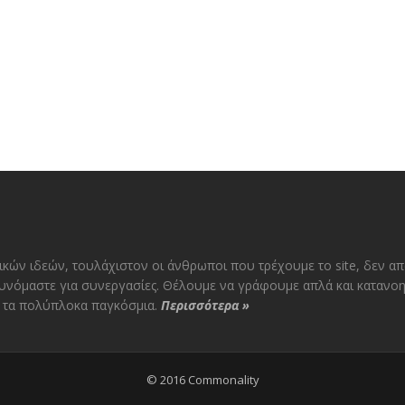
ικών ιδεών, τουλάχιστον οι άνθρωποι που τρέχουμε το site, δεν α
υνόμαστε για συνεργασίες. Θέλουμε να γράφουμε απλά και κατανοη
αι τα πολύπλοκα παγκόσμια.
Περισσότερα
»
© 2016 Commonality