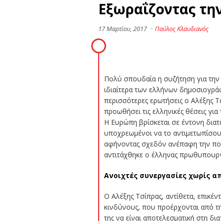
Εξωραΐζοντας τη
17 Μαρτίου, 2017
·
Παύλος Κλαυδιανός
Πολύ σπουδαία η συζήτηση για την
ιδιαίτερα των ελλήνων δημοσιογρά
περισσότερες ερωτήσεις ο Αλέξης Τ
προωθήσει τις ελληνικές θέσεις για
Η Ευρώπη βρίσκεται σε έντονη διατα
υποχρεωμένοι να το αντιμετωπίσουν
αφήνοντας σχεδόν ανέπαφη την πολι
αντιτάχθηκε ο έλληνας πρωθυπουργό
Ανοιχτές συνεργασίες χωρίς α
Ο Αλέξης Τσίπρας, αντίθετα, επικέν
κινδύνους, που προέρχονται από τη
της να είναι αποτελεσματική στη δι