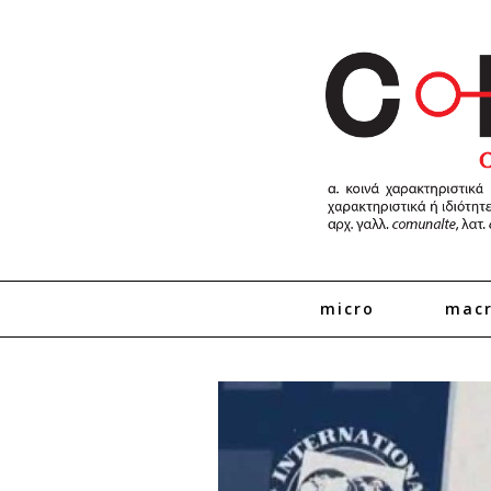
micro
mac