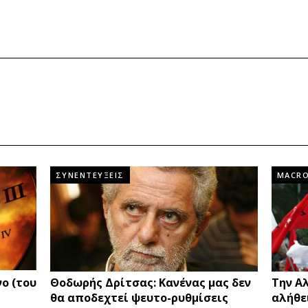
ΣΥΝΕΝΤΕΥΞΕΙΣ
MACR
ο (του
Θοδωρής Δρίτσας: Κανένας μας δεν
Την Α
θα αποδεχτεί ψευτο-ρυθμίσεις
αλήθε