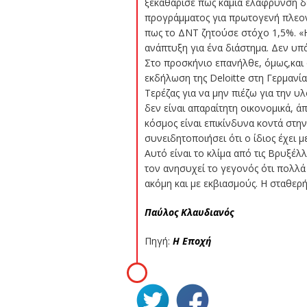
ξεκαθάρισε πως καμία ελάφρυνση δε
προγράμματος για πρωτογενή πλεονά
πως το ΔΝΤ ζητούσε στόχο 1,5%. «
ανάπτυξη για ένα διάστημα. Δεν υπά
Στο προσκήνιο επανήλθε, όμως,και 
εκδήλωση της Deloitte στη Γερμανία
Τερέζας για να μην πιέζω για την 
δεν είναι απαραίτητη οικονομικά, ά
κόσμος είναι επικίνδυνα κοντά στην
συνειδητοποιήσει ότι ο ίδιος έχει 
Αυτό είναι το κλίμα από τις Βρυξέλ
τον ανησυχεί το γεγονός ότι πολλά 
ακόμη και με εκβιασμούς. Η σταθερ
Παύλος Κλαυδιανός
Πηγή:
Η Εποχή