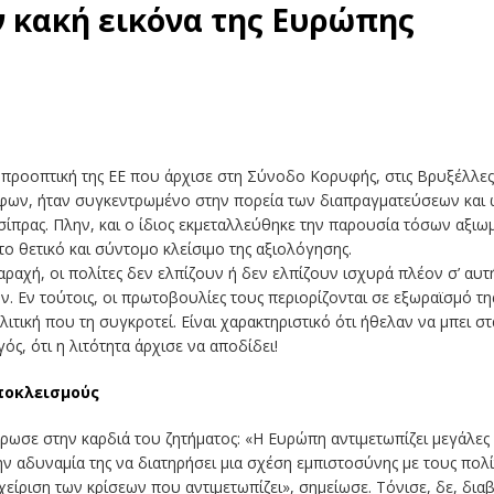
ν κακή εικόνα της Ευρώπης
 προοπτική της ΕΕ που άρχισε στη Σύνοδο Κορυφής, στις Βρυξέλλε
φων, ήταν συγκεντρωμένο στην πορεία των διαπραγματεύσεων και ω
σίπρας. Πλην, και ο ίδιος εκμεταλλεύθηκε την παρουσία τόσων αξιω
 το θετικό και σύντομο κλείσιμο της αξιολόγησης.
ραχή, οι πολίτες δεν ελπίζουν ή δεν ελπίζουν ισχυρά πλέον σ’ αυτή
. Εν τούτοις, οι πρωτοβουλίες τους περιορίζονται σε εξωραϊσμό της
τική που τη συγκροτεί. Είναι χαρακτηριστικό ότι ήθελαν να μπει σ
ς, ότι η λιτότητα άρχισε να αποδίδει!
ποκλεισμούς
τρωσε στην καρδιά του ζητήματος: «Η Ευρώπη αντιμετωπίζει μεγάλες
ν αδυναμία της να διατηρήσει μια σχέση εμπιστοσύνης με τους πολί
αχείριση των κρίσεων που αντιμετωπίζει», σημείωσε. Τόνισε, δε, δι