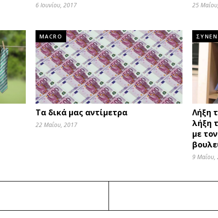
6 Ιουνίου, 2017
25 Μαΐου
MACRO
ΣΥΝΕΝ
Τα δικά μας αντίμετρα
Λήξη τ
λήξη 
22 Μαΐου, 2017
με το
βουλε
9 Μαΐου,