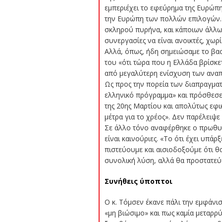
εμπεριέχει το εφεύρημα της Ευρώπη
την Ευρώπη των πολλών επιλογών. Δ
σκληρού πυρήνα, και κάποιων άλλω
συνεργασίες να είναι ανοικτές, χωρί
Αλλά, όπως, ήδη σημειώσαμε το βασ
του «ότι τώρα που η Ελλάδα βρίσκε
από μεγαλύτερη ενίσχυση των αναπ
Ως προς την πορεία των διαπραγματ
ελληνικό πρόγραμμα» και πρόσθεσε 
της 20ης Μαρτίου και απολύτως εφι
μέτρα για το χρέος». Δεν παρέλειψε 
Σε άλλο τόνο αναφέρθηκε ο πρωθυπο
είναι καινούριες. «Το ότι έχει υπά
πιστεύουμε και αισιοδοξούμε ότι θ
συνολική λύση, αλλά θα προστατεύει
Συνήθεις ύποπτοι
Ο κ. Τόμσεν έκανε πάλι την εμφάνισ
«μη βιώσιμο» και πως καμία μεταρρ