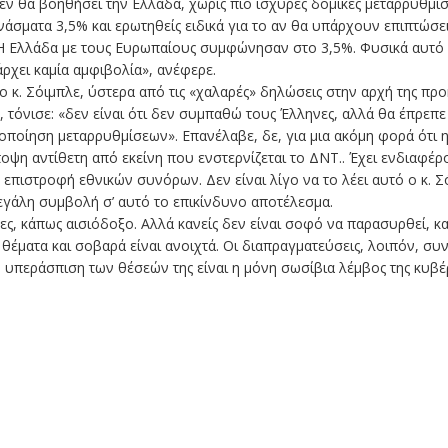
ν θα βοηθήσει την Ελλάδα, χωρίς πιο ισχυρές δομικές μεταρρυθμίσε
σματα 3,5% και ερωτηθείς ειδικά για το αν θα υπάρχουν επιπτώσε
Η Ελλάδα με τους Ευρωπαίους συμφώνησαν στο 3,5%. Φυσικά αυτό θ
ρχει καμία αμφιβολία», ανέφερε.
ο κ. Σόιμπλε, ύστερα από τις «χαλαρές» δηλώσεις στην αρχή της π
, τόνισε: «δεν είναι ότι δεν συμπαθώ τους Έλληνες, αλλά θα έπρεπ
υλοποίηση μεταρρυθμίσεων». Επανέλαβε, δε, για μια ακόμη φορά ότι
ποψη αντίθετη από εκείνη που ενστερνίζεται το ΔΝΤ.. Έχει ενδιαφέ
 επιστροφή εθνικών συνόρων. Δεν είναι λίγο να το λέει αυτό ο κ. Σό
μεγάλη συμβολή σ’ αυτό το επικίνδυνο αποτέλεσμα.
λες, κάπως αισιόδοξο. Αλλά κανείς δεν είναι σοφό να παρασυρθεί, κ
θέματα και σοβαρά είναι ανοιχτά. Οι διαπραγματεύσεις, λοιπόν, συν
ή υπεράσπιση των θέσεών της είναι η μόνη σωσίβια λέμβος της κυβέ