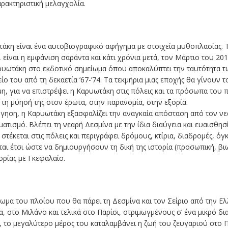
αρακτηριστική μελαγχολία.
τάκη είναι ένα αυτοβιογραφικό αφήγημα με στοιχεία μυθοπλασίας. 
, είναι η εμφάνιση σαράντα και κάτι χρόνια μετά, τον Μάρτιο του 
ρυωτάκη στο εκδοτικό σημείωμα όπου αποκαλύπτει την ταυτότητα 
είο του από τη δεκαετία ’67-’74. Τα τεκμήρια μιας εποχής θα γίνουν 
η, για να επιστρέψει η Καρυωτάκη στις πόλεις και τα πρόσωπα του 
, τη μύησή της στον έρωτα, στην παρανομία, στην εξορία.
ηση, η Καρυωτάκη εξασφαλίζει την αναγκαία απόσταση από τον νεα
τισμό. Βλέπει τη νεαρή Δεσμίνα με την ίδια διαύγεια και ευαισθησί
τέκεται στις πόλεις και περιγράφει δρόμους, κτίρια, διαδρομές, όγ
αι έτσι ώστε να δημιουργήσουν τη δική της ιστορία (προσωπική, βιω
ρίας με Ι κεφαλαίο.
ωμα του πλοίου που θα πάρει τη Δεσμίνα και τον Σείριο από την Ελ
, στο Μιλάνο και τελικά στο Παρίσι, στριμωγμένους σ’ ένα μικρό διαμ
α, το μεγαλύτερο μέρος του καταλαμβάνει η ζωή του ζευγαριού στο Π