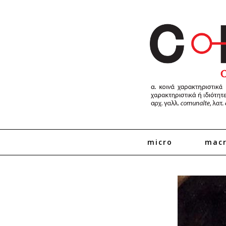
micro
mac