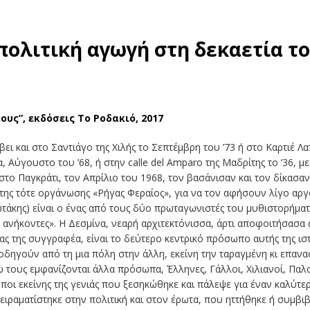
πολιτική αγωγή στη δεκαετία το
υς”, εκδόσεις Το Ροδακιό, 2017
 και στο Σαντιάγο της Χιλής το Σεπτέμβρη του ’73 ή στο Καρτιέ Λατ
 Αύγουστο του ’68, ή στην calle del Amparo της Μαδρίτης το ’36, μ
το Παγκράτι, τον Απρίλιο του 1968, τον βασάνισαν και τον δίκασαν 
ης τότε οργάνωσης «Ρήγας Φεραίος», για να τον αφήσουν λίγο αργότ
τάκης) είναι ο ένας από τους δύο πρωταγωνιστές του μυθιστορήματ
ν ανήκοντες». Η Δεσμίνα, νεαρή αρχιτεκτόνισσα, άρτι αποφοιτήσασ
ς της συγγραφέα, είναι το δεύτερο κεντρικό πρόσωπο αυτής της ιστ
δηγούν από τη μια πόλη στην άλλη, εκείνη την ταραγμένη κι επανασ
 τους εμφανίζονται άλλα πρόσωπα, Έλληνες, Γάλλοι, Χιλιανοί, Παλαι
ποι εκείνης της γενιάς που ξεσηκώθηκε και πάλεψε για έναν καλύτε
ειραματίστηκε στην πολιτική και στον έρωτα, που ηττήθηκε ή συμβι