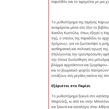
παρελθόν και το αφηγείται με μια χ
Το μυθιστόρημα της Ισμήνης Καρυω
αναφέρεται μέσα στο ίδιο το βιβλίο
Βασίλη Κωτούλα, όπως εξηγεί η Κα
της), ο οποίος της παραδίδει το αρχ
δρόμους», για να ζωντανέψει η μνήμ
αισθηματική και πολιτική αγωγή της
Επιλέγοντας την τριτοπρόσωπη αφήγ
την όποια διολίσθηση στο μελοδραμα
βλέμμα αρχιτέκτονα και ζωγράφου– σ
και το βιωματικό φορτίο παντρεύοντ
εντάξουν στη μεγάλη εικόνα της Ιστο
Εξόριστοι στο Παρίσι
Το μυθιστόρημα ξεκινά στο κατάστρ
Μπρίντεζι, κι από κει στην Μπολόνια
και ξεκινά και καταλήγει στην Αθήν