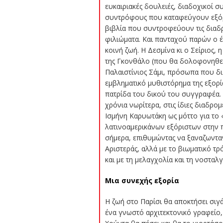
ευκαιριακές δουλειές, διαδοχικοί σ
συντρόφους που καταφεύγουν εξόρισ
βιβλία που συντροφεύουν τις διαδρο
φιλιώματα. Και πανταχού παρών ο έρ
κοινή ζωή. Η Δεσμίνα κι ο Σείριος,
της Γκονθάλο (που θα δολοφονηθεί σ
Παλαιστίνιος Σάμι, πρόσωπα που δι
εμβληματικό μυθιστόρημα της εξορία
πατρίδα του δικού του συγγραφέα. Σ
χρόνια νωρίτερα, στις ίδιες διαδρ
Ισμήνη Καρυωτάκη ως μόττο για το 
λατινοαμερικάνων εξόριστων στην 
σήμερα, επιθυμώντας να ξαναζωντανέ
Αριστεράς, αλλά με το βιωματικό τρ
και με τη μελαγχολία και τη νοσταλ
Μια συνεχής εξορία
Η ζωή στο Παρίσι θα αποκτήσει σιγά
ένα γνωστό αρχιτεκτονικό γραφείο,