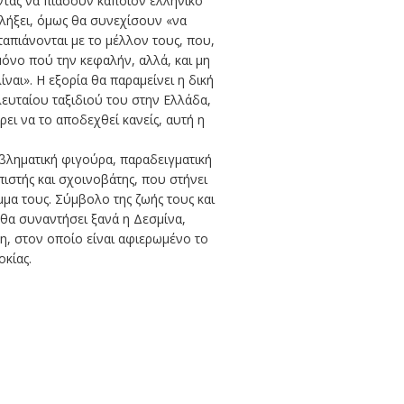
ώντας να πιάσουν κάποιον ελληνικό
 λήξει, όμως θα συνεχίσουν «να
απιάνονται με το μέλλον τους, που,
μόνο πού την κεφαλήν, αλλά, και μη
ναι». Η εξορία θα παραμείνει η δική
ελευταίου ταξιδιού του στην Ελλάδα,
ει να το αποδεχθεί κανείς, αυτή η
βληματική φιγούρα, παραδειγματική
ιστής και σχοινοβάτης, που στήνει
μμα τους. Σύμβολο της ζωής τους και
 θα συναντήσει ξανά η Δεσμίνα,
η, στον οποίο είναι αφιερωμένο το
κίας.