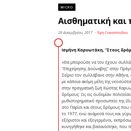
MICRO
Αισθηματική και 
29 Δεκεμβρίου, 2017
·
Έφη Γιαννοπούλου
Iσμήνη Καρυωτάκη, “Στους δρόμο
«Θα μπορούσε να τον έχουν συλλάβει
“Επιχείρησης Δούναβης” στην Πράγα,
Σείριο τον συλλάβανε στην Αθήνα, σ
με κάποια ακόμη μέλη της νεοσύστατ
στην πραγματική ζωή Κώστας Καρυω
δρόμους: Ως εις ουδεμίαν πολιτεία
μυθιστορηματικό προσωπείο της ίδια
στο Παρίσι και στους δρόμους που ο
το 1977, ενώ ανάμεσά τους και γύρω
εξόριστοι και εξεγερμένοι, εκπρόσω
κυνηγήθηκε και βασανίστηκε, που π