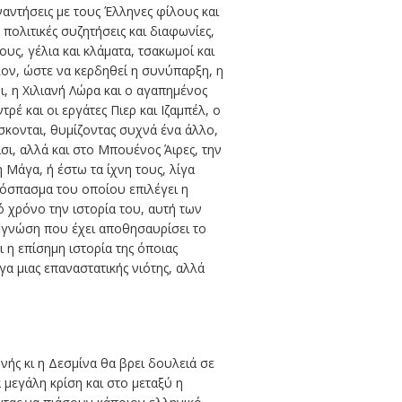
ναντήσεις με τους Έλληνες φίλους και
ολιτικές συζητήσεις και διαφωνίες,
υς, γέλια και κλάματα, τσακωμοί και
λον, ώστε να κερδηθεί η συνύπαρξη, η
οι, η Χιλιανή Λώρα και ο αγαπημένος
έ και οι εργάτες Πιερ και Ιζαμπέλ, ο
σκονται, θυμίζοντας συχνά ένα άλλο,
σι, αλλά και στο Μπουένος Άιρες, την
 Μάγα, ή έστω τα ίχνη τους, λίγα
πόσπασμα του οποίου επιλέγει η
 χρόνο την ιστορία του, αυτή των
 γνώση που έχει αποθησαυρίσει το
 η επίσημη ιστορία της όποιας
γα μιας επαναστατικής νιότης, αλλά
νής κι η Δεσμίνα θα βρει δουλειά σε
μεγάλη κρίση και στο μεταξύ η