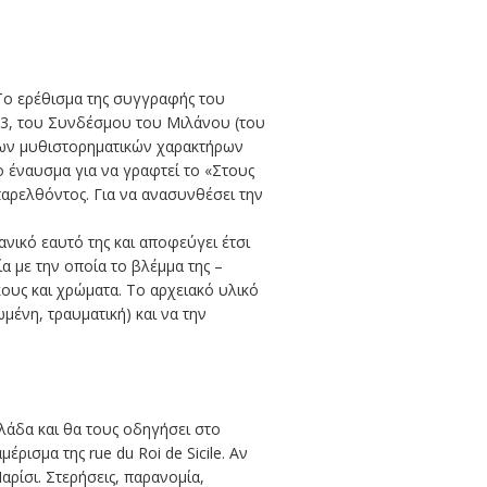
Το ερέθισμα της συγγραφής του
2013, του Συνδέσμου του Μιλάνου (του
των μυθιστορηματικών χαρακτήρων
το έναυσμα για να γραφτεί το «Στους
παρελθόντος. Για να ανασυνθέσει την
νικό εαυτό της και αποφεύγει έτσι
α με την οποία το βλέμμα της –
κους και χρώματα. Το αρχειακό υλικό
μένη, τραυματική) και να την
λάδα και θα τους οδηγήσει στο
έρισμα της rue du Roi de Sicile. Αν
αρίσι. Στερήσεις, παρανομία,