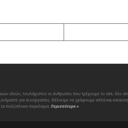
ικών ιδεών, τουλάχιστον οι άνθρωποι που τρέχουμε το site, δεν α
υνόμαστε για συνεργασίες. Θέλουμε να γράφουμε απλά και κατανοη
αι τα πολύπλοκα παγκόσμια.
Περισσότερα
»