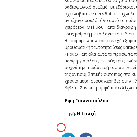
Χούντα θα πέσει και θα το γιορτάσο
ραδιοφωνικό σταθμό. Οι εξόριστοι 
σχοινοβατούν ανενδοίαστα ιχνηλατώ
αν είχανε μυαλό, όλο αυτό το διάστ
χειρότερα, Θεέ μου –από διαγραφή σ
τους μοίρα ή με τα λόγια του ίδιου
θα παραμείνουν «σε συνεχή εξορία…
θραυσματική ταυτότητα ίσως καταφέ
«Πάνω» απ’ όλα αυτά τα πρόσωπα πο
μορφή για όλους αυτούς τους ανέστ
συχνά την παράστασή του στη γωνία 
της αντισυμβατικής ουτοπίας στο κ
χρόνια μετά, στους Αέρηδες στην Π
βιβλίο. Σαν μια μορφή που δείχνει
Έφη Γιαννοπούλου
Πηγή:
Η Εποχή