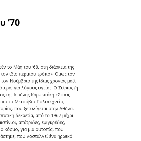
υ ’70
έν το Μάη του ’68, στη διάρκεια της
ε τον ίδιο περίπου τρόπο». Όμως τον
τον Νοέμβριο της ίδιας χρονιάς μαζί
ερα, για λόγους υγείας. Ο Σείριος (ή
ος της Ισμήνης Καρυωτάκη «Στους
α από το Μετσόβιο Πολυτεχνείο,
ορίας, που ξετυλίγεται στην Αθήνα,
τατική δεκαετία, από το 1967 μέχρι
στίνιοι, απάτριδες, εμιγκρέδες,
ρο κόσμο, για μια ουτοπία, που
βάστηκε, που νοσταλγεί ένα ηρωικό