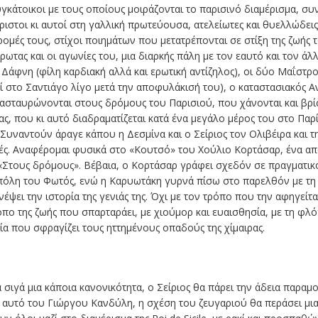
υγκάτοικοι με τους οποίους μοιράζονται το παρισινό διαμέρισμα, συ
τοι κι αυτοί στη γαλλική πρωτεύουσα, ατελείωτες και θυελλώδεις π
μές τους, στίχοι ποιημάτων που μετατρέπονται σε στίξη της ζωής το
ωτας και οι αγωνίες του, μια διαρκής πάλη με τον εαυτό και τον άλ
 η Δάφνη (φίλη καρδιακή αλλά και ερωτική αντίζηλος), οι δύο Μαΐστρ
το Σαντιάγο λίγο μετά την αποφυλάκισή του), ο καταστασιακός Αντρ
ασταυρώνονται στους δρόμους του Παρισιού, που χάνονται και βρί
ς, που κι αυτό διαδραματίζεται κατά ένα μεγάλο μέρος του στο Παρί
υναντούν άραγε κάπου η Δεσμίνα και ο Σείριος τον Ολιβέιρα και τη
ομές. Αναφέρομαι φυσικά στο «Κουτσό» του Χούλιο Κορτάσαρ, ένα α
«Στους δρόμους». Βέβαια, ο Κορτάσαρ γράφει σχεδόν σε πραγματικό
πόλη του Φωτός, ενώ η Καρυωτάκη γυρνά πίσω στο παρελθόν με τη
ψει την ιστορία της γενιάς της. Όχι με τον τρόπο που την αφηγείται
όπο της ζωής που σπαρταράει, με χιούμορ και ευαισθησία, με τη φλό
γία που σφραγίζει τους ηττημένους οπαδούς της χίμαιρας.
 σιγά μια κάποια κανονικότητα, ο Σείριος θα πάρει την άδεια παραμο
 αυτό του Γιώργου Κανδύλη, η σχέση του ζευγαριού θα περάσει μια 