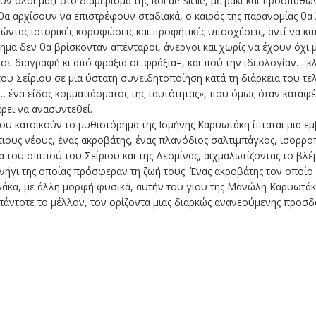
υν όλοι μαζί στο διαμέρισμα της Roi de Sicile, με ρακί και προσπαθ
θα αρχίσουν να επιστρέφουν σταδιακά, ο καιρός της παρανομίας θα
ντας ιστορικές κορυφώσεις και προφητικές υποσχέσεις, αντί να κατ
ημα δεν θα βρίσκονταν απένταροι, άνεργοι και χωρίς να έχουν όχι 
ε διαγραφή κι από φράξια σε φράξια–, και πού την ιδεολογίαν… κλί
 του Σείριου σε μια ύστατη συνειδητοποίηση κατά τη διάρκεια του τ
 ένα είδος κομματιάσματος της ταυτότητας», που όμως όταν καταφέρ
ρει να ανασυντεθεί.
υ κατοικούν το μυθιστόρημα της Ισμήνης Καρυωτάκη ίπταται μια εμ
ιους νέους, ένας ακροβάτης, ένας πλανόδιος σαλτιμπάγκος, ισορροπ
του σπιτιού του Σείριου και της Δεσμίνας, αιχμαλωτίζοντας το βλέ
υνήγι της οποίας πρόσφεραν τη ζωή τους. Ένας ακροβάτης τον οποίο
λάκα, με άλλη μορφή φυσικά, αυτήν του γιου της Μανώλη Καρυωτάκ
 πάντοτε το μέλλον, τον ορίζοντα μιας διαρκώς ανανεούμενης προσδο