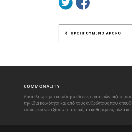
ΠΛΟΗΓΗΣΗ
ΠΡΟΗΓΟΥΜΕΝΟ ΑΡΘΡΟ
ΑΡΘΡΩΝ
COMMONALITY
Αποτελούμε μια κοινότητα ιδεών, αριστερών ριζοσπαστ
την ίδια κοινότητα και από τους ανθρώπους που απευθ
ενδιαφέρουν εξίσου τα τοπικά, τα καθημερινά, αλλά κ