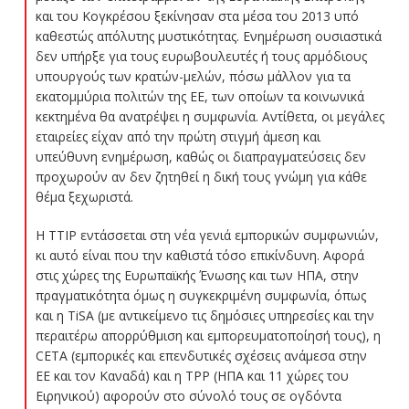
και του Κογκρέσου ξεκίνησαν στα μέσα του 2013 υπό
καθεστώς απόλυτης μυστικότητας. Ενημέρωση ουσιαστικά
δεν υπήρξε για τους ευρωβουλευτές ή τους αρμόδιους
υπουργούς των κρατών-μελών, πόσω μάλλον για τα
εκατομμύρια πολιτών της ΕΕ, των οποίων τα κοινωνικά
κεκτημένα θα ανατρέψει η συμφωνία. Αντίθετα, οι μεγάλες
εταιρείες είχαν από την πρώτη στιγμή άμεση και
υπεύθυνη ενημέρωση, καθώς οι διαπραγματεύσεις δεν
προχωρούν αν δεν ζητηθεί η δική τους γνώμη για κάθε
θέμα ξεχωριστά.
Η TTIP εντάσσεται στη νέα γενιά εμπορικών συμφωνιών,
κι αυτό είναι που την καθιστά τόσο επικίνδυνη. Αφορά
στις χώρες της Ευρωπαϊκής Ένωσης και των ΗΠΑ, στην
πραγματικότητα όμως η συγκεκριμένη συμφωνία, όπως
και η TiSA (με αντικείμενο τις δημόσιες υπηρεσίες και την
περαιτέρω απορρύθμιση και εμπορευματοποίησή τους), η
CETA (εμπορικές και επενδυτικές σχέσεις ανάμεσα στην
ΕΕ και τον Καναδά) και η TPP (ΗΠΑ και 11 χώρες του
Ειρηνικού) αφορούν στο σύνολό τους σε ογδόντα