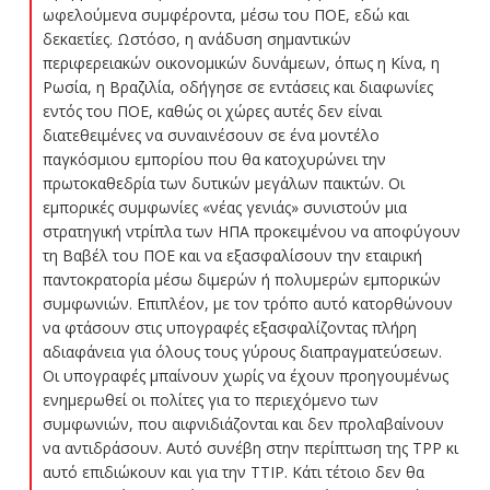
ωφελούμενα συμφέροντα, μέσω του ΠΟΕ, εδώ και
δεκαετίες. Ωστόσο, η ανάδυση σημαντικών
περιφερειακών οικονομικών δυνάμεων, όπως η Κίνα, η
Ρωσία, η Βραζιλία, οδήγησε σε εντάσεις και διαφωνίες
εντός του ΠΟΕ, καθώς οι χώρες αυτές δεν είναι
διατεθειμένες να συναινέσουν σε ένα μοντέλο
παγκόσμιου εμπορίου που θα κατοχυρώνει την
πρωτοκαθεδρία των δυτικών μεγάλων παικτών. Οι
εμπορικές συμφωνίες «νέας γενιάς» συνιστούν μια
στρατηγική ντρίπλα των ΗΠΑ προκειμένου να αποφύγουν
τη Βαβέλ του ΠΟΕ και να εξασφαλίσουν την εταιρική
παντοκρατορία μέσω διμερών ή πολυμερών εμπορικών
συμφωνιών. Επιπλέον, με τον τρόπο αυτό κατορθώνουν
να φτάσουν στις υπογραφές εξασφαλίζοντας πλήρη
αδιαφάνεια για όλους τους γύρους διαπραγματεύσεων.
Οι υπογραφές μπαίνουν χωρίς να έχουν προηγουμένως
ενημερωθεί οι πολίτες για το περιεχόμενο των
συμφωνιών, που αιφνιδιάζονται και δεν προλαβαίνουν
να αντιδράσουν. Αυτό συνέβη στην περίπτωση της ΤΡΡ κι
αυτό επιδιώκουν και για την ΤΤΙΡ. Κάτι τέτοιο δεν θα