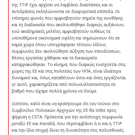
της TTIP έχει αρχίσει να λαμβάνει διαστάσεις και οι
αντιδράσεις εκδηλώνονται σε διαφορετικά επίπεδα. Οι
επίσημες φωνές που αμφισβητούν σημεία της συνθήκης
και τη διαδικασία που ακολουθήθηκε διαρκώς αυξάνουν,
ενώ ακαδημαϊκές μελέτες αμφισβητούν ευθέως τα
υποτιθέμενα οικονομικά οφέλη και σημειώνουν ότι σε
καμία χώρα όπου υπογράφηκαν τέτοιου είδους
συμφωνίες δεν ακολούθησε αύξηση των επενδύσεων,
θέσεις εργασίας χάθηκαν και τα δικαιώματα
καταρρακώθηκαν. Το κίνημα, που διαρκώς ενισχύεται στις
χώρες της ΕΕ και στις πολιτείες των ΗΠΑ, είναι ιδιαίτερα
δυναμικό και, όπως καταθέτουν όσοι και όσες εργάζονται
γι’ αυτό, χαρακτηρίζεται από πολυσυλλεκτικότητα σε
βαθμό που είχαμε πολλά χρόνια να δούμε.
Ωστόσο, καλό είναι να κρατήσουμε ότι τον Ιούνιο στο
Συμβούλιο Πολιτικών Αρχηγών της ΕΕ θα τεθεί προς
ψήφιση η CETA. Πρόκειται για την αντίστοιχη συμφωνία
μεταξύ ΕΕ και Καναδά, που περιλαμβάνει ό,τι και η ΤΤΙΡ
και την ίδια στιγμή δίνει τη δυνατότητα στις πολυεθνικές