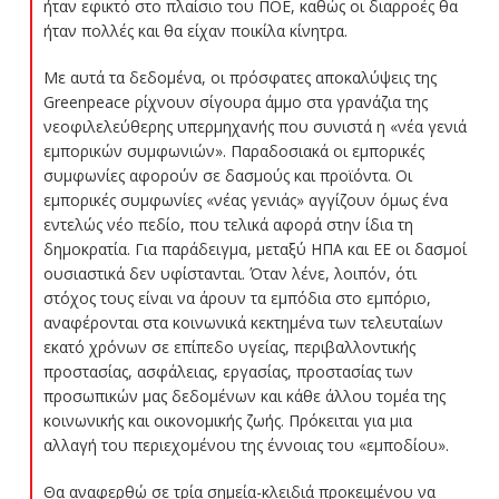
ήταν εφικτό στο πλαίσιο του ΠΟΕ, καθώς οι διαρροές θα
ήταν πολλές και θα είχαν ποικίλα κίνητρα.
Με αυτά τα δεδομένα, οι πρόσφατες αποκαλύψεις της
Greenpeace ρίχνουν σίγουρα άμμο στα γρανάζια της
νεοφιλελεύθερης υπερμηχανής που συνιστά η «νέα γενιά
εμπορικών συμφωνιών». Παραδοσιακά οι εμπορικές
συμφωνίες αφορούν σε δασμούς και προϊόντα. Οι
εμπορικές συμφωνίες «νέας γενιάς» αγγίζουν όμως ένα
εντελώς νέο πεδίο, που τελικά αφορά στην ίδια τη
δημοκρατία. Για παράδειγμα, μεταξύ ΗΠΑ και ΕΕ οι δασμοί
ουσιαστικά δεν υφίστανται. Όταν λένε, λοιπόν, ότι
στόχος τους είναι να άρουν τα εμπόδια στο εμπόριο,
αναφέρονται στα κοινωνικά κεκτημένα των τελευταίων
εκατό χρόνων σε επίπεδο υγείας, περιβαλλοντικής
προστασίας, ασφάλειας, εργασίας, προστασίας των
προσωπικών μας δεδομένων και κάθε άλλου τομέα της
κοινωνικής και οικονομικής ζωής. Πρόκειται για μια
αλλαγή του περιεχομένου της έννοιας του «εμποδίου».
Θα αναφερθώ σε τρία σημεία-κλειδιά προκειμένου να