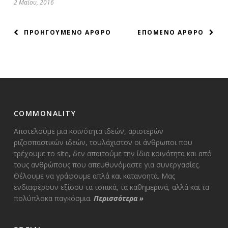
2 Μαΐου, 2016
ΠΛΟΗΓΗΣΗ
ΠΡΟΗΓΟΥΜΕΝΟ ΑΡΘΡΟ
ΕΠΟΜΕΝΟ ΑΡΘΡΟ
ΑΡΘΡΩΝ
COMMONALITY
Αποτελούμε μια κοινότητα ιδεών, αριστερών
ριζοσπαστικών ιδεών, τουλάχιστον οι άνθρωποι που
τρέχουμε το site, δεν απαιτούμε την ίδια κοινότητα και από
τους ανθρώπους που απευθυνόμαστε για συνεργασίες.
Θέλουμε να γράφουμε απλά και κατανοητά. Μας
ενδιαφέρουν εξίσου τα τοπικά, τα καθημερινά, αλλά και τα
πολύπλοκα παγκόσμια.
Περισσότερα
»