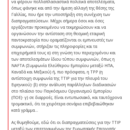
να φέρουν πολλαπλασιαστικά πολιτικά αποτελέσματα,
όπως φάνηκε και από την άμεση αλλαγή της θέσης της
Γαλλίας, που ήρε την υποστήριξη στη συνέχιση των
διαπραγματεύσεων. Μέχρι σήμερα όσοι και όσες
εργάζονταν προκειμένου να τεκμηριώσουν και να
οργανώσουν την αντίσταση στη θεσμική εταιρική
παντοκρατορία που οραματίζονται οι εμπνευστές των
συμφωνιών, στήριζαν τις πληροφορίες και τα
επιχειρήματά τους α) στη γνώση του περιεχομένου και
των αποτελεσμάτων ίδιου τύπου συμφωνιών, όπως η
NAFTA (Συμφωνία Ελεύθερου Εμπορίου μεταξύ ΗΠΑ,
Καναδά και Μεξικού) ή, πιο πρόσφατα, η ΤΡΡ (η
αντίστοιχη συμφωνία της ΤΤΙΡ για την πλευρά του
Ειρηνικού)· β) στην ανάλυση παράλληλων διαδικασιών
στο πλαίσιο του Παγκόσμιου Οργανισμού Εμπορίου
(ΠΟΕ)· γ) σε διαρροές. Είναι εντυπωσιακό, και ταυτόχρονα
τρομακτικό, ότι τα χειρότερα σενάρια επιβεβαιώθηκαν
κατά γράμμα…
Ας θυμηθούμε, εδώ ότι οι διαπραγματεύσεις για την ΤΤΙΡ
μεταξύ των επιτετραμμένων της Ευρωπαϊκής Επιτροπής