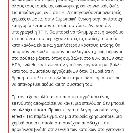
όλους τους τομείς της οικονομικής και κοινωνικής ζωής.
Για παράδειγμα, ενώ στις ΗΠΑ απαγορεύονται δεκατρείς
χημικές ενώσεις, στην Ευρωπαϊκή Ένωση στην αντίστοιχη
κατηγορία εντάσσονται περίπου χίλιες. Αν, λοιπόν,
υπογραφεί η TTIP, θα μπορεί να πλημμυρίσει η αγορά με
τα προϊόντα που περιέχουν αυτές τις ουσίες, τα οποία
κατά κανόνα είναι και χαμηλότερου κόστους. Επίσης, θα
μπορούν να κυκλοφορούν μεταλλαγμένα χωρίς σήμανση
στα σούπερ μάρκετ, όπως συμβαίνει στο 80% αυτών στις
ΗΠΑ, ενώ θα είναι δυνατόν για έναν εργοδότη να βάλλει
κατά του σωματείου εργαζομένων όταν θεωρεί ότι η
δράση του τελευταίου βλάπτει την κερδοφορία του και
να απαγορεύει ακόμα και τη σύστασή του.
Τρίτον, εξασφαλίζεται ότι από τη στιγμή που ένας
επενδυτής αποφασίσει να κάνει μια επένδυση δεν μπορεί
να αλλάξει τίποτα. Πρόκειται για το λεγόμενο «freezing
effect». Για παράδειγμα, αν μια εταιρεία χρησιμοποιεί μια
χημική ουσία η οποία στη συνέχεια αποδειχτεί ότι
προκάλεσε βλάβη στην υγεία των κατοίκων στα γειτονικά