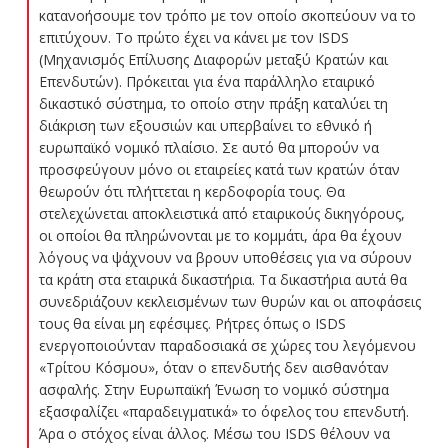
κατανοήσουμε τον τρόπο με τον οποίο σκοπεύουν να το
επιτύχουν. Το πρώτο έχει να κάνει με τον ISDS
(Μηχανισμός Επίλυσης Διαφορών μεταξύ Κρατών και
Επενδυτών). Πρόκειται για ένα παράλληλο εταιρικό
δικαστικό σύστημα, το οποίο στην πράξη καταλύει τη
διάκριση των εξουσιών και υπερβαίνει το εθνικό ή
ευρωπαϊκό νομικό πλαίσιο. Σε αυτό θα μπορούν να
προσφεύγουν μόνο οι εταιρείες κατά των κρατών όταν
θεωρούν ότι πλήττεται η κερδοφορία τους. Θα
στελεχώνεται αποκλειστικά από εταιρικούς δικηγόρους,
οι οποίοι θα πληρώνονται με το κομμάτι, άρα θα έχουν
λόγους να ψάχνουν να βρουν υποθέσεις για να σύρουν
τα κράτη στα εταιρικά δικαστήρια. Τα δικαστήρια αυτά θα
συνεδριάζουν κεκλεισμένων των θυρών και οι αποφάσεις
τους θα είναι μη εφέσιμες. Ρήτρες όπως ο ISDS
ενεργοποιούνταν παραδοσιακά σε χώρες του λεγόμενου
«Τρίτου Κόσμου», όταν ο επενδυτής δεν αισθανόταν
ασφαλής. Στην Ευρωπαϊκή Ένωση το νομικό σύστημα
εξασφαλίζει «παραδειγματικά» το όφελος του επενδυτή.
Άρα ο στόχος είναι άλλος. Μέσω του ISDS θέλουν να