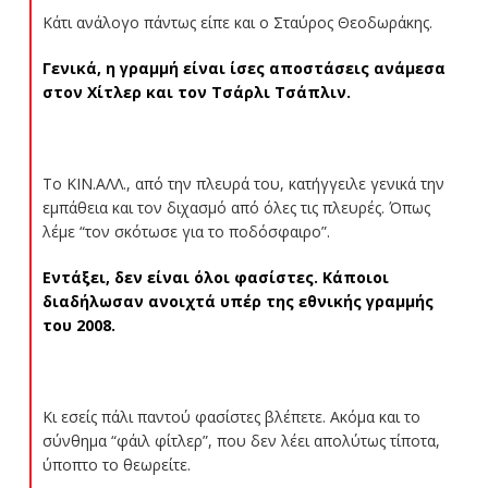
Κάτι ανάλογο πάντως είπε και ο Σταύρος Θεοδωράκης.
Γενικά, η γραμμή είναι ίσες αποστάσεις ανάμεσα
στον Χίτλερ και τον Τσάρλι Τσάπλιν.
Το ΚΙΝ.ΑΛΛ., από την πλευρά του, κατήγγειλε γενικά την
εμπάθεια και τον διχασμό από όλες τις πλευρές. Όπως
λέμε “τον σκότωσε για το ποδόσφαιρο”.
Εντάξει, δεν είναι όλοι φασίστες. Κάποιοι
διαδήλωσαν ανοιχτά υπέρ της εθνικής γραμμής
του 2008.
Κι εσείς πάλι παντού φασίστες βλέπετε. Ακόμα και το
σύνθημα “φάιλ φίτλερ”, που δεν λέει απολύτως τίποτα,
ύποπτο το θεωρείτε.