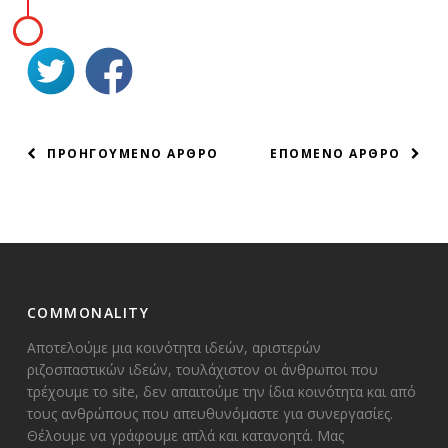
ΠΛΟΗΓΗΣΗ
ΠΡΟΗΓΟΥΜΕΝΟ ΑΡΘΡΟ
ΕΠΟΜΕΝΟ ΑΡΘΡΟ
ΑΡΘΡΩΝ
COMMONALITY
Αποτελούμε μια κοινότητα ιδεών, αριστερών
ριζοσπαστικών ιδεών, τουλάχιστον οι άνθρωποι που
τρέχουμε το site, δεν απαιτούμε την ίδια κοινότητα και από
τους ανθρώπους που απευθυνόμαστε για συνεργασίες.
Θέλουμε να γράφουμε απλά και κατανοητά. Μας