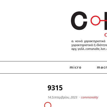
micro
mac
9315
14 Σεπτεμβρίου, 2023
·
commonality