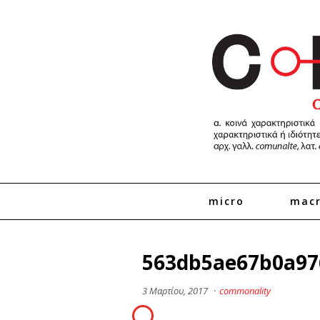
micro
mac
563db5ae67b0a97
3 Μαρτίου, 2017
·
commonality