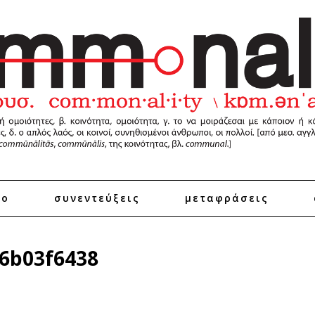
ro
συνεντεύξεις
μεταφράσεις
6b03f6438