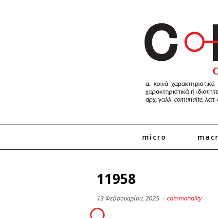
micro
mac
11958
13 Φεβρουαρίου, 2025
·
commonality