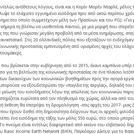
ντελώς αντίθετους λόγους, είναι και η Κορίν Μορέν Νταρλέ, μέλος 
άλυψε το ελάχιστο εγγυημένο εισόδημα πριν από οκτώ περίπου χρόνι
νημα στο οποίο συμμετέχουν μέλη των Πρασίνων και του ΡG): «
Για 
 σήμερα τη βλέπω να υιοθετείται παντού, με μια μορφή που στερείτ
ές της που γνώρισαν μεγάλη προβολή από τα μέσα ενημέρωσης, στην
παναστατικό. Στις 20 ολλανδικές πόλεις που εξετάζουν το ενδεχόμεν
 κοινωνικής προστασίας εμπνευσμένη από ορισμένες αρχές του ελάχ
Χουιμάκερς.
, που βρίσκεται στην κυβέρνηση από το 2015, έκανε καμπάνια υπέρ
σο για τη βελτίωση της κοινωνικής προστασίας σε ένα πλαίσιο λιτότ
των δικαιούχων των κοινωνικών βοηθημάτων προς την αγορά εργασ
 μπορούσε να εξουδετερώσει την «παγίδα της αεργίας», δηλαδή τον
ε μείωση του εισοδήματος λόγω της απώλειας των κοινωνικών παρο
οστηρίζεται ευρύτατα από τον πληθυσμό της χώρας, αλλά και από του
ική έκθεση θα επιτρέψει τη δρομολόγηση -στις αρχές του 2017- μιας
 που έχουν δοθεί στη δημοσιότητα δείχνουν πως οι αρχικές φιλοδ
έπει ένα εισόδημα της τάξης των μόλις 550 ευρώ, στο οποίο μπορεί
Το πνεύμα είναι εντελώς διαφορετικό από εκείνο του ελβετικού δ
υ Basic Income Earth Network (BIEN, Παγκόσμιο Δίκτυο για το Βασι