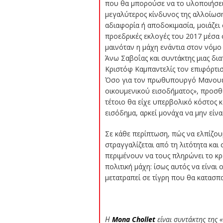
που θα μπορούσε να το υλοποιήσει.
μεγαλύτερος κίνδυνος της αλλοίωση
αδιαφορία ή αποδοκιμασία, μοιάζει
προεδρικές εκλογές του 2017 μέσα 
μαινόταν η μάχη ενάντια στον νόμο 
Άνω Σαβοΐας και συντάκτης μιας δι
Κριστόφ Καμπαντελίς τον επιφόρτισε
Όσο για τον πρωθυπουργό Μανουέλ 
οικουμενικού εισοδήματος
», προσθ
τέτοιο θα είχε υπερβολικό κόστος κ
εισόδημα, αρκεί μονάχα να μην είνα
Σε κάθε περίπτωση, πώς να ελπίζου
στραγγαλίζεται από τη λιτότητα και
περιμένουν να τους πληρώνει το κρ
πολιτική μάχη: ίσως αυτός να είναι
μετατραπεί σε τίγρη που θα κατασπαρ
Η
Mona Chollet
είναι συντάκτης της