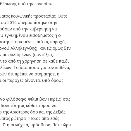
υθέρωσης από την εργασία
».
ματος κοινωνικής προστασίας. Ούτε
 του 2016 υπερασπίστηκε στην
τούσαν από την κυβέρνηση να
του εγγυημένου εισοδήματος ή ο
στήσει ορισμένες από τις παροχές
γού Αλληλεγγύης), κανείς όμως δεν
ων ασφαλισμένων (συντάξεις,
αντο από τη χορήγηση σε κάθε παιδί
ίκων. Το ίδιο ποσό για τον καθένα,
ύν ότι πρέπει να σταματήσει η
υ οι παροχές δίνονται υπό όρους
γο φιλόσοφο Φιλίπ βαν Παρέις, στις
ς δυνατότητας κάθε ατόμου να
της Αριστεράς όσο και της Δεξιάς.
ατος ρώτησα: “Ποιος από εσάς
. Στη συνέχεια, πρόσθεσα: “Και τώρα,