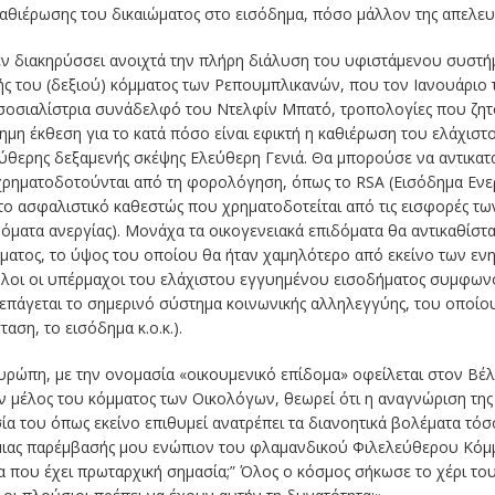
καθιέρωσης του δικαιώματος στο εισόδημα, πόσο μάλλον της απελε
εν διακηρύσσει ανοιχτά την πλήρη διάλυση του υφιστάμενου συστή
ής του (δεξιού) κόμματος των Ρεπουμπλικανών, που τον Ιανουάριο
σοσιαλίστρια συνάδελφό του Ντελφίν Μπατό, τροπολογίες που ζη
μη έκθεση για το κατά πόσο είναι εφικτή η καθιέρωση του ελάχισ
εύθερης δεξαμενής σκέψης Ελεύθερη Γενιά. Θα μπορούσε να αντικατα
ρηματοδοτούνται από τη φορολόγηση, όπως το RSA (Εισόδημα Ενερ
ί το ασφαλιστικό καθεστώς που χρηματοδοτείται από τις εισφορές τ
όματα ανεργίας). Μονάχα τα οικογενειακά επιδόματα θα αντικαθίστ
ατος, το ύψος του οποίου θα ήταν χαμηλότερο από εκείνο των ενηλ
: όλοι οι υπέρμαχοι του ελάχιστου εγγυημένου εισοδήματος συμφωνο
επάγεται το σημερινό σύστημα κοινωνικής αλληλεγγύης, του οποίο
αση, το εισόδημα κ.ο.κ.).
υρώπη, με την ονομασία «οικουμενικό επίδομα» οφείλεται στον Βέλ
ην μέλος του κόμματος των Οικολόγων, θεωρεί ότι η αναγνώριση τη
ία του όπως εκείνο επιθυμεί ανατρέπει τα διανοητικά βολέματα τόσο 
 μιας παρέμβασής μου ενώπιον του φλαμανδικού Φιλελεύθερου Κόμμ
ξία που έχει πρωταρχική σημασία;” Όλος ο κόσμος σήκωσε το χέρι του