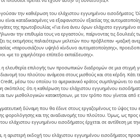
 οι πλούσιοι πρέπει να έχουν αυτήν τη δυνατότητα;
».
ογούσαν την καθιέρωση του ελάχιστου εγγυημένου εισοδήματος; Όλ
υ είναι καταδικασμένες να εξαφανιστούν εξαιτίας της αυτοματοποίη
εργάτες της πρωτοβουλίας «Για ένα άνευ όρων ελάχιστο εγγυημένο
λωναν την επιθυμία τους να εργαστούν, παίρνοντας τις δουλειές τ
ι τις εκτιμήσεις παλαιότερων μελετών που πρόβλεπαν «μαζική ανερ
ασίας «
παρουσιάζουν υψηλό κίνδυνο αυτοματοποίησης
», προειδοπ
νοι «
με το χαμηλότερο επίπεδο εκπαίδευσης
».
ί η ελευθερία επιλογής των προσωπικών διαδρομών σε μια στιγμή γ
διανομή του πλούτου ανάμεσα στους μισθούς και στα κέρδη. Κάτι τέ
 Credit, μέσω του οποίου το αμερικανικό κράτος συμπληρώνει το 
μη σκόπελος: ότι η καθιέρωση του ελάχιστου εγγυημένου εισοδήματ
και των μισθολογικών κατακτήσεων, με τον τρόπο που γίνεται από ε
αγματευτική δύναμη που θα έδινε στους εργαζομένους το ύψος του
 της φορολόγησης και της αναδιανομής του πλούτου. Όμως, ως προς 
ου ελάχιστου εγγυημένου εισοδήματος έρχεται σε αντίθεση με την
 η αριστερή εκδοχή του ελάχιστου εγγυημένου εισοδήματος προσκ