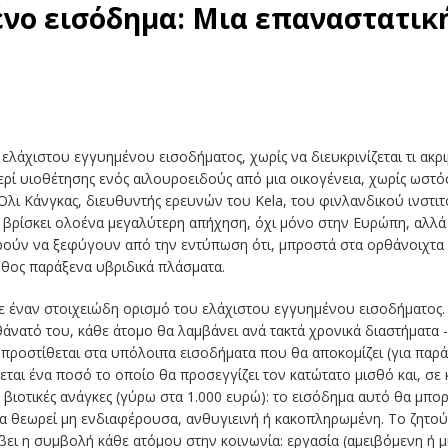
νο εισόδημα: Μια επαναστατική
 ελάχιστου εγγυημένου εισοδήματος, χωρίς να διευκρινίζεται τι ακ
ρί υιοθέτησης ενός αιλουροειδούς από μια οικογένεια, χωρίς ωστόσ
 Όλι Κάνγκας, διευθυντής ερευνών του Kela, του φινλανδικού ινστι
έα βρίσκει ολοένα μεγαλύτερη απήχηση, όχι μόνο στην Ευρώπη, αλλά
ορούν να ξεφύγουν από την εντύπωση ότι, μπροστά στα ορθάνοιχτα 
λήθος παράξενα υβριδικά πλάσματα.
 έναν στοιχειώδη ορισμό του ελάχιστου εγγυημένου εισοδήματος. Σ
 θάνατό του, κάθε άτομο θα λαμβάνει ανά τακτά χρονικά διαστήματα
προστίθεται στα υπόλοιπα εισοδήματα που θα αποκομίζει (για παράδ
νεται ένα ποσό το οποίο θα προσεγγίζει τον κατώτατο μισθό και, σε 
 βιοτικές ανάγκες (γύρω στα 1.000 ευρώ): το εισόδημα αυτό θα μπο
ία θεωρεί μη ενδιαφέρουσα, ανθυγιεινή ή κακοπληρωμένη. Το ζητού
ει η συμβολή κάθε ατόμου στην κοινωνία: εργασία (αμειβόμενη ή μη