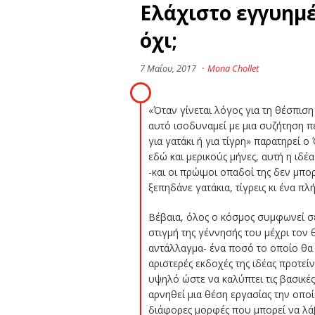
Ελάχιστο εγγυημέ
όχι;
7 Μαΐου, 2017
·
Mona Chollet
«
Όταν γίνεται λόγος για τη θέσπιση
αυτό
ισοδυναμεί με μια συζήτηση πε
για γατάκι ή για τίγρη
» παρατηρεί ο
εδώ και μερικούς μήνες, αυτή η ιδ
-και οι πρώιμοι οπαδοί της δεν μπ
ξεπηδάνε γατάκια, τίγρεις κι ένα π
Βέβαια, όλος ο κόσμος συμφωνεί σε
στιγμή της γέννησής του μέχρι τον
αντάλλαγμα- ένα ποσό το οποίο θα 
αριστερές εκδοχές της ιδέας προτεί
υψηλό ώστε να καλύπτει τις βασικές
αρνηθεί μια θέση εργασίας την οπο
διάφορες μορφές που μπορεί να λάβ