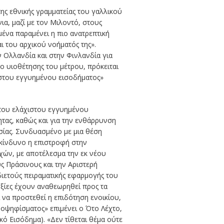
της εθνικής γραμματείας του γαλλικού
α, μαζί με τον Μιλοντό, στους
μένα παραμένει η πιο ανατρεπτική
αι του αρχικού νοήματός της
».
 Ολλανδία και στην Φινλανδία για
ο υιοθέτησης του μέτρου, πρόκειται
ιστου εγγυημένου εισοδήματος»
 του ελάχιστου εγγυημένου
ητας, καθώς και για την ενθάρρυνση
ίας. Συνδυασμένο με μια θέση
 κίνδυνο η επιστροφή στην
χών, με αποτέλεσμα την εκ νέου
ς Πράσινους και την Αριστερή
 διετούς πειραματικής εφαρμογής του
οξίες έχουν αναθεωρηθεί προς τα
 να προστεθεί η επιδότηση ενοικίου,
ημοψηφίσματος
» επιμένει ο Ότο Λέχτο,
κό Εισόδημα). «
Δεν τίθεται θέμα ούτε