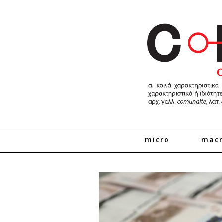
micro
mac