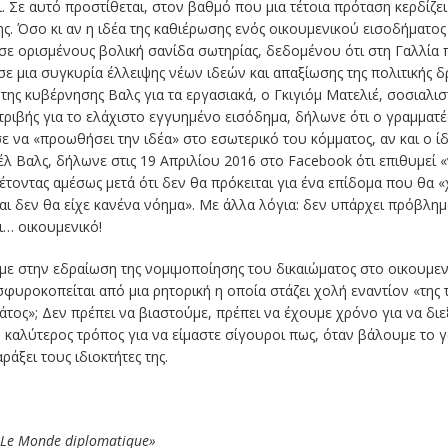
 Σε αυτό προστίθεται, στον βαθμό που μια τέτοια πρόταση κερδίζε
ς. Όσο κι αν η ιδέα της καθιέρωσης ενός οικουμενικού εισοδήματος
 σε ορισμένους βολική σανίδα σωτηρίας, δεδομένου ότι στη Γαλλία π
σε μια συγκυρία έλλειψης νέων ιδεών και απαξίωσης της πολιτικής 
της κυβέρνησης Βαλς για τα εργασιακά, ο Γκιγιόμ Ματελιέ, σοσιαλισ
ατριβής για το ελάχιστο εγγυημένο εισόδημα, δήλωνε ότι ο γραμματ
 να «προωθήσει την ιδέα» στο εσωτερικό του κόμματος, αν και ο ίδι
Βαλς, δήλωνε στις 19 Απριλίου 2016 στο Facebook ότι επιθυμεί «
έτοντας αμέσως μετά ότι δεν θα πρόκειται για ένα επίδομα που θα «
αι δεν θα είχε κανένα νόημα
». Με άλλα λόγια: δεν υπάρχει πρόβλημ
ι… οικουμενικό!
με στην εδραίωση της νομιμοποίησης του δικαιώματος στο οικουμεν
 σφυροκοπείται από μια ρητορική η οποία στάζει χολή εναντίον «
της
άτος
»; Δεν πρέπει να βιαστούμε, πρέπει να έχουμε χρόνο για να διε
 ο καλύτερος τρόπος για να είμαστε σίγουροι πως, όταν βάλουμε το 
άξει τους ιδιοκτήτες της.
 «Le Monde diplomatique»