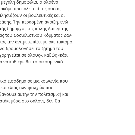
ι μεγάλη δημοφιλία, ο ολοένα
 ακόμη προκαλεί επί της ουσίας
λησιάζουν οι βουλευτικές και οι
δράσης. Την περασμένη άνοιξη, ενώ
τής δήμαρχος της πόλης Αμπιγί της
έας του Σοσιαλιστικού Κόμματος Ζαν-
ος την αντιμετωπίζει με σκεπτικισμό.
να δρομολογήσει το ζήτημα του
χορηγείται σε όλους
», καθώς «
κάτι
α να καθιερωθεί το οικουμενικό
ικό εισόδημα σε μια κοινωνία που
 τεμπελιάς των φτωχών που
ξάγουμε αυτήν την πολιτισμική και
γατάκι μέσα στο σαλόνι, δεν θα