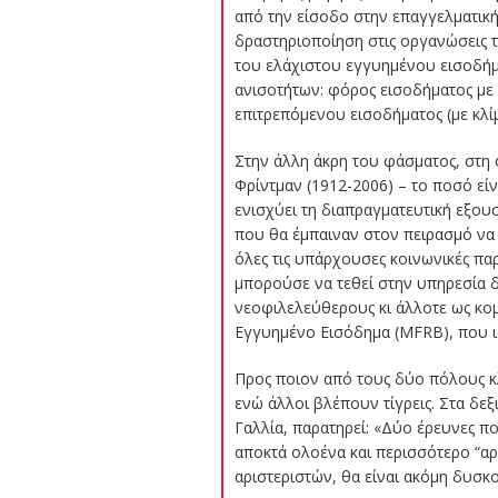
από την είσοδο στην επαγγελματική
δραστηριοποίηση στις οργανώσεις τ
του ελάχιστου εγγυημένου εισοδήμα
ανισοτήτων: φόρος εισοδήματος με
επιτρεπόμενου εισοδήματος (με κλίμ
Στην άλλη άκρη του φάσματος, στη
Φρίντμαν (1912-2006) – το ποσό είν
ενισχύει τη διαπραγματευτική εξο
που θα έμπαιναν στον πειρασμό να 
όλες τις υπάρχουσες κοινωνικές παρ
μπορούσε να τεθεί στην υπηρεσία 
νεοφιλελεύθερους κι άλλοτε ως κομ
Εγγυημένο Εισόδημα (MFRB), που ιδ
Προς ποιον από τους δύο πόλους κλ
ενώ άλλοι βλέπουν τίγρεις. Στα δεξ
Γαλλία, παρατηρεί: «
Δύο έρευνες πο
αποκτά ολοένα και περισσότερο “αρισ
αριστεριστών, θα
είναι ακόμη δυσ