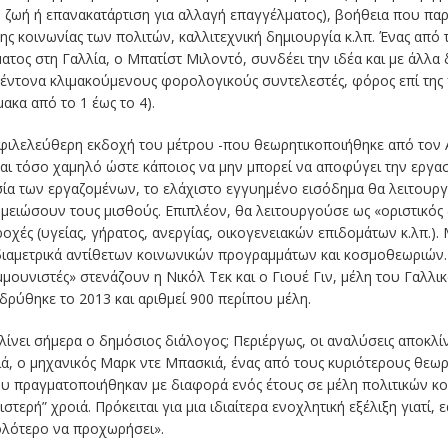
 ζωή ή επανακατάρτιση για αλλαγή επαγγέλματος), βοήθεια που παρέ
ης κοινωνίας των πολιτών, καλλιτεχνική δημιουργία κ.λπ. Ένας από
τος στη Γαλλία, ο Μπατίστ Μιλοντό, συνδέει την ιδέα και με άλλα 
 έντονα κλιμακούμενους φορολογικούς συντελεστές, φόρος επί της 
ακα από το 1 έως το 4).
 φιλελεύθερη εκδοχή του μέτρου -που θεωρητικοποιήθηκε από τον
αι τόσο χαμηλό ώστε κάποιος να μην μπορεί να αποφύγει την εργασία
υσία των εργαζομένων, το ελάχιστο εγγυημένο εισόδημα θα λειτου
μειώσουν τους μισθούς. Επιπλέον, θα λειτουργούσε ως «οριστικός
οχές (υγείας, γήρατος, ανεργίας, οικογενειακών επιδομάτων κ.λπ.). 
διαμετρικά αντίθετων κοινωνικών προγραμμάτων και κοσμοθεωριών.
μουνιστές» στενάζουν η Νικόλ Τεκ και ο Γιουέ Γιν, μέλη του Γαλλικ
ρύθηκε το 2013 και αριθμεί 900 περίπου μέλη.
ίνει σήμερα ο δημόσιος διάλογος; Περιέργως, οι αναλύσεις αποκλί
ιά, ο μηχανικός Μαρκ ντε Μπασκιά, ένας από τους κυριότερους θεωρ
υ πραγματοποιήθηκαν με διαφορά ενός έτους σε μέλη πολιτικών κο
τερή” χροιά. Πρόκειται για μια ιδιαίτερα ενοχλητική εξέλιξη γιατί, 
κολότερο
να προχωρήσει
».