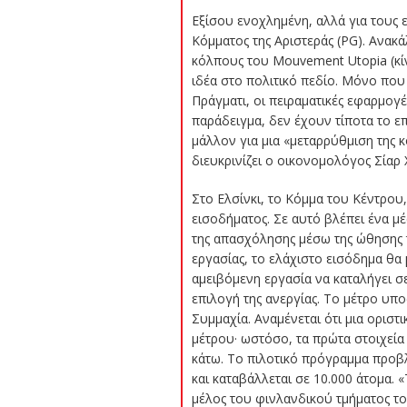
Εξίσου ενοχλημένη, αλλά για τους ε
Κόμματος της Αριστεράς (ΡG). Ανακ
κόλπους του Mouvement Utopia (κί
ιδέα στο πολιτικό πεδίο. Μόνο που
Πράγματι, οι πειραματικές εφαρμογ
παράδειγμα, δεν έχουν τίποτα το ε
μάλλον για μια «μεταρρύθμιση της
διευκρινίζει ο οικονομολόγος Σίαρ 
Στο Ελσίνκι, το Κόμμα του Κέντρου
εισοδήματος. Σε αυτό βλέπει ένα μέ
της απασχόλησης μέσω της ώθησης 
εργασίας, το ελάχιστο εισόδημα θα
αμειβόμενη εργασία να καταλήγει σ
επιλογή της ανεργίας. Το μέτρο υπ
Συμμαχία. Αναμένεται ότι μια οριστ
μέτρου· ωστόσο, τα πρώτα στοιχεία
κάτω. Το πιλοτικό πρόγραμμα προβλ
και καταβάλλεται σε 10.000 άτομα. «
μέλος του φινλανδικού τμήματος το