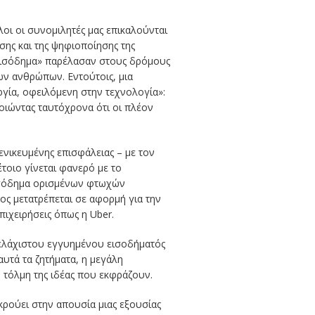
οι οι συνομιλητές μας επικαλούνται
σης και της ψηφιοποίησης της
 εισόδημα» παρέλασαν στους δρόμους
ων ανθρώπων. Εντούτοις, μια
γία, οφειλόμενη στην τεχνολογία»:
οιώντας ταυτόχρονα ότι οι πλέον
ενικευμένης επισφάλειας – με τον
τοιο γίνεται φανερό με το
εισόδημα ορισμένων φτωχών
ος μετατρέπεται σε αφορμή για την
πιχειρήσεις όπως η Uber.
 ελάχιστου εγγυημένου εισοδήματός
αυτά τα ζητήματα, η μεγάλη
 τόλμη της ιδέας που εκφράζουν.
ρούει στην απουσία μιας εξουσίας