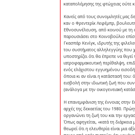
καταπολέμησης της φτώχειας ούτε 
Κανείς από τους συνομιλητές μας δ
καν ο Φρεντερίκ Λεφέμπρ, βουλευτ
Εθνοσυνέλευση, από κοινού με τη 
παρουσιάσει στο Κοινοβούλιο επίση
Γκασπάρ Κενίγκ, ιδρυτής της φιλελ
του συστήματος αλληλεγγύης που χ
υποστηρίζει ότι θα έπρεπε να θιγε
ιατροφαρμακευτική περίθαλψη, επιδ
ενός ελάχιστου εγγυημένου εισοδήμ
όποια κι αν είναι η κατάστασή του
εισβολή στην ιδιωτική ζωή που συν
(ανάλογα με την οικογενειακή κατάστ
Η επανεμφάνιση της έννοιας στην Ε
αρχές της δεκαετίας του 1980. Πρώ
οργανώνει τη ζωή του και την εργασ
Όπως αφηγείται, «
κατά τη διάρκεια
θεωρεί ότι η ελευθερία είναι μια α