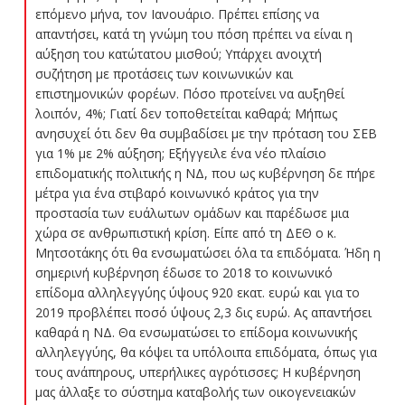
επόμενο μήνα, τον Ιανουάριο. Πρέπει επίσης να
απαντήσει, κατά τη γνώμη του πόση πρέπει να είναι η
αύξηση του κατώτατου μισθού; Υπάρχει ανοιχτή
συζήτηση με προτάσεις των κοινωνικών και
επιστημονικών φορέων. Πόσο προτείνει να αυξηθεί
λοιπόν, 4%; Γιατί δεν τοποθετείται καθαρά; Μήπως
ανησυχεί ότι δεν θα συμβαδίσει με την πρόταση του ΣΕΒ
για 1% με 2% αύξηση; Εξήγγειλε ένα νέο πλαίσιο
επιδοματικής πολιτικής η ΝΔ, που ως κυβέρνηση δε πήρε
μέτρα για ένα στιβαρό κοινωνικό κράτος για την
προστασία των ευάλωτων ομάδων και παρέδωσε μια
χώρα σε ανθρωπιστική κρίση. Είπε από τη ΔΕΘ ο κ.
Μητσοτάκης ότι θα ενσωματώσει όλα τα επιδόματα. Ήδη η
σημερινή κυβέρνηση έδωσε το 2018 το κοινωνικό
επίδομα αλληλεγγύης ύψους 920 εκατ. ευρώ και για το
2019 προβλέπει ποσό ύψους 2,3 δις ευρώ. Ας απαντήσει
καθαρά η ΝΔ. Θα ενσωματώσει το επίδομα κοινωνικής
αλληλεγγύης, θα κόψει τα υπόλοιπα επιδόματα, όπως για
τους ανάπηρους, υπερήλικες αγρότισσες; Η κυβέρνηση
μας άλλαξε το σύστημα καταβολής των οικογενειακών