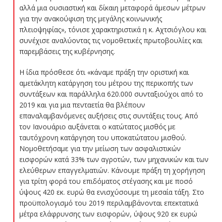
αλλά μια ουσιαστική και δίκαιη μεταφορά άμεσων μέτρων
για την ανακούφιση της μεγάλης κοινωνικής
πλειοψηφίας», τόνισε χαρακτηριστικά η κ. Αχτσιόγλου και
συνέχισε αναλύοντας τις νομοθετικές πρωτοβουλίες και
παρεμβάσεις της κυβέρνησης.
Η ίδια πρόσθεσε ότι «κάναμε πράξη την οριστική και
αμετάκλητη κατάργηση του μέτρου της περικοπής των
συντάξεων και παράλληλα 620.000 συνταξιούχοι από το
2019 και για μια πενταετία θα βλέπουν
επαναλαμβανόμενες αυξήσεις στις συντάξεις τους. Από
τον Ιανουάριο αυξάνεται ο κατώτατος μισθός με
ταυτόχρονη κατάργηση του υποκατώτατου μισθού.
Νομοθετήσαμε για την μείωση των ασφαλιστικών
εισφορών κατά 33% των αγροτών, των μηχανικών και των
ελεύθερων επαγγελματιών. Κάνουμε πράξη τη χορήγηση
για τρίτη φορά του επιδόματος στέγασης και με ποσό
ύψους 420 εκ. ευρώ θα ενισχύσουμε τη μεσαία τάξη. Στο
προϋπολογισμό του 2019 περιλαμβάνονται επεκτατικά
μέτρα ελάφρυνσης των εισφορών, ύψους 920 εκ ευρώ