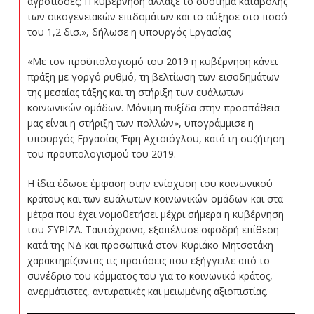
αγρότισσες; Η κυβέρνηση άλλαξε το σύστημα καταβολής
των οικογενειακών επιδομάτων και το αύξησε στο ποσό
του 1,2 δισ.», δήλωσε η υπουργός Εργασίας
«Με τον προϋπολογισμό του 2019 η κυβέρνηση κάνει
πράξη με γοργό ρυθμό, τη βελτίωση των εισοδημάτων
της μεσαίας τάξης και τη στήριξη των ευάλωτων
κοινωνικών ομάδων. Μόνιμη πυξίδα στην προσπάθεια
μας είναι η στήριξη των πολλών», υπογράμμισε η
υπουργός Εργασίας Έφη Αχτσιόγλου, κατά τη συζήτηση
του προϋπολογισμού του 2019.
Η ίδια έδωσε έμφαση στην ενίσχυση του κοινωνικού
κράτους και των ευάλωτων κοινωνικών ομάδων και στα
μέτρα που έχει νομοθετήσει μέχρι σήμερα η κυβέρνηση
του ΣΥΡΙΖΑ. Ταυτόχρονα, εξαπέλυσε σφοδρή επίθεση
κατά της ΝΔ και προσωπικά στον Κυριάκο Μητσοτάκη
χαρακτηρίζοντας τις προτάσεις που εξήγγειλε από το
συνέδριο του κόμματος του για το κοινωνικό κράτος,
ανερμάτιστες, αντιφατικές και μειωμένης αξιοπιστίας.