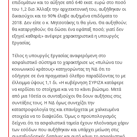
επιδομάτων και το αύξησε από 640 εκατ. ευρώ στο ποσό
του 1,2 δισ. Άλλαξε την αρχιτεκτονική του, αυξήθηκαν οι
δικαιούχοι και το 90% έλαβε αυξημένα επιδόματα το
2018. Δεν είπε ο κ. Μητσοτάκης τι θα γίνει. Θα αυξηθούν;
θα καταργηθούν; Θα δώσει ένα εφάπαξ ποσό; γιατί δεν
εξηγεί καθαρά;» ανέφερε χαρακτηριστικά η υπουργός
Εργασίας.
Τέλος η υπουργός Εργασίας αναφερόμενη στο
ασφαλιστικό σύστημα το χαρακτήρισε ως «πυλώνα του
κοινωνικού κράτους» κατηγορώντας τη ΝΔ ότι το
οδήγησε σε ένα πραγματικό όλεθρο παραδίδοντας το με
έλλειμμα ύψους 1,1 δι. «Η κυβέρνηση ΣΥΡΙΖΑ κατάφερε
να κερδίσει το στοίχημα και να το κάνει βιώσιμο. Μετά
από μια 10ετία οι συνταξιούχοι θα δουν αυξήσεις στις
συντάξεις τους. Η ΝΔ όμως συνεχίζει την
καταστροφολογία της και επανέρχεται με χαλκευμένα
στοιχεία να το διαψεύδει. Όμως ο προϋπολογισμός
δείχνει ότι τα ασφαλιστικά ταμεία έχουν πλεόνασμα χάριν
των εσόδων που αυξήθηκαν και υπάρχει μείωση στις
συνταξιοδοτικές δαπάνες και αυτό κάνει το ασφαλιστικό