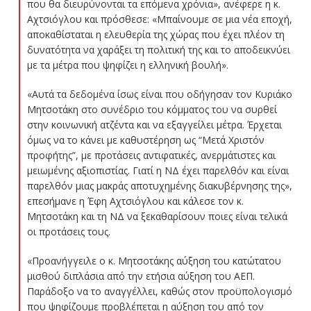
που θα διευρύνονται τα επόμενα χρόνια», ανέφερε η κ.
Αχτσιόγλου και πρόσθεσε: «Μπαίνουμε σε μια νέα εποχή,
αποκαθίσταται η ελευθερία της χώρας που έχει πλέον τη
δυνατότητα να χαράξει τη πολιτική της και το αποδεικνύει
με τα μέτρα που ψηφίζει η ελληνική βουλή».
«Αυτά τα δεδομένα ίσως είναι που οδήγησαν τον Κυριάκο
Μητσοτάκη στο συνέδριο του κόμματος του να συρθεί
στην κοινωνική ατζέντα και να εξαγγείλει μέτρα. Έρχεται
όμως να το κάνει με καθυστέρηση ως “Μετά Χριστόν
προφήτης”, με προτάσεις αντιφατικές, ανερμάτιστες και
μειωμένης αξιοπιστίας. Γιατί η ΝΔ έχει παρελθόν και είναι
παρελθόν μιας μακράς αποτυχημένης διακυβέρνησης της»,
επεσήμανε η Έφη Αχτσιόγλου και κάλεσε τον κ.
Μητσοτάκη και τη ΝΔ να ξεκαθαρίσουν ποιες είναι τελικά
οι προτάσεις τους.
«Προανήγγειλε ο κ. Μητσοτάκης αύξηση του κατώτατου
μισθού διπλάσια από την ετήσια αύξηση του ΑΕΠ.
Παράδοξο να το αναγγέλλει, καθώς στον προϋπολογισμό
που ψηφίζουμε προβλέπεται η αύξηση του από τον