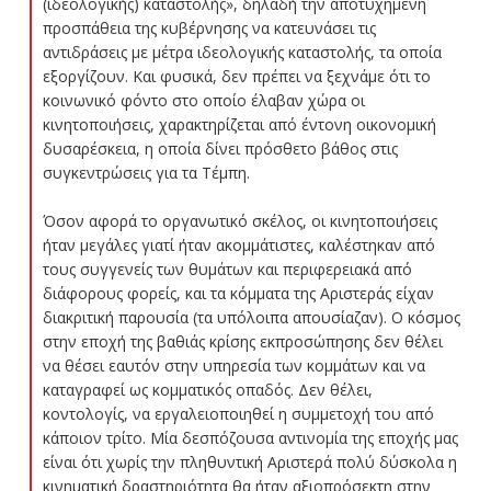
(ιδεολογικής) καταστολής», δηλαδή την αποτυχημένη
προσπάθεια της κυβέρνησης να κατευνάσει τις
αντιδράσεις με μέτρα ιδεολογικής καταστολής, τα οποία
εξοργίζουν. Και φυσικά, δεν πρέπει να ξεχνάμε ότι το
κοινωνικό φόντο στο οποίο έλαβαν χώρα οι
κινητοποιήσεις, χαρακτηρίζεται από έντονη οικονομική
δυσαρέσκεια, η οποία δίνει πρόσθετο βάθος στις
συγκεντρώσεις για τα Τέμπη.
Όσον αφορά το οργανωτικό σκέλος, οι κινητοποιήσεις
ήταν μεγάλες γιατί ήταν ακομμάτιστες, καλέστηκαν από
τους συγγενείς των θυμάτων και περιφερειακά από
διάφορους φορείς, και τα κόμματα της Αριστεράς είχαν
διακριτική παρουσία (τα υπόλοιπα απουσίαζαν). Ο κόσμος
στην εποχή της βαθιάς κρίσης εκπροσώπησης δεν θέλει
να θέσει εαυτόν στην υπηρεσία των κομμάτων και να
καταγραφεί ως κομματικός οπαδός. Δεν θέλει,
κοντολογίς, να εργαλειοποιηθεί η συμμετοχή του από
κάποιον τρίτο. Μία δεσπόζουσα αντινομία της εποχής μας
είναι ότι χωρίς την πληθυντική Αριστερά πολύ δύσκολα η
κινηματική δραστηριότητα θα ήταν αξιοπρόσεκτη στην