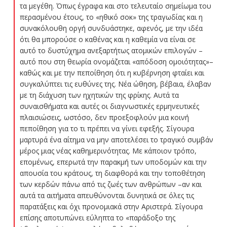
τα μεγέθη. Όπως έγραφα και στο τελευταίο σημείωμα του
περασμένου έτους, το «ηθικό σοκ» της τραγωδίας και η
συνακόλουθη οργή συνδυάστηκε, αφενός, με την ιδέα
ότι θα μπορούσε ο καθένας και η καθεμία να είναι σε
αυτό το δυστύχημα ανεξαρτήτως ατομικών επιλογών –
αυτό που στη θεωρία ονομάζεται «απόδοση ομοιότητας»–
καθώς και με την πεποίθηση ότι η κυβέρνηση φταίει και
συγκαλύπτει τις ευθύνες της. Νέα ώθηση, βέβαια, έλαβαν
με τη διάχυση των ηχητικών της φρίκης. Αυτά τα
συναισθήματα και αυτές οι διαγνωστικές ερμηνευτικές
πλαισιώσεις, ωστόσο, δεν προεξοφλούν μια κοινή
πεποίθηση για το τι πρέπει να γίνει εφεξής. Σίγουρα
μαρτυρά ένα αίτημα να μην αποτελέσει το τραγικό συμβάν
μέρος μιας νέας καθημερινότητας. Με κάποιον τρόπο,
επομένως, επερωτά την παρακμή των υποδομών και την
απουσία του κράτους, τη διαφθορά και την τοποθέτηση
των κερδών πάνω από τις ζωές των ανθρώπων –αν και
αυτά τα αιτήματα απευθύνονται δυνητικά σε όλες τις
παρατάξεις και όχι προνομιακά στην Αριστερά. Σίγουρα
επίσης αποτυπώνει εύληπτα το «παράδοξο της