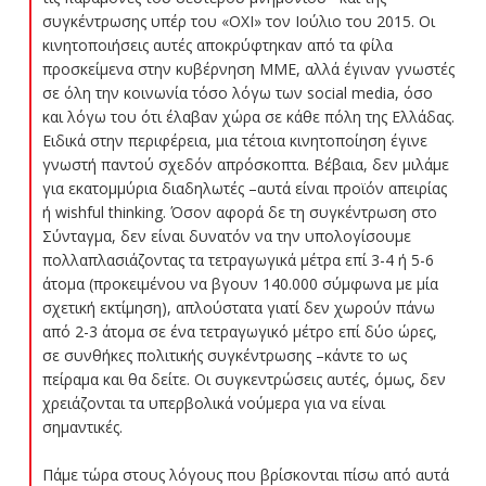
συγκέντρωσης υπέρ του «ΟΧΙ» τον Ιούλιο του 2015. Οι
κινητοποιήσεις αυτές αποκρύφτηκαν από τα φίλα
προσκείμενα στην κυβέρνηση ΜΜΕ, αλλά έγιναν γνωστές
σε όλη την κοινωνία τόσο λόγω των social media, όσο
και λόγω του ότι έλαβαν χώρα σε κάθε πόλη της Ελλάδας.
Ειδικά στην περιφέρεια, μια τέτοια κινητοποίηση έγινε
γνωστή παντού σχεδόν απρόσκοπτα. Βέβαια, δεν μιλάμε
για εκατομμύρια διαδηλωτές –αυτά είναι προϊόν απειρίας
ή wishful thinking. Όσον αφορά δε τη συγκέντρωση στο
Σύνταγμα, δεν είναι δυνατόν να την υπολογίσουμε
πολλαπλασιάζοντας τα τετραγωγικά μέτρα επί 3-4 ή 5-6
άτομα (προκειμένου να βγουν 140.000 σύμφωνα με μία
σχετική εκτίμηση), απλούστατα γιατί δεν χωρούν πάνω
από 2-3 άτομα σε ένα τετραγωγικό μέτρο επί δύο ώρες,
σε συνθήκες πολιτικής συγκέντρωσης –κάντε το ως
πείραμα και θα δείτε. Οι συγκεντρώσεις αυτές, όμως, δεν
χρειάζονται τα υπερβολικά νούμερα για να είναι
σημαντικές.
Πάμε τώρα στους λόγους που βρίσκονται πίσω από αυτά