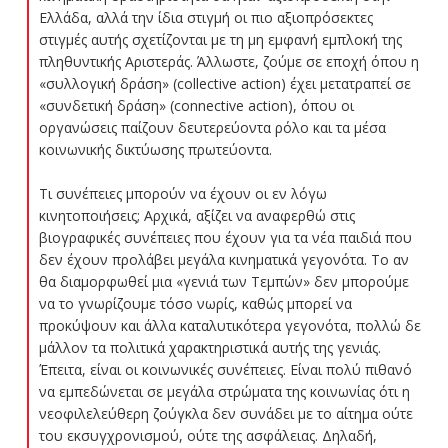
Ελλάδα, αλλά την ίδια στιγμή οι πιο αξιοπρόσεκτες
στιγμές αυτής σχετίζονται με τη μη εμφανή εμπλοκή της
πληθυντικής Αριστεράς. Άλλωστε, ζούμε σε εποχή όπου η
«συλλογική δράση» (collective action) έχει μετατραπεί σε
«συνδετική δράση» (connective action), όπου οι
οργανώσεις παίζουν δευτερεύοντα ρόλο και τα μέσα
κοινωνικής δικτύωσης πρωτεύοντα.
Τι συνέπειες μπορούν να έχουν οι εν λόγω
κινητοποιήσεις; Αρχικά, αξίζει να αναφερθώ στις
βιογραφικές συνέπειες που έχουν για τα νέα παιδιά που
δεν έχουν προλάβει μεγάλα κινηματικά γεγονότα. Το αν
θα διαμορφωθεί μια «γενιά των Τεμπών» δεν μπορούμε
να το γνωρίζουμε τόσο νωρίς, καθώς μπορεί να
προκύψουν και άλλα καταλυτικότερα γεγονότα, πολλώ δε
μάλλον τα πολιτικά χαρακτηριστικά αυτής της γενιάς.
Έπειτα, είναι οι κοινωνικές συνέπειες. Είναι πολύ πιθανό
να εμπεδώνεται σε μεγάλα στρώματα της κοινωνίας ότι η
νεοφιλελεύθερη ζούγκλα δεν συνάδει με το αίτημα ούτε
του εκσυγχρονισμού, ούτε της ασφάλειας. Δηλαδή,