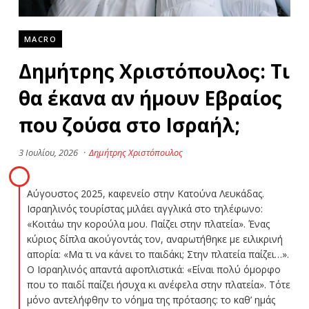
MACRO
Δημήτρης Χριστόπουλος: Τι
θα έκανα αν ήμουν Εβραίος
που ζούσα στο Ισραήλ;
3 Ιουλίου, 2026
·
Δημήτρης Χριστόπουλος
Αύγουστος 2025, καφενείο στην Κατούνα Λευκάδας.
Ισραηλινός τουρίστας μιλάει αγγλικά στο τηλέφωνο:
«Κοιτάω την κορούλα μου. Παίζει στην πλατεία». Ένας
κύριος δίπλα ακούγοντάς τον, αναρωτήθηκε με ειλικρινή
απορία: «Μα τι να κάνει το παιδάκι; Στην πλατεία παίζει…».
Ο Ισραηλινός απαντά αφοπλιστικά: «Είναι πολύ όμορφο
που το παιδί παίζει ήσυχα κι ανέφελα στην πλατεία». Τότε
μόνο αντελήφθην το νόημα της πρότασης: τo καθ’ ημάς