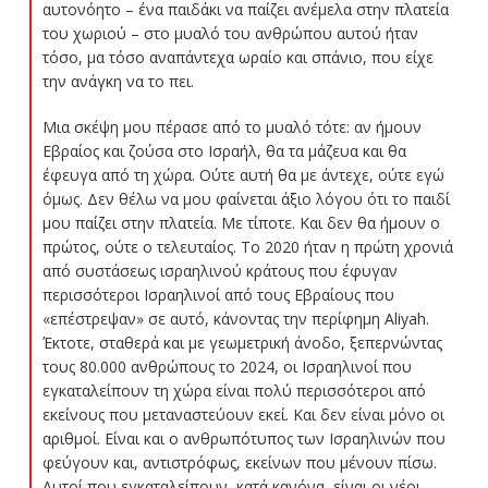
αυτονόητο – ένα παιδάκι να παίζει ανέμελα στην πλατεία
του χωριού – στο μυαλό του ανθρώπου αυτού ήταν
τόσο, μα τόσο αναπάντεχα ωραίο και σπάνιο, που είχε
την ανάγκη να το πει.
Μια σκέψη μου πέρασε από το μυαλό τότε: αν ήμουν
Εβραίος και ζούσα στο Ισραήλ, θα τα μάζευα και θα
έφευγα από τη χώρα. Ούτε αυτή θα με άντεχε, ούτε εγώ
όμως. Δεν θέλω να μου φαίνεται άξιο λόγου ότι το παιδί
μου παίζει στην πλατεία. Με τίποτε. Και δεν θα ήμουν ο
πρώτος, ούτε ο τελευταίος. Tο 2020 ήταν η πρώτη χρονιά
από συστάσεως ισραηλινού κράτους που έφυγαν
περισσότεροι Ισραηλινοί από τους Εβραίους που
«επέστρεψαν» σε αυτό, κάνοντας την περίφημη Aliyah.
Έκτοτε, σταθερά και με γεωμετρική άνοδο, ξεπερνώντας
τους 80.000 ανθρώπους το 2024, οι Ισραηλινοί που
εγκαταλείπουν τη χώρα είναι πολύ περισσότεροι από
εκείνους που μεταναστεύουν εκεί. Και δεν είναι μόνο οι
αριθμοί. Είναι και ο ανθρωπότυπος των Ισραηλινών που
φεύγουν και, αντιστρόφως, εκείνων που μένουν πίσω.
Αυτοί που εγκαταλείπουν, κατά κανόνα, είναι οι νέοι,