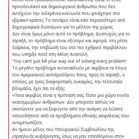
προοδευτικοί και δημιουργικοί άνθρωποι που δεν
αντέχουν την σιδερένια κοινωνία που φτιάχτηκε στο
εβραϊκό κράτος. Το σενάριο είναι κάτι περισσότερο από
δημογραφικά δυσοίωνο για το μέλλον της χώρας.
Δεν είναι όμως μόνο αυτό το πρόβλημα. Δυστυχώς για το
Ισραήλ, το πρόβλημα είναι οξύτερο και αφορά, στη μέση
διάρκεια, την επιβίωσή του στο πιο εχθρικό περιβάλλον
που υπήρξε ποτέ στη Μέση Ανατολή.
“Υou can’t just kill your way out of solving every problem”
Το μεγάλο πρόβλημα αντανακλούν με ακρίβεια τα λόγια
του Αμερικανού αντιπροέδρου Βανς, προς το Ισραήλ, ο
οποίος, με τρεις διαφορετικές ευκαιρίες, την τελευταία
βδομάδα, έχει πει τα εξής:
«Ποια ακριβώς είναι η πρότασή σας; Είστε μια χώρα εννέα
εκατομμυρίων ανθρώπων. Δεν μπορείτε απλώς να
σκοτώνετε για να ξεφύγετε από την ανάγκη να λύσετε
οποιοδήποτε από τα προβλήματα εθνικής ασφάλειας που
αντιμετωπίζετε.
Αν ήμουν μέλος του Υπουργικού Συμβουλίου της
ισραηλινής κυβέρνησης, ίσως να μην επιτιθόμουν στον