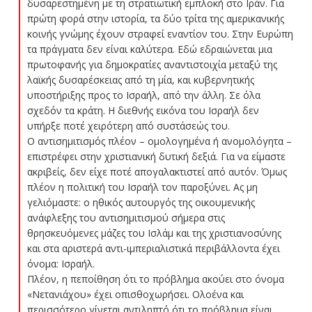
δυσαρεστημένη με τη στρατιωτική εμπλοκή στο Ιράν. Για
πρώτη φορά στην ιστορία, τα δύο τρίτα της αμερικανικής
κοινής γνώμης έχουν στραφεί εναντίον του. Στην Ευρώπη
τα πράγματα δεν είναι καλύτερα. Εδώ εδραιώνεται μια
πρωτοφανής για δημοκρατίες αναντιστοιχία μεταξύ της
λαϊκής δυσαρέσκειας από τη μία, και κυβερνητικής
υποστήριξης προς το Ισραήλ, από την άλλη. Σε όλα
σχεδόν τα κράτη. Η διεθνής εικόνα του Ισραήλ δεν
υπήρξε ποτέ χειρότερη από συστάσεώς του.
Ο αντισημιτισμός πλέον – ομολογημένα ή ανομολόγητα –
επιστρέφει στην χριστιανική δυτική δεξιά. Για να είμαστε
ακριβείς, δεν είχε ποτέ απογαλακτιστεί από αυτόν. Όμως
πλέον η πολιτική του Ισραήλ τον παροξύνει. Ας μη
γελιόμαστε: ο ηθικός αυτουργός της οικουμενικής
ανάφλεξης του αντισημιτισμού σήμερα στις
θρησκευόμενες μάζες του Ισλάμ και της χριστιανοσύνης
και στα αριστερά αντι-ιμπεριαλιστικά περιβάλλοντα έχει
όνομα: Ισραήλ.
Πλέον, η πεποίθηση ότι το πρόβλημα ακούει στο όνομα
«Νετανιάχου» έχει οπισθοχωρήσει. Ολοένα και
περισσότερο γίνεται αντιληπτό ότι το πρόβλημα είναι