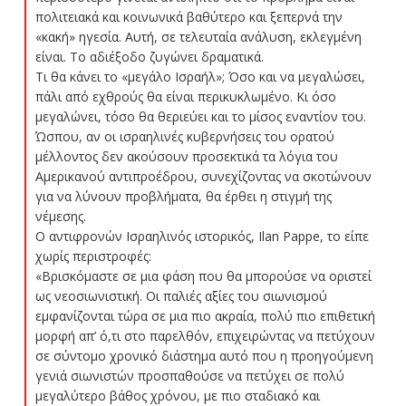
πολιτειακά και κοινωνικά βαθύτερο και ξεπερνά την
«κακή» ηγεσία. Αυτή, σε τελευταία ανάλυση, εκλεγμένη
είναι. Το αδιέξοδο ζυγώνει δραματικά.
Τι θα κάνει το «μεγάλο Ισραήλ»; Όσο και να μεγαλώσει,
πάλι από εχθρούς θα είναι περικυκλωμένο. Κι όσο
μεγαλώνει, τόσο θα θεριεύει και το μίσος εναντίον του.
Ώσπου, αν οι ισραηλινές κυβερνήσεις του ορατού
μέλλοντος δεν ακούσουν προσεκτικά τα λόγια του
Αμερικανού αντιπροέδρου, συνεχίζοντας να σκοτώνουν
για να λύνουν προβλήματα, θα έρθει η στιγμή της
νέμεσης.
O αντιφρονών Ισραηλινός ιστορικός, Ilan Pappe, το είπε
χωρίς περιστροφές:
«Βρισκόμαστε σε μια φάση που θα μπορούσε να οριστεί
ως νεοσιωνιστική. Οι παλιές αξίες του σιωνισμού
εμφανίζονται τώρα σε μια πιο ακραία, πολύ πιο επιθετική
μορφή απ’ ό,τι στο παρελθόν, επιχειρώντας να πετύχουν
σε σύντομο χρονικό διάστημα αυτό που η προηγούμενη
γενιά σιωνιστών προσπαθούσε να πετύχει σε πολύ
μεγαλύτερο βάθος χρόνου, με πιο σταδιακό και