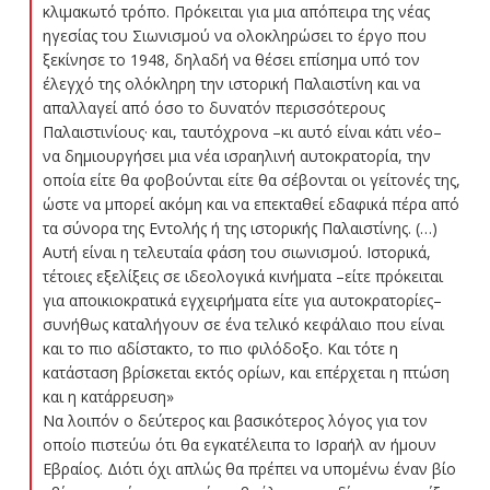
κλιμακωτό τρόπο. Πρόκειται για μια απόπειρα της νέας
ηγεσίας του Σιωνισμού να ολοκληρώσει το έργο που
ξεκίνησε το 1948, δηλαδή να θέσει επίσημα υπό τον
έλεγχό της ολόκληρη την ιστορική Παλαιστίνη και να
απαλλαγεί από όσο το δυνατόν περισσότερους
Παλαιστινίους· και, ταυτόχρονα –κι αυτό είναι κάτι νέο–
να δημιουργήσει μια νέα ισραηλινή αυτοκρατορία, την
οποία είτε θα φοβούνται είτε θα σέβονται οι γείτονές της,
ώστε να μπορεί ακόμη και να επεκταθεί εδαφικά πέρα από
τα σύνορα της Εντολής ή της ιστορικής Παλαιστίνης. (…)
Αυτή είναι η τελευταία φάση του σιωνισμού. Ιστορικά,
τέτοιες εξελίξεις σε ιδεολογικά κινήματα –είτε πρόκειται
για αποικιοκρατικά εγχειρήματα είτε για αυτοκρατορίες–
συνήθως καταλήγουν σε ένα τελικό κεφάλαιο που είναι
και το πιο αδίστακτο, το πιο φιλόδοξο. Και τότε η
κατάσταση βρίσκεται εκτός ορίων, και επέρχεται η πτώση
και η κατάρρευση»
Να λοιπόν ο δεύτερος και βασικότερος λόγος για τον
οποίο πιστεύω ότι θα εγκατέλειπα το Ισραήλ αν ήμουν
Εβραίος. Διότι όχι απλώς θα πρέπει να υπομένω έναν βίο