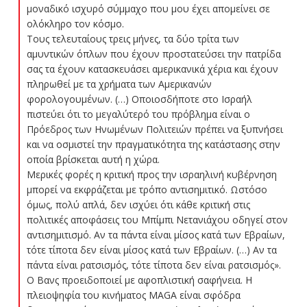
μοναδικό ισχυρό σύμμαχο που μου έχει απομείνει σε
ολόκληρο τον κόσμο.
Τους τελευταίους τρεις μήνες, τα δύο τρίτα των
αμυντικών όπλων που έχουν προστατεύσει την πατρίδα
σας τα έχουν κατασκευάσει αμερικανικά χέρια και έχουν
πληρωθεί με τα χρήματα των Αμερικανών
φορολογουμένων. (…) Oποιοσδήποτε στο Ισραήλ
πιστεύει ότι το μεγαλύτερό του πρόβλημα είναι ο
Πρόεδρος των Ηνωμένων Πολιτειών πρέπει να ξυπνήσει
και να οσμιστεί την πραγματικότητα της κατάστασης στην
οποία βρίσκεται αυτή η χώρα.
Μερικές φορές η κριτική προς την ισραηλινή κυβέρνηση
μπορεί να εκφράζεται με τρόπο αντισημιτικό. Ωστόσο
όμως, πολύ απλά, δεν ισχύει ότι κάθε κριτική στις
πολιτικές αποφάσεις του Μπίμπι Νετανιάχου οδηγεί στον
αντισημιτισμό. Αν τα πάντα είναι μίσος κατά των Εβραίων,
τότε τίποτα δεν είναι μίσος κατά των Εβραίων. (…) Αν τα
πάντα είναι ρατσισμός, τότε τίποτα δεν είναι ρατσισμός».
O Βανς προειδοποιεί με αφοπλιστική σαφήνεια. Η
πλειοψηφία του κινήματος MAGA είναι σφόδρα