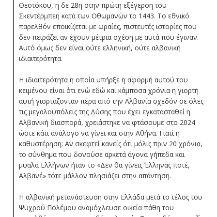
Θεοτόκου, η δε 28η στην πρώτη εξέγερση του
Σκεντέρμπεη κατά των Οθωμανών το 1443. Το εθνικό
παρελθόν εποικίζεται με ωραίες, πιστευτές ιστορίες που
δεν πειράζει αν έχουν μέτρια σχέση με αυτά που έγιναν.
Αυτό όμως δεν είναι ούτε ελληνική, ούτε αλβανική
ιδιαιτερότητα.
Η ιδιαιτερότητα η οποία υπήρξε η αφορμή αυτού του
κειμένου είναι ότι ενώ εδώ και κάμποσα χρόνια η γιορτή
αυτή γιορτάζονταν πέρα από την Αλβανία σχεδόν σε όλες
τις μεγαλουπόλεις της Δύσης που έχει εγκατασταθεί η
Αλβανική διασπορά, χρειάστηκε να φτάσουμε στο 2024
ώστε κάτι ανάλογο να γίνει και στην Αθήνα. Γιατί η
καθυστέρηση; Αν σκεφτεί κανείς ότι μόλις πριν 20 χρόνια,
το σύνθημα που δονούσε αρκετά άγονα γήπεδα και
μυαλά Ελλήνων ήταν το «Δεν θα γίνεις Έλληνας ποτέ,
Αλβανέ» τότε μάλλον πλησιάζει στην απάντηση.
Η αλβανική μετανάστευση στην Ελλάδα μετά το τέλος του
Ψυχρού Πολέμου αναμόχλευσε οικεία πάθη του