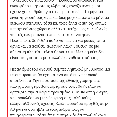
Το κέρδος θα είναι διπλό: η Ελλάδα θα αποδώσει έτσι
έναν φόρο τιμής στους Αλβανούς εργαζόμενους που
έχουν χύσει ιδρώτα για το ψωμί τους εδώ. Το μήνυμα
είναι «η γιορτή σας είναι και δική μας» και αυτό το μήνυμα
εξάλλου στέλνουν τόσα και τόσα άλλα κράτη όχι απλώς
παραχωρώντας χώρους αλλά και μετέχοντας στις εθνικές
γιορτές των μεταναστευτικών τους κοινοτήτων.
Προσωπικά, θα ήθελα πολύ να πάω να για ρακιές, ψητά
αρνιά και να ακούσω αλβανική λαϊκή μουσική σε μια
αθηναϊκή πλατεία. Τέλεια θα’ναι. Οι πολλές σημαίες δεν
είναι του γούστου μου, αλλά δεν χάθηκε ο κόσμος.
Πέραν όμως του αγαθού συμπεριληπτικού μηνύματος, μια
τέτοια πρακτική θα έχει και ένα απτό επιχειρησιακό
αποτέλεσμα. Την προστασία της εθνικής γιορτής από
πάσης φύσης προβοκάτορες, οι οποίοι θα ήθελαν να
αρπάξουν την ευκαιρία προκειμένου, με μια απλή κίνηση,
να προκαλέσουν μια νέα κρίση στις πολύπαθες
ελληνοαλβανικές σχέσεις. Κυκλοφορούσα προχθές στην
Αθήνα και όσο έβλεπα τους ανθρώπους να
πανηγυρίσουν, τόσο έτρεμα στην ιδέα ότι πολύ εύκολα