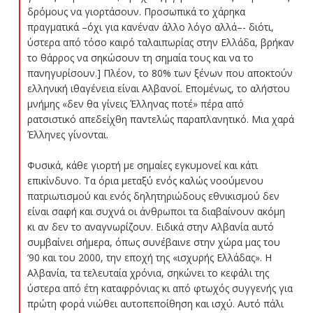
δρόμους να γιορτάσουν. Προσωπικά το χάρηκα
πραγματικά –όχι για κανέναν άλλο λόγο αλλά–- διότι,
ύστερα από τόσο καιρό ταλαιπωρίας στην Ελλάδα, βρήκαν
το θάρρος να σηκώσουν τη σημαία τους και να το
πανηγυρίσουν.] Πλέον, το 80% των ξένων που αποκτούν
ελληνική ιθαγένεια είναι Αλβανοί. Επομένως, το αλήστου
μνήμης «δεν θα γίνεις Έλληνας ποτέ» πέρα από
ρατσιστικό απεδείχθη παντελώς παραπλανητικό. Μια χαρά
Έλληνες γίνονται.
Φυσικά, κάθε γιορτή με σημαίες εγκυμονεί και κάτι
επικίνδυνο. Τα όρια μεταξύ ενός καλώς νοούμενου
πατριωτισμού και ενός δηλητηριώδους εθνικισμού δεν
είναι σαφή και συχνά οι άνθρωποι τα διαβαίνουν ακόμη
κι αν δεν το αναγνωρίζουν. Ειδικά στην Αλβανία αυτό
συμβαίνει σήμερα, όπως συνέβαινε στην χώρα μας του
’90 και του 2000, την εποχή της «ισχυρής Ελλάδας». Η
Αλβανία, τα τελευταία χρόνια, σηκώνει το κεφάλι της
ύστερα από έτη καταφρόνιας κι από φτωχός συγγενής για
πρώτη φορά νιώθει αυτοπεποίθηση και ισχύ. Αυτό πάλι