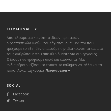
COMMONALITY
Αποτελούμε μια κοινότητα ιδεών, αριστερών
ριζοσπαστικών ιδεών, τουλάχιστον οι άνθρωποι που
τρέχουμε το site, δεν απαιτούμε την ίδια κοινότητα και από
τους ανθρώπους που απευθυνόμαστε για συνεργασίες.
Θέλουμε να γράφουμε απλά και κατανοητά. Μας
ενδιαφέρουν εξίσου τα τοπικά, τα καθημερινά, αλλά και τα
πολύπλοκα παγκόσμια.
Περισσότερα
»
SOCIAL
Facebook
Twitter