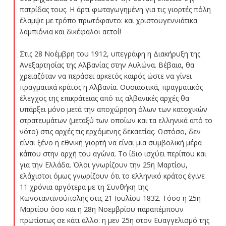
πατρίδας τους. H άρτι φωταγωγημένη για τις γιορτές πόλη
έλαμψε με τρόπο πρωτόφαντο: και χριστουγεννιάτικα
λαμπιόνια και δικέφαλοι αετοί!
Στις 28 Νοέμβρη του 1912, υπεγράφη η Διακήρυξη της
Ανεξαρτησίας της Αλβανίας στην Αυλώνα. Βέβαια, θα
χρειαζόταν να περάσει αρκετός καιρός ώστε να γίνει
πραγματικά κράτος η Αλβανία. Ουσιαστικά, πραγματικός
έλεγχος της επικράτειας από τις αλβανικές αρχές θα
υπάρξει μόνο μετά την αποχώρηση όλων των κατοχικών
στρατευμάτων (μεταξύ των οποίων και τα ελληνικά από το
νότο) στις αρχές τις ερχόμενης δεκαετίας. Ωστόσο, δεν
είναι ξένο η εθνική γιορτή να είναι μια συμβολική μέρα
κάπου στην αρχή του αγώνα. Το ίδιο ισχύει περίπου και
για την Ελλάδα. Όλοι γνωρίζουν την 25η Μαρτίου,
ελάχιστοι όμως γνωρίζουν ότι το ελληνικό κράτος έγινε
11 χρόνια αργότερα με τη Συνθήκη της
Κωνσταντινούπολης στις 21 Ιουλίου 1832. Τόσο η 25η
Μαρτίου όσο και η 28η Νοεμβρίου παραπέμπουν
πρωτίστως σε κάτι άλλο: η μεν 25η στον Ευαγγελισμό της