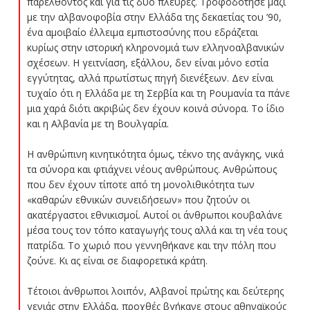
παρελθόντος και για τις δύο πλευρές. Τροφοδότησε μαζί
με την αλβανοφοβία στην Ελλάδα της δεκαετίας του ’90,
ένα αμοιβαίο έλλειμα εμπιστοσύνης που εδράζεται
κυρίως στην ιστορική κληρονομιά των ελληνοαλβανικών
σχέσεων. Η γειτνίαση, εξάλλου, δεν είναι μόνο εστία
εγγύτητας, αλλά πρωτίστως πηγή διενέξεων. Δεν είναι
τυχαίο ότι η Ελλάδα με τη Σερβία και τη Ρουμανία τα πάνε
μια χαρά διότι ακριβώς δεν έχουν κοινά σύνορα. Το ίδιο
και η Αλβανία με τη Βουλγαρία.
Η ανθρώπινη κινητικότητα όμως, τέκνο της ανάγκης, νικά
τα σύνορα και φτιάχνει νέους ανθρώπους. Ανθρώπους
που δεν έχουν τίποτε από τη μονολιθικότητα των
«καθαρών εθνικών συνειδήσεων» που ζητούν οι
ακατέργαστοι εθνικισμοί. Αυτοί οι άνθρωποι κουβαλάνε
μέσα τους τον τόπο καταγωγής τους αλλά και τη νέα τους
πατρίδα. Το χωριό που γεννηθήκανε και την πόλη που
ζούνε. Κι ας είναι σε διαφορετικά κράτη.
Τέτοιοι άνθρωποι λοιπόν, Αλβανοί πρώτης και δεύτερης
γενιάς στην Ελλάδα, προχθές βγήκανε στους αθηναϊκούς