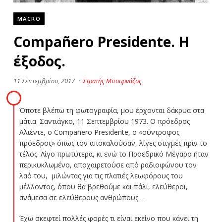
MACRO
Compañero Presidente. Η
έξοδος.
11 Σεπτεμβρίου, 2017
·
Στρατής Μπουρνάζος
Όποτε βλέπω τη φωτογραφία, μου έρχονται δάκρυα στα
μάτια. Σαντιάγκο, 11 Σεπτεμβρίου 1973. Ο πρόεδρος
Αλιέντε, ο Compañero Presidente, o «σύντροφος
πρόεδρος» όπως τον αποκαλούσαν, λίγες στιγμές πριν το
τέλος. Λίγο πρωτύτερα, κι ενώ το Προεδρικό Μέγαρο ήταν
περικυκλωμένο, αποχαιρετούσε από ραδιοφώνου τον
λαό του, μιλώντας για τις πλατιές λεωφόρους του
μέλλοντος, όπου θα βρεθούμε και πάλι, ελεύθεροι,
ανάμεσα σε ελεύθερους ανθρώπους…
Έχω σκεφτεί πολλές φορές τι είναι εκείνο που κάνει τη