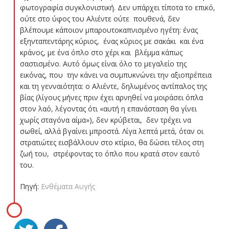
φωτογραφία συγκλονιστική. Δεν υπάρχει τίποτα το επικό,
ούτε στο ύφος του Αλιέντε ούτε πουθενά, δεν
βλέπουμε κάποιον μπαρουτοκαπνισμένο ηγέτη: ένας
εξηνταπεντάρης κύριος, ένας κύριος με σακάκι και ένα
κράνος, με ένα όπλο στο χέρι και βλέμμα κάπως
σαστισμένο. Αυτό όμως είναι όλο το μεγαλείο της
εικόνας, που την κάνει να συμπυκνώνει την αξιοπρέπεια
και τη γενναιότητα: ο Αλιέντε, δηλωμένος αντίπαλος της
βίας (λίγους μήνες πριν έχει αρνηθεί να μοιράσει όπλα
στον λαό, λέγοντας ότι «αυτή η επανάσταση θα γίνει
χωρίς σταγόνα αίμα»), δεν κρύβεται, δεν τρέχει να
σωθεί, αλλά βγαίνει μπροστά. Λίγα λεπτά μετά, όταν οι
στρατιώτες εισβάλλουν στο κτίριο, θα δώσει τέλος στη
ζωή του, στρέφοντας το όπλο που κρατά στον εαυτό
του.
Πηγή:
Ενθέματα Αυγής