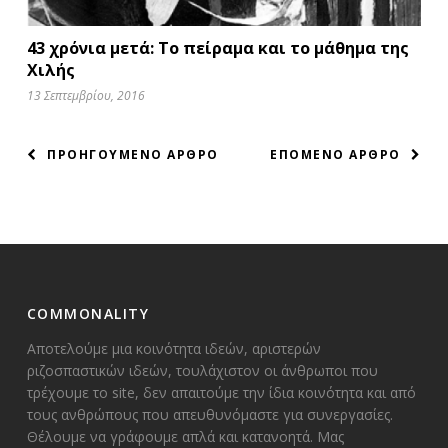
43 χρόνια μετά: Το πείραμα και το μάθημα της
Χιλής
13 Σεπτεμβρίου, 2016
ΠΛΟΗΓΗΣΗ
ΠΡΟΗΓΟΥΜΕΝΟ ΑΡΘΡΟ
ΕΠΟΜΕΝΟ ΑΡΘΡΟ
ΑΡΘΡΩΝ
COMMONALITY
Αποτελούμε μια κοινότητα ιδεών, αριστερών
ριζοσπαστικών ιδεών, τουλάχιστον οι άνθρωποι που
τρέχουμε το site, δεν απαιτούμε την ίδια κοινότητα και από
τους ανθρώπους που απευθυνόμαστε για συνεργασίες.
Θέλουμε να γράφουμε απλά και κατανοητά. Μας