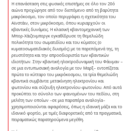
Η επανάσταση στις φυσικές επιστήμες σε όλο τον 20ό
αιώνα προχώρησε από τον διεπόμενο από τη βαρύτητα
μακρόκοσμο, τον οποίο περιγράφει η σχετικότητα του
Αϊνστάιν, στον μικρόκοσμο, όπου κυριαρχούν οι
κβαντικές δυνάμεις. Η κλασική κβαντομηχανική των
Μπορ-Χάιζενμπεργκ εγκαθίδρυσε τη θεμελιώδη
πολικότητα του σωματιδίου και του κύματος (ο
κυματοσωματιδιακός δυισμός) με τα παρεπόμενά της, τη
ρευστότητα και την απροσδιοριστία των κβαντικών
ιδιοτήτων. Στην κβαντική ηλεκτροδυναμική του Φάινμαν –
σε μια εντυπωσιακή αναλογία με τον Μαρξ– εντοπίζεται
πρώτα το κύτταρο του μικρόκοσμου, τα τρία θεμελιώδη
κβαντικά συμβάντα: μετακίνηση ηλεκτρονίου και
φωτονίου και σύζευξη ηλεκτρονίου-φωτονίου. Από αυτά
προκύπτει το σύνολο των φαινομένων του πεδίου, στη
μελέτη των οποίων –σε μια παραπέρα αναλογία–
χρησιμοποιούνται αφαιρέσεις, όπως η ιδανική μάζα και το
ιδανικό φορτίο, με τιμές διαφορετικές από τα πραγματικά,
πειραματικώς παρατηρούμενα μεγέθη.