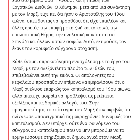
εσύ στο βιβλίο σου Η Άνοδος και η Πτώση των
Εργατικών Διεθνών. Ο Χάιντμαν, μετά από μια συνάντηση
με τον Μαρξ, είχε πει ότι ήταν ο Αριστοτέλης του 19ου
αιώνα, σπεύδοντας να προσθέσει ότι είχε επιπλέον και
άλλες αρετές: την επαφή με τη ζωή και τα κοινά, την
επαναστατική θέρμη, την αναλυτική ικανότητα του
Σπινόζα και άλλων αστών σοφών. Αυτό, εκτιμούσε, τον
έκανε τον κορυφαίο σύγχρονο στοχαστή.
Κάθε έντιμη, απροκατάληπτη ενασχόληση με το έργο του
Μαρξ, με τον ανεξάντλητο πλούτο των ιδεών του,
επιβεβαιώνει αυτή την εικόνα. Οι απολογητές του
κεφαλαίου προσπαθούν επίμονα να εμφανίσουν ότι ο
Μαρξ ανέλυσε επαρκώς τον καπιταλισμό του 19ου αιώνα,
αλλά απέτυχε μοιραία να προβλέψει τις μετέπειτα
εξελίξεις και τις δομικές αλλαγές του. Στην
πραγματικότητα, το επίτευγμα του Μαρξ ήταν ακριβώς ότι
ανίχνευσε υποδειγματικά τις μακροχρόνιες δυναμικές του
καπιταλισμού. Δεν υπάρχει ούτε ένα φαινόμενο του
σύγχρονου καπιταλισμού που να μην μπορούμε να το
ερμηνεύσουμε στηριζόμενοι δημιουργικά στον Μαρξ.