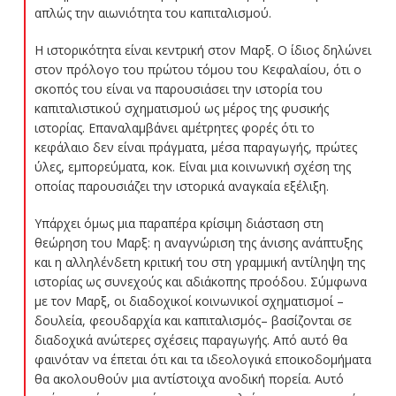
απλώς την αιωνιότητα του καπιταλισμού.
Η ιστορικότητα είναι κεντρική στον Μαρξ. Ο ίδιος δηλώνει
στον πρόλογο του πρώτου τόμου του Κεφαλαίου, ότι ο
σκοπός του είναι να παρουσιάσει την ιστορία του
καπιταλιστικού σχηματισμού ως μέρος της φυσικής
ιστορίας. Επαναλαμβάνει αμέτρητες φορές ότι το
κεφάλαιο δεν είναι πράγματα, μέσα παραγωγής, πρώτες
ύλες, εμπορεύματα, κοκ. Είναι μια κοινωνική σχέση της
οποίας παρουσιάζει την ιστορικά αναγκαία εξέλιξη.
Υπάρχει όμως μια παραπέρα κρίσιμη διάσταση στη
θεώρηση του Μαρξ: η αναγνώριση της άνισης ανάπτυξης
και η αλληλένδετη κριτική του στη γραμμική αντίληψη της
ιστορίας ως συνεχούς και αδιάκοπης προόδου. Σύμφωνα
με τον Μαρξ, οι διαδοχικοί κοινωνικοί σχηματισμοί –
δουλεία, φεουδαρχία και καπιταλισμός– βασίζονται σε
διαδοχικά ανώτερες σχέσεις παραγωγής. Από αυτό θα
φαινόταν να έπεται ότι και τα ιδεολογικά εποικοδομήματα
θα ακολουθούν μια αντίστοιχα ανοδική πορεία. Αυτό