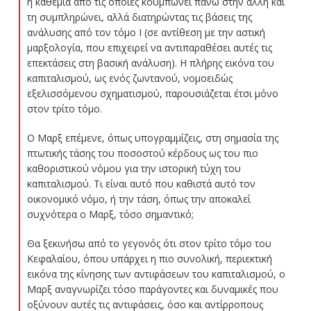
η καθεμιά από τις οποίες κουμπώνει πάνω στην άλλη και
τη συμπληρώνει, αλλά διατηρώντας τις βάσεις της
ανάλυσης από τον τόμο Ι (σε αντίθεση με την αστική
μαρξολογία, που επιχειρεί να αντιπαραθέσει αυτές τις
επεκτάσεις στη βασική ανάλυση). Η πλήρης εικόνα του
καπιταλισμού, ως ενός ζωντανού, νομοειδώς
εξελισσόμενου σχηματισμού, παρουσιάζεται έτσι μόνο
στον τρίτο τόμο.
Ο Μαρξ επέμενε, όπως υπογραμμίζεις, στη σημασία της
πτωτικής τάσης του ποσοστού κέρδους ως του πιο
καθοριστικού νόμου για την ιστορική τύχη του
καπιταλισμού. Τι είναι αυτό που καθιστά αυτό τον
οικονομικό νόμο, ή την τάση, όπως την αποκαλεί
συχνότερα ο Μαρξ, τόσο σημαντικό;
Θα ξεκινήσω από το γεγονός ότι στον τρίτο τόμο του
Κεφαλαίου, όπου υπάρχει η πιο συνολική, περιεκτική
εικόνα της κίνησης των αντιφάσεων του καπιταλισμού, ο
Μαρξ αναγνωρίζει τόσο παράγοντες και δυναμικές που
οξύνουν αυτές τις αντιφάσεις, όσο και αντίρροπους