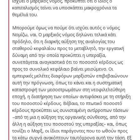
ισχύει ο μαρξικός νόμος, προκύπτει ότι ο ίδιος ο
καπιταλισμός τείνει να υποσκάπτει μακροχρόνια τα
θεμέλιά του.
Μπορούμε όμως να πούμε ότι ισχύει αυτός ο νόμος;
Νομίζω, ναι. Ο μαρξικός νόμος δηλώνει τελικά κάτι
πρόδηλο, ότι η διαρκής αύξηση της αναλογίας του
σταθερού κεφαλαίου προς το μεταβλητό, την εργατική
δύναμη από την οποία προκύπτει η υπεραξία,
συνεπάγεται αναγκαστικά ότι το ποσοστό κέρδους ως
προς το συνολικό κεφάλαιο βαίνει μειούμενο. Οι
εμπειρικές μελέτες διαφόρων μαρξιστών επιβεβαιώνουν
αυτή την πρόγνωση, όπως το κάνει και η συστηματική
καταστροφή των μεσοστρωμάτων στη νεοφιλελεύθερη
εποχή, η διατήρηση των οποίων αντιφάσκει με τη στήριξη
του ποσοστού κέρδους. Βέβαια, το πτωτικό ποσοστό
κέρδους προκύπτει ως συνισταμένη αντίρροπων τάσεων
–από τη μια η αύξηση της οργανικής σύνθεσης, από την
άλλη η αύξηση του ποσοστού της υπεραξίας– και, όπως
τονίζει ο Μαρξ, οι ίδιοι παράγοντες που το ωθούν προς
τα κάτω συχνά ανακόπτουν ταυτόχρονα αυτή την τάση. Εξ