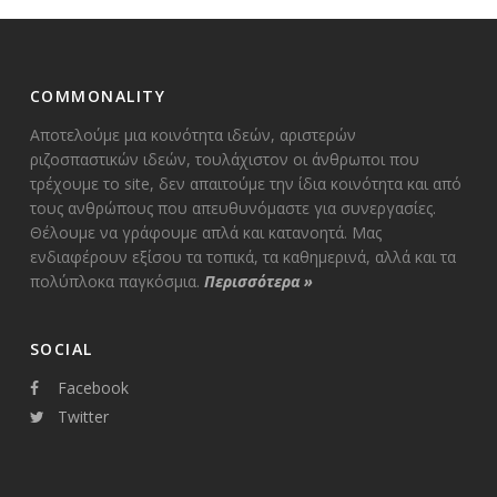
COMMONALITY
Αποτελούμε μια κοινότητα ιδεών, αριστερών
ριζοσπαστικών ιδεών, τουλάχιστον οι άνθρωποι που
τρέχουμε το site, δεν απαιτούμε την ίδια κοινότητα και από
τους ανθρώπους που απευθυνόμαστε για συνεργασίες.
Θέλουμε να γράφουμε απλά και κατανοητά. Μας
ενδιαφέρουν εξίσου τα τοπικά, τα καθημερινά, αλλά και τα
πολύπλοκα παγκόσμια.
Περισσότερα
»
SOCIAL
Facebook
Twitter