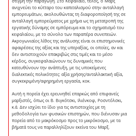
στιγμή την παραγωγή. Στο Κεφάλαιο, τέλος, ο Μαρξ
ανιχνεύει το κύτταρο του καπιταλισμού στην ανταλλαγή
εμπορευμάτων, ακολουθώντας τη διαφοροποίησή της σε
ανταλλαγή εμπορεύματος με χρήμα ως τη μετατροπή της
εργατικής δύναμης σε εμπόρευμα και το σχηματισμό του
κεφαλαίου, με το σύνολο των παραπέρα συνεπειών.
Ακρογωνιαίος λίθος της ανάλυσης είναι οι επιστημονικές
αφαιρέσεις της αξίας και της υπεραξίας, οι οποίες, αν και
δεν αντιστοιχούν επακριβώς στις τιμές και το μέσο
κέρδος, συγκεφαλαιώνουν τις δυναμικές που
κατευθύνουν την ανάπτυξη, με τις υποκείμενες
διαλεκτικές πολικότητες: αξία χρήσης/ανταλλακτική αξία,
συγκεκριμένη/αφηρημένη εργασία, κοκ.
Αυτή η πορεία έχει ερευνηθεί επαρκώς από επιφανείς
μαρξιστές, όπως οι Β. Βιγκότσκι, Ιλιένκοφ, Ροσντόλσκι,
κ.ά. Δεν ισχύει το ίδιο για τις αντιστοιχίες με τη
μεθοδολογία των φυσικών επιστημών, που διένυσαν μια
πορεία από το μακρόκοσμο προς το μικρόκοσμο, με τα
βήματά τους να παραλληλίζουν εκείνα του Μαρξ.