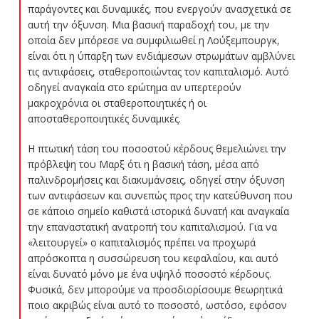
παράγοντες και δυναμικές, που ενεργούν ανασχετικά σε
αυτή την όξυνση. Μια βασική παραδοχή του, με την
οποία δεν μπόρεσε να συμφιλιωθεί η Λούξεμπουργκ,
είναι ότι η ύπαρξη των ενδιάμεσων στρωμάτων αμβλύνει
τις αντιφάσεις, σταθεροποιώντας τον καπιταλισμό. Αυτό
οδηγεί αναγκαία στο ερώτημα αν υπερτερούν
μακροχρόνια οι σταθεροποιητικές ή οι
αποσταθεροποιητικές δυναμικές.
Η πτωτική τάση του ποσοστού κέρδους θεμελιώνει την
πρόβλεψη του Μαρξ ότι η βασική τάση, μέσα από
παλινδρομήσεις και διακυμάνσεις, οδηγεί στην όξυνση
των αντιφάσεων και συνεπώς προς την κατεύθυνση που
σε κάποιο σημείο καθιστά ιστορικά δυνατή και αναγκαία
την επαναστατική ανατροπή του καπιταλισμού. Για να
«λειτουργεί» ο καπιταλισμός πρέπει να προχωρά
απρόσκοπτα η συσσώρευση του κεφαλαίου, και αυτό
είναι δυνατό μόνο με ένα υψηλό ποσοστό κέρδους.
Φυσικά, δεν μπορούμε να προσδιορίσουμε θεωρητικά
ποιο ακριβώς είναι αυτό το ποσοστό, ωστόσο, εφόσον