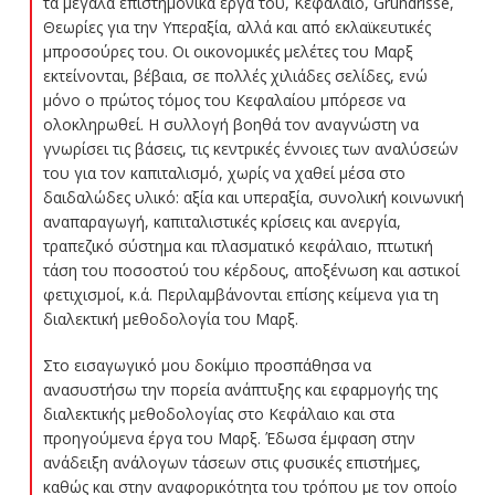
τα μεγάλα επιστημονικά έργα του, Κεφάλαιο, Grundrisse,
Θεωρίες για την Υπεραξία, αλλά και από εκλαϊκευτικές
μπροσούρες του. Οι οικονομικές μελέτες του Μαρξ
εκτείνονται, βέβαια, σε πολλές χιλιάδες σελίδες, ενώ
μόνο ο πρώτος τόμος του Κεφαλαίου μπόρεσε να
ολοκληρωθεί. Η συλλογή βοηθά τον αναγνώστη να
γνωρίσει τις βάσεις, τις κεντρικές έννοιες των αναλύσεών
του για τον καπιταλισμό, χωρίς να χαθεί μέσα στο
δαιδαλώδες υλικό: αξία και υπεραξία, συνολική κοινωνική
αναπαραγωγή, καπιταλιστικές κρίσεις και ανεργία,
τραπεζικό σύστημα και πλασματικό κεφάλαιο, πτωτική
τάση του ποσοστού του κέρδους, αποξένωση και αστικοί
φετιχισμοί, κ.ά. Περιλαμβάνονται επίσης κείμενα για τη
διαλεκτική μεθοδολογία του Μαρξ.
Στο εισαγωγικό μου δοκίμιο προσπάθησα να
ανασυστήσω την πορεία ανάπτυξης και εφαρμογής της
διαλεκτικής μεθοδολογίας στο Κεφάλαιο και στα
προηγούμενα έργα του Μαρξ. Έδωσα έμφαση στην
ανάδειξη ανάλογων τάσεων στις φυσικές επιστήμες,
καθώς και στην αναφορικότητα του τρόπου με τον οποίο