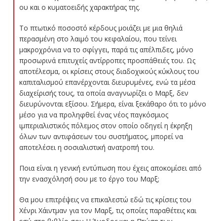
ου και ο κυματοειδής χαρακτήρας της.
Το πτωτικό ποσοστό κέρδους μοιάζει με μια θηλιά
περασμένη στο λαιμό του κεφαλαίου, που τείνει
μακροχρόνια να το σφίγγει, παρά τις απέλπιδες, μόνο
προσωρινά επιτυχείς αντίρροπες προσπάθειές του. Ως
αποτέλεσμα, οι κρίσεις στους διαδοχικούς κύκλους του
καπιταλισμού επανέρχονται διευρυμένες, ενώ τα μέσα
διαχείρισής τους, τα οποία αναγνωρίζει ο Μαρξ, δεν
διευρύνονται εξίσου. Σήμερα, είναι ξεκάθαρο ότι το μόνο
μέσο για να προληφθεί ένας νέος παγκόσμιος
ιμπεριαλιστικός πόλεμος στον οποίο οδηγεί η έκρηξη
όλων των αντιφάσεων του συστήματος, μπορεί να
αποτελέσει η σοσιαλιστική ανατροπή του.
Ποια είναι η γενική εντύπωση που έχεις αποκομίσει από
την ενασχόλησή σου με το έργο του Μαρξ;
Θα μου επιτρέψεις να επικαλεστώ εδώ τις κρίσεις του
Χένρι Χάιντμαν για τον Μαρξ, τις οποίες παραθέτεις και