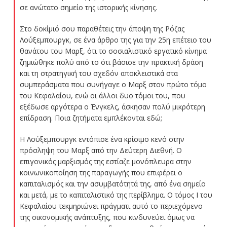
σε ανώτατο σημείο της ιστορικής κίνησης.
Στο δοκίμιό σου παραθέτεις την άποψη της Ρόζας
Λούξεμπουργκ, σε ένα άρθρο της για την 25η επέτειο του
θανάτου του Μαρξ, ότι το σοσιαλιστικό εργατικό κίνημα
ζημιώθηκε πολύ από το ότι βάσισε την πρακτική δράση
και τη στρατηγική του σχεδόν αποκλειστικά στα
συμπεράσματα που συνήγαγε ο Μαρξ στον πρώτο τόμο
του Κεφαλαίου, ενώ οι άλλοι δυο τόμοι του, που
εξέδωσε αργότερα ο Ένγκελς, άσκησαν πολύ μικρότερη
επίδραση. Ποια ζητήματα εμπλέκονται εδώ;
Η Λούξεμπουργκ εντόπισε ένα κρίσιμο κενό στην
πρόσληψη του Μαρξ από την Δεύτερη Διεθνή. Ο
επιγονικός μαρξισμός της εστίαζε μονόπλευρα στην
κοινωνικοποίηση της παραγωγής που επιφέρει ο
καπιταλισμός και την ασυμβατότητά της, από ένα σημείο
και μετά, με το καπιταλιστικό της περίβλημα. Ο τόμος Ι του
Κεφαλαίου τεκμηριώνει πράγματι αυτό το περιεχόμενο
της οικονομικής ανάπτυξης, που κινδυνεύει όμως να