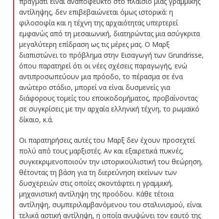
πράγματι είναι αναπόφευκτο στο πλαίσιο μιας γραμμικής
αντίληψης, δεν επιβεβαιώνεται όμως ιστορικά: η
φιλοσοφία και η τέχνη της αρχαιότητας υπερτερεί
εμφανώς από τη μεσαιωνική, διατηρώντας μια ασύγκριτα
μεγαλύτερη επίδραση ως τις μέρες μας. Ο Μαρξ
διαπιστώνει το πρόβλημα στην Εισαγωγή των Grundrisse,
όπου παρατηρεί ότι οι νέες σχέσεις παραγωγής, ενώ
αντιπροσωπεύουν μια πρόοδο, το πέρασμα σε ένα
ανώτερο στάδιο, μπορεί να είναι δυσμενείς για
διάφορους τομείς του εποικοδομήματος, προβαίνοντας
σε συγκρίσεις με την αρχαία ελληνική τέχνη, το ρωμαϊκό
δίκαιο, κ.ά.
Οι παρατηρήσεις αυτές του Μαρξ δεν έχουν προσεχτεί
πολύ από τους μαρξιστές. Αν και εξαιρετικά πυκνές,
συγκεκριμενοποιούν την ιστορικοϋλιστική του θεώρηση,
θέτοντας τη βάση για τη διερεύνηση εκείνων των
δυσχερειών στις οποίες σκοντάφτει η γραμμική,
μηχανιστική αντίληψη της προόδου. Κάθε τέτοια
αντίληψη, συμπεριλαμβανόμενου του σταλινισμού, είναι
τελικά αστική αντίληψη, η οποία ανυψώνει τον εαυτό της