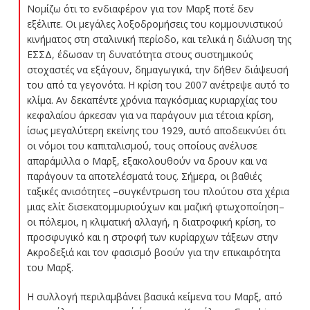
Νομίζω ότι το ενδιαφέρον για τον Μαρξ ποτέ δεν
εξέλιπε. Οι μεγάλες λοξοδρομήσεις του κομμουνιστικού
κινήματος στη σταλινική περίοδο, και τελικά η διάλυση της
ΕΣΣΔ, έδωσαν τη δυνατότητα στους συστημικούς
στοχαστές να εξάγουν, δημαγωγικά, την δήθεν διάψευσή
του από τα γεγονότα. Η κρίση του 2007 ανέτρεψε αυτό το
κλίμα. Αν δεκαπέντε χρόνια παγκόσμιας κυριαρχίας του
κεφαλαίου άρκεσαν για να παράγουν μια τέτοια κρίση,
ίσως μεγαλύτερη εκείνης του 1929, αυτό αποδεικνύει ότι
οι νόμοι του καπιταλισμού, τους οποίους ανέλυσε
απαράμιλλα ο Μαρξ, εξακολουθούν να δρουν και να
παράγουν τα αποτελέσματά τους. Σήμερα, οι βαθιές
ταξικές ανισότητες –συγκέντρωση του πλούτου στα χέρια
μιας ελίτ δισεκατομμυριούχων και μαζική φτωχοποίηση–
οι πόλεμοι, η κλιματική αλλαγή, η διατροφική κρίση, το
προσφυγικό και η στροφή των κυρίαρχων τάξεων στην
Ακροδεξιά και τον φασισμό βοούν για την επικαιρότητα
του Μαρξ.
Η συλλογή περιλαμβάνει βασικά κείμενα του Μαρξ, από