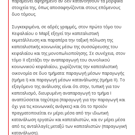
παραμείνει αφηρημένο αν δεν κατανοηθούν τα μορφικά
στοιχεία της, όπως αποσαφηνίζονται στους επόμενους
δυο τόμους.
Συγκεκριμένα, σε αδρές γραμμές, στον πρώτο τόμο του
Κεφαλαίου ο Μαρξ εξηγεί την καπιταλιστική
εκμετάλλευση και παραπέρα την ταξική πόλωση της
καπιταλιστικής κοινωνίας μέσω της συσσώρευσης του
κεφαλαίου και της μονοπωλιοποίησης. Σε συνέχεια, στον
τόμο ΙΙ εξετάζει την αναπαραγωγή του συνολικού
κοινωνικού κεφαλαίου, χωρίζοντας την καπιταλιστική
οικονομία σε δυο τμήματα: παραγωγή μέσων παραγωγής
(τμήμα Ι) και παραγωγή μέσων κατανάλωσης (τμήμα ΙΙ). Το
εξαγόμενο της ανάλυσης είναι ότι στην, τυπική για τον
καπιταλισμό, διευρυμένη αναπαραγωγή το τμήμα Ι
αναπτύσσεται ταχύτερα (παραγωγή για την παραγωγή και
όχι για τις κοινωνικές ανάγκες) και ότι το προϊόν
πραγματοποιείται εν μέρει μέσα από την ιδιωτική
κατανάλωση εργατών και καπιταλιστών, και εν μέρει μέσα
από τις ανταλλαγές μεταξύ των καπιταλιστών (παραγωγική
κατανάλωση).