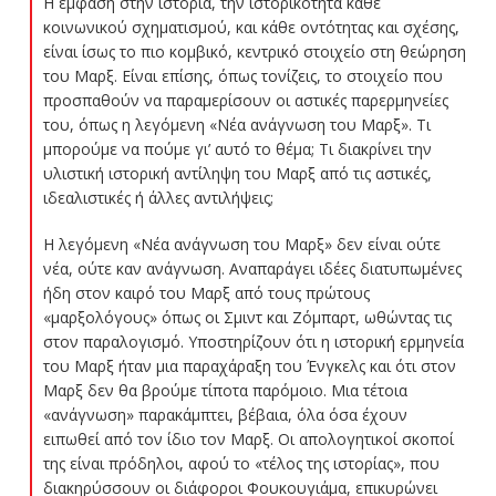
Η έμφαση στην ιστορία, την ιστορικότητα κάθε
κοινωνικού σχηματισμού, και κάθε οντότητας και σχέσης,
είναι ίσως το πιο κομβικό, κεντρικό στοιχείο στη θεώρηση
του Μαρξ. Είναι επίσης, όπως τονίζεις, το στοιχείο που
προσπαθούν να παραμερίσουν οι αστικές παρερμηνείες
του, όπως η λεγόμενη «Νέα ανάγνωση του Μαρξ». Τι
μπορούμε να πούμε γι’ αυτό το θέμα; Τι διακρίνει την
υλιστική ιστορική αντίληψη του Μαρξ από τις αστικές,
ιδεαλιστικές ή άλλες αντιλήψεις;
Η λεγόμενη «Νέα ανάγνωση του Μαρξ» δεν είναι ούτε
νέα, ούτε καν ανάγνωση. Αναπαράγει ιδέες διατυπωμένες
ήδη στον καιρό του Μαρξ από τους πρώτους
«μαρξολόγους» όπως οι Σμιντ και Ζόμπαρτ, ωθώντας τις
στον παραλογισμό. Υποστηρίζουν ότι η ιστορική ερμηνεία
του Μαρξ ήταν μια παραχάραξη του Ένγκελς και ότι στον
Μαρξ δεν θα βρούμε τίποτα παρόμοιο. Μια τέτοια
«ανάγνωση» παρακάμπτει, βέβαια, όλα όσα έχουν
ειπωθεί από τον ίδιο τον Μαρξ. Οι απολογητικοί σκοποί
της είναι πρόδηλοι, αφού το «τέλος της ιστορίας», που
διακηρύσσουν οι διάφοροι Φουκουγιάμα, επικυρώνει