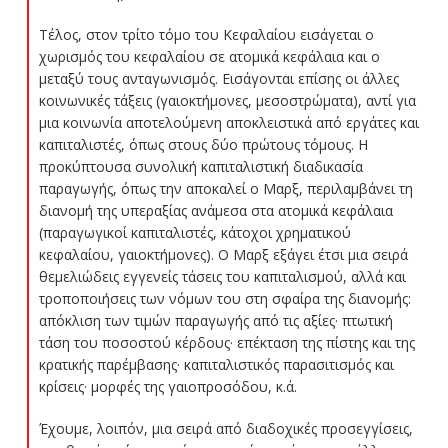
Τέλος, στον τρίτο τόμο του Κεφαλαίου εισάγεται ο
χωρισμός του κεφαλαίου σε ατομικά κεφάλαια και ο
μεταξύ τους ανταγωνισμός. Εισάγονται επίσης οι άλλες
κοινωνικές τάξεις (γαιοκτήμονες, μεσοστρώματα), αντί για
μια κοινωνία αποτελούμενη αποκλειστικά από εργάτες και
καπιταλιστές, όπως στους δύο πρώτους τόμους. Η
προκύπτουσα συνολική καπιταλιστική διαδικασία
παραγωγής, όπως την αποκαλεί ο Μαρξ, περιλαμβάνει τη
διανομή της υπεραξίας ανάμεσα στα ατομικά κεφάλαια
(παραγωγικοί καπιταλιστές, κάτοχοι χρηματικού
κεφαλαίου, γαιοκτήμονες). Ο Μαρξ εξάγει έτσι μια σειρά
θεμελιώδεις εγγενείς τάσεις του καπιταλισμού, αλλά και
τροποποιήσεις των νόμων του στη σφαίρα της διανομής:
απόκλιση των τιμών παραγωγής από τις αξίες· πτωτική
τάση του ποσοστού κέρδους· επέκταση της πίστης και της
κρατικής παρέμβασης· καπιταλιστικός παρασιτισμός και
κρίσεις· μορφές της γαιοπροσόδου, κ.ά.
Έχουμε, λοιπόν, μια σειρά από διαδοχικές προσεγγίσεις,