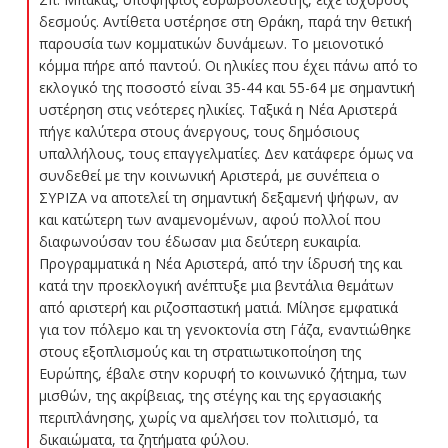
δεσμούς. Αντίθετα υστέρησε στη Θράκη, παρά την θετική
παρουσία των κομματικών δυνάμεων. Το μειονοτικό
κόμμα πήρε από παντού. Οι ηλικίες που έχει πάνω από το
εκλογικό της ποσοστό είναι 35-44 και 55-64 με σημαντική
υστέρηση στις νεότερες ηλικίες. Ταξικά η Νέα Αριστερά
πήγε καλύτερα στους άνεργους, τους δημόσιους
υπαλλήλους, τους επαγγελματίες. Δεν κατάφερε όμως να
συνδεθεί με την κοινωνική Αριστερά, με συνέπεια ο
ΣΥΡΙΖΑ να αποτελεί τη σημαντική δεξαμενή ψήφων, αν
και κατώτερη των αναμενομένων, αφού πολλοί που
διαφωνούσαν του έδωσαν μια δεύτερη ευκαιρία.
Προγραμματικά η Νέα Αριστερά, από την ίδρυσή της και
κατά την προεκλογική ανέπτυξε μια βεντάλια θεμάτων
από αριστερή και ριζοσπαστική ματιά. Μίλησε εμφατικά
για τον πόλεμο και τη γενοκτονία στη Γάζα, εναντιώθηκε
στους εξοπλισμούς και τη στρατιωτικοποίηση της
Ευρώπης, έβαλε στην κορυφή το κοινωνικό ζήτημα, των
μισθών, της ακρίβειας, της στέγης και της εργασιακής
περιπλάνησης, χωρίς να αμελήσει τον πολιτισμό, τα
δικαιώματα, τα ζητήματα φύλου.