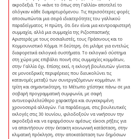
ακροδεξιά. Το «κάνε το όπως στη Γαλλία» αποτελεί το
σλόγκαν κάθε διαμαρτυρόμενου. Τις περισσότερες φορές
αποσιωπώνται μια σειρά ιδιαιτερότητες του γαλλικού
παραδείγματος. Η πρώτη, ότι δεν είναι μια κεντροαριστερή
συμμαχία, αλλά μια συμμαχία της Ριζοσπαστικής
Αριστεράς με τους σοσιαλιστές, τους Πράσινους και το
Κομμουνιστικό Κόμμα. Η δεύτερη, ότι μιλάμε για εντελώς
διαφορετικά εκλογικά συστήματα. Το εκλογικό σύστημα
στη χώρα μας επιβάλει ποινή στις συμμαχίες κομμάτων,
στην Γαλλία όχι. Επίσης εκεί, η εκλογή βουλευτών γίνεται
σε μονοεδρικές περιφέρειες που διευκολύνει τις
κατανομές μεταξύ των συνεργαζόμενων κομμάτων. Η
τρίτη και σημαντικότερη, το Μέτωπο χτίστηκε πάνω σε μια
σοβαρή προγραμματική συμφωνία, με σαφή
αντινεοφιλελεύθερο χαρακτήρα και συγκεκριμένη
χρονοσειρά αλλαγών. Για παράδειγμα, στις βουλευτικές
εκλογές στις 30 Ιουνίου, φιλοδοξούν να νικήσουν την
ακροδεξιά και να εφαρμόσουν αμέσως: είκοσι ρήξεις για
να απαντήσουν στην έκτακτη κοινωνική κατάσταση, στην
κλιματική πρόκληση, στην αποκατάσταση των δημόσιων