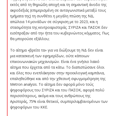
εκτός από τη θηριώδη αποχή και τη σημαντική άνοδο της
ακροδεξιάς (επιμερισμένη σε ανταγωνιστικά μεταξύ τους
τμήματα της) τη συνθέτει η μεγάλη πτώση της ΝΔ,
απώλεια 14 μονάδων σε σύγκριση με το 2023, και η
στασιμότητα της κεντροαριστεράς. ΣΥΡΙΖΑ και ΠΑΣΟΚ δεν
εισέπραξαν από την ήττα του κυβερνώντος κόμματος. Πως
θα μπορούσε εξάλλου;
Το αίτημα «βρείτε τα» για να διώξουμε τη ΝΔ δεν είναι
μια κατασκευή των εφημερίδων, ούτε κάποιων
επικοινωνιακών μηχανισμών. Είναι ένα γνήσιο λαϊκό
αίτημα που έρχεται από τα κάτω. Το διαπιστώσανε όλοι
και όλες που ενεπλάκησαν στην προεκλογική καμπάνια,
επαληθεύθηκε και από την χθεσινή σφυγμομέτρηση της
Metron analysis. Το αίτημα δεν αφορά μόνο τούς
ψηφοφόρους του ΣΥΡΙΖΑ και του ΠΑΣΟΚ, αφορά πολύ
περισσότερους, ακόμα και τους ανθρώπους της
Αριστεράς, 75% είναι θετικοί, συμπεριλαμβανομένων των
ψηφοφόρων του ΚΚΕ.