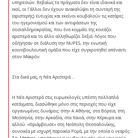
υπηρεσιών. Βεβαίως τα πράγματα δεν είναι ιδανικά και
εκεί, οι Γάλλοι δεν έχουν ανακαλύψει τη συνταγή της
(αριστερής) ευτυχίας και εκείνοι κουβαλούν τις κατάρες
του ηγεμονισμού και των αντιφάσεων της
σοσιαλδημοκρατίας, που ένα κομμάτι της κοιτάζει
αριστερά και το άλλο αλληθωρίζει δεξιά. Λόγοι που
οδήγησαν σε διάλυση την NUPES, την ενωτική
κοινοβουλευτική ομάδα που είχε συγκροτηθεί απέναντι
στον Μακρόν.
Στα δικά μας, η Νέα Αριστερά…
Η Νέα Αριστερά στις ευρωεκλογές υπέστη πολλαπλά
κατάγματα, διασώθηκε μόνο στις περιοχές που είχε
οργανωμένες δυνάμεις: στην Α Αθήνας, στα Βόρεια, στη
Μεσσηνία, στην Αρκαδία, στα Χανιά, στην Κέρκυρα και
αλλού. «Θριάμβευσε» στη Νεάπολη Θεσσαλονίκης,
συνοικία με ισχυρή παροικία Ρομά, με την οποία ο νεαρός
Σπ. Μπάκας, υποψήφιος ευρωβουλευτής, είχε ισχυρούς