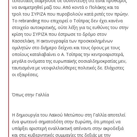
τελευταίος διαμήνυσε σε συνέντευξη ότι είναι πρόθυμος
να αναμετρηθεί μαζί του. Από κοντά ο Πολάκης και τα
τρολ του ΣΥΡΙΖΑ που πυροβολούν κατά ριπές τον πρώην.
Το rebranding που επιχειρεί ο Τσίπρας δεν έχει κανένα
στοιχείο αυτοκριτικής, ούτε λέξη για τις ευθύνες του στην
κρίση του ΣΥΡΙΖΑ που έστρωσε το δρόμο στον
Κασσελάκη. Η ακτινογραφία των προσκεκλημένων
ομιλητών στο διήμερο δείχνει και τους όρους με τους
οποίους καταλαβαίνει ο Α. Τσίπρας την κεντροαριστερά,
μεγάλα ονόματα της ευρωπαϊκής σοσιαλδημοκρατίας μεν,
ταυτισμένα με νεοφιλελεύθερες πολιτικές δε. Ελάχιστες
οι εξαιρέσεις.
Όπως στην Γαλλία
Η δημιουργία του Λαϊκού Μετώπου στη Γαλλία αποτελεί
ένα φωτεινό σηματοδότη στην Ευρώπη, ότι μπορεί να
υπάρξει αριστερή εναλλακτική απέναντι στην ακροδεξιά
και στις κυβερνητικές συμμαχίες της δεξιάς με την