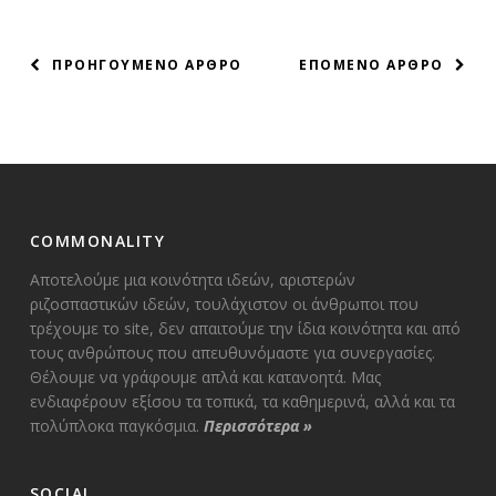
ΠΛΟΗΓΗΣΗ
ΠΡΟΗΓΟΥΜΕΝΟ ΑΡΘΡΟ
ΕΠΟΜΕΝΟ ΑΡΘΡΟ
ΑΡΘΡΩΝ
COMMONALITY
Αποτελούμε μια κοινότητα ιδεών, αριστερών
ριζοσπαστικών ιδεών, τουλάχιστον οι άνθρωποι που
τρέχουμε το site, δεν απαιτούμε την ίδια κοινότητα και από
τους ανθρώπους που απευθυνόμαστε για συνεργασίες.
Θέλουμε να γράφουμε απλά και κατανοητά. Μας
ενδιαφέρουν εξίσου τα τοπικά, τα καθημερινά, αλλά και τα
πολύπλοκα παγκόσμια.
Περισσότερα
»
SOCIAL