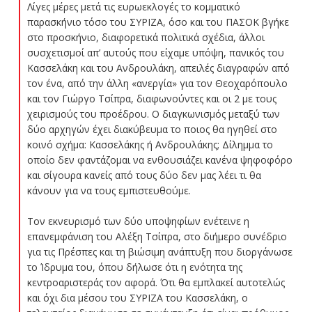
Λίγες μέρες μετά τις ευρωεκλογές το κομματικό
παρασκήνιο τόσο του ΣΥΡΙΖΑ, όσο και του ΠΑΣΟΚ βγήκε
στο προσκήνιο, διαφορετικά πολιτικά σχέδια, άλλοι
συσχετισμοί απ’ αυτούς που είχαμε υπόψη, πανικός του
Κασσελάκη και του Ανδρουλάκη, απειλές διαγραφών από
τον ένα, από την άλλη «ανεργία» για τον Θεοχαρόπουλο
και τον Γιώργο Τσίπρα, διαφωνούντες και οι 2 με τους
χειρισμούς του προέδρου. Ο διαγκωνισμός μεταξύ των
δύο αρχηγών έχει διακύβευμα το ποιος θα ηγηθεί στο
κοινό σχήμα: Κασσελάκης ή Ανδρουλάκης; Δίλημμα το
οποίο δεν φαντάζομαι να ενθουσιάζει κανένα ψηφοφόρο
και σίγουρα κανείς από τους δύο δεν μας λέει τι θα
κάνουν για να τους εμπιστευθούμε.
Τον εκνευρισμό των δύο υποψηφίων ενέτεινε η
επανεμφάνιση του Αλέξη Τσίπρα, στο διήμερο συνέδριο
για τις Πρέσπες και τη βιώσιμη ανάπτυξη που διοργάνωσε
το Ίδρυμα του, όπου δήλωσε ότι η ενότητα της
κεντροαριστεράς τον αφορά. Ότι θα εμπλακεί αυτοτελώς
και όχι δια μέσου του ΣΥΡΙΖΑ του Κασσελάκη, ο