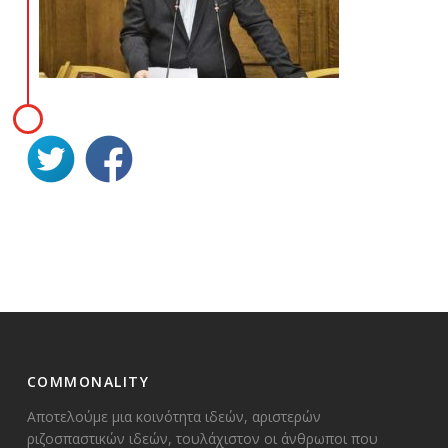
COMMONALITY
Αποτελούμε μια κοινότητα ιδεών, αριστερών
ριζοσπαστικών ιδεών, τουλάχιστον οι άνθρωποι που