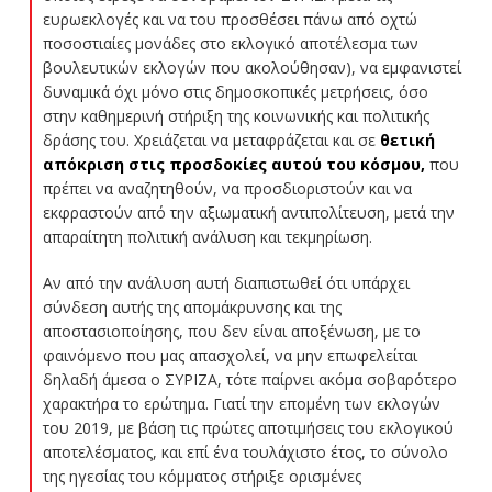
ευρωεκλογές και να του προσθέσει πάνω από οχτώ
ποσοστιαίες μονάδες στο εκλογικό αποτέλεσμα των
βουλευτικών εκλογών που ακολούθησαν), να εμφανιστεί
δυναμικά όχι μόνο στις δημοσκοπικές μετρήσεις, όσο
στην καθημερινή στήριξη της κοινωνικής και πολιτικής
δράσης του. Χρειάζεται να μεταφράζεται και σε
θετική
απόκριση στις προσδοκίες αυτού του κόσμου,
που
πρέπει να αναζητηθούν, να προσδιοριστούν και να
εκφραστούν από την αξιωματική αντιπολίτευση, μετά την
απαραίτητη πολιτική ανάλυση και τεκμηρίωση.
Αν από την ανάλυση αυτή διαπιστωθεί ότι υπάρχει
σύνδεση αυτής της απομάκρυνσης και της
αποστασιοποίησης, που δεν είναι αποξένωση, με το
φαινόμενο που μας απασχολεί, να μην επωφελείται
δηλαδή άμεσα ο ΣΥΡΙΖΑ, τότε παίρνει ακόμα σοβαρότερο
χαρακτήρα το ερώτημα. Γιατί την επομένη των εκλογών
του 2019, με βάση τις πρώτες αποτιμήσεις του εκλογικού
αποτελέσματος, και επί ένα τουλάχιστο έτος, το σύνολο
της ηγεσίας του κόμματος στήριξε ορισμένες