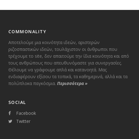
COMMONALITY
Αποτελούμε μια κοινότητα ιδεών, αριστερών
ριζοσπαστικών ιδεών, τουλάχιστον οι άνθρωποι που
τρέχουμε το site, δεν απαιτούμε την ίδια κοινότητα και από
τους ανθρώπους που απευθυνόμαστε για συνεργασίες.
Θέλουμε να γράφουμε απλά και κατανοητά. Μας
ενδιαφέρουν εξίσου τα τοπικά, τα καθημερινά, αλλά και τα
πολύπλοκα παγκόσμια.
Περισσότερα
»
SOCIAL
Facebook
Twitter