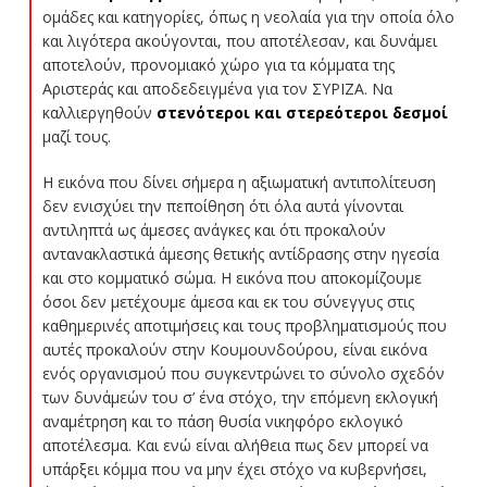
ομάδες και κατηγορίες, όπως η νεολαία για την οποία όλο
και λιγότερα ακούγονται, που αποτέλεσαν, και δυνάμει
αποτελούν, προνομιακό χώρο για τα κόμματα της
Αριστεράς και αποδεδειγμένα για τον ΣΥΡΙΖΑ. Να
καλλιεργηθούν
στενότεροι και στερεότεροι δεσμοί
μαζί τους.
Η εικόνα που δίνει σήμερα η αξιωματική αντιπολίτευση
δεν ενισχύει την πεποίθηση ότι όλα αυτά γίνονται
αντιληπτά ως άμεσες ανάγκες και ότι προκαλούν
αντανακλαστικά άμεσης θετικής αντίδρασης στην ηγεσία
και στο κομματικό σώμα. Η εικόνα που αποκομίζουμε
όσοι δεν μετέχουμε άμεσα και εκ του σύνεγγυς στις
καθημερινές αποτιμήσεις και τους προβληματισμούς που
αυτές προκαλούν στην Κουμουνδούρου, είναι εικόνα
ενός οργανισμού που συγκεντρώνει το σύνολο σχεδόν
των δυνάμεών του σ’ ένα στόχο, την επόμενη εκλογική
αναμέτρηση και το πάση θυσία νικηφόρο εκλογικό
αποτέλεσμα. Και ενώ είναι αλήθεια πως δεν μπορεί να
υπάρξει κόμμα που να μην έχει στόχο να κυβερνήσει,