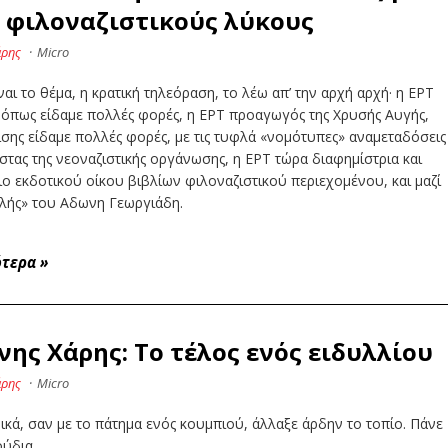
 φιλοναζιστικούς λύκους
άρης
·
Micro
ναι το θέμα, η κρατική τηλεόραση, το λέω απ’ την αρχή αρχή· η ΕΡΤ
 όπως είδαμε πολλές φορές, η ΕΡΤ προαγωγός της Χρυσής Αυγής,
σης είδαμε πολλές φορές, με τις τυφλά «νομότυπες» αναμεταδόσεις
στας της νεοναζιστικής οργάνωσης, η ΕΡΤ τώρα διαφημίστρια και
ο εκδοτικού οίκου βιβλίων φιλοναζιστικού περιεχομένου, και μαζί
ολής» του Αδωνη Γεωργιάδη.
ότερα
»
νης Χάρης: Το τέλος ενός ειδυλλίου
άρης
·
Micro
ικά, σαν με το πάτημα ενός κουμπιού, άλλαξε άρδην το τοπίο. Πάνε
ούδια…