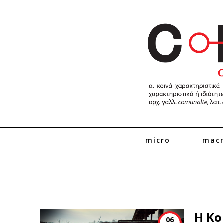
micro
mac
Η Κο
06