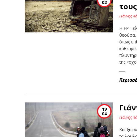
02
τους
Γιάννης Χ
Η ΕΡΤ εί
θεούσα,
όπως επί
κάθε φιέ
πλυντήρι
της «σχ
Περισσ
Γιάν
19
04
Γιάννης Χ
Και ξαφν
τα λουλ