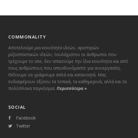
COMMONALITY
Αποτελούμε μια κοινότητα ιδεών, αριστερών
ριζοσπαστικών ιδεών, τουλάχιστον οι άνθρωποι που
τρέχουμε το site, δεν απαιτούμε την ίδια κοινότητα και από
τους ανθρώπους που απευθυνόμαστε για συνεργασίες.
Θέλουμε να γράφουμε απλά και κατανοητά. Μας
ενδιαφέρουν εξίσου τα τοπικά, τα καθημερινά, αλλά και τα
πολύπλοκα παγκόσμια.
Περισσότερα
»
SOCIAL
Facebook
Twitter