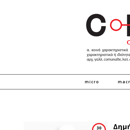
micro
mac
Δημή
30