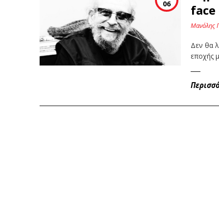
06
face
Μανόλης 
Δεν θα λ
εποχής 
Περισσ